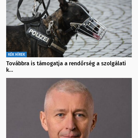
KÉK HÍREK
Továbbra is támogatja a rendőrség a szolgálati
k…