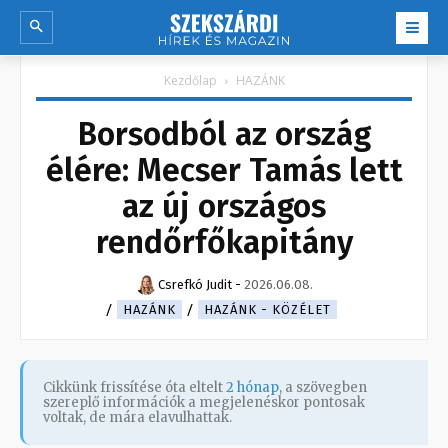
Kezdőlap
HAZÁNK
Borsodból az ország
élére: Mecser Tamás lett
az új országos
rendőrfőkapitány
Csrefkó Judit
-
2026.06.08.
HAZÁNK
HAZÁNK - KÖZÉLET
Cikkünk frissítése óta eltelt
2 hónap
, a szövegben
szereplő információk a megjelenéskor pontosak
voltak, de mára elavulhattak.