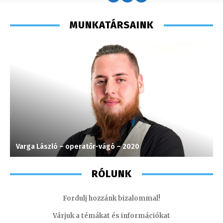
MUNKATÁRSAINK
Varga László – operatőr-vágó – 2020
J
RÓLUNK
Fordulj hozzánk bizalommal!
Várjuk a témákat és információkat