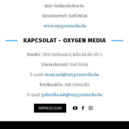
már Szekszárdon is.
Köszönettel: Szél Móni
www.oxygenmedia.hu
KAPCSOLAT - OXYGEN MEDIA
Studió:
7100 Szekszárd, Béla király tér 5.
Főszerkesztő:
Szél Móni
E-mail:
moni.szel@oxygenmedia.hu
Értékesítés:
Süli Gabriella
E-mail:
gabriella.suli@oxygenmedia.hu
IMPRESSZUM