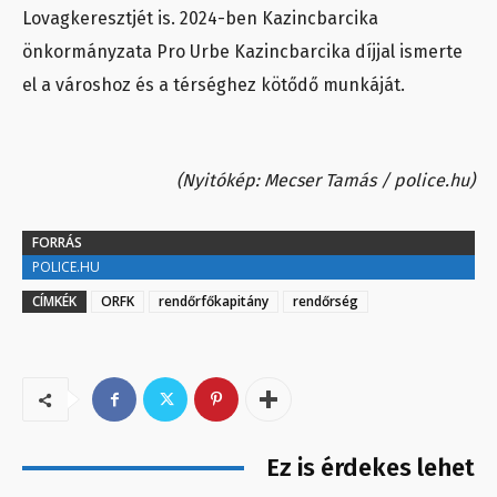
Lovagkeresztjét is. 2024-ben Kazincbarcika
önkormányzata Pro Urbe Kazincbarcika díjjal ismerte
el a városhoz és a térséghez kötődő munkáját.
(Nyitókép: Mecser Tamás / police.hu)
FORRÁS
POLICE.HU
CÍMKÉK
ORFK
rendőrfőkapitány
rendőrség
Ez is érdekes lehet