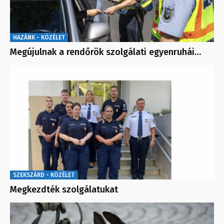
HAZÁNK - KÖZÉLET
Megújulnak a rendőrök szolgálati egyenruhái…
SZEKSZÁRD - KÖZÉLET
Megkezdték szolgálatukat