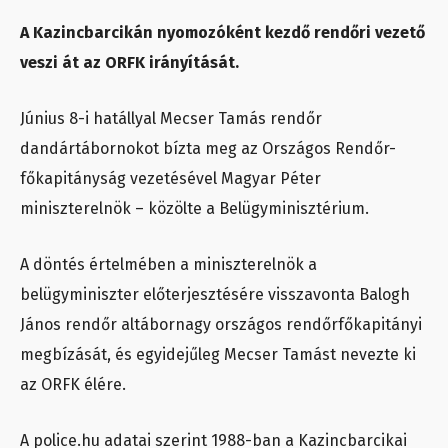
A Kazincbarcikán nyomozóként kezdő rendőri vezető
veszi át az ORFK irányítását.
Június 8-i hatállyal Mecser Tamás rendőr
dandártábornokot bízta meg az Országos Rendőr-
főkapitányság vezetésével Magyar Péter
miniszterelnök – közölte a Belügyminisztérium.
A döntés értelmében a miniszterelnök a
belügyminiszter előterjesztésére visszavonta Balogh
János rendőr altábornagy országos rendőrfőkapitányi
megbízását, és egyidejűleg Mecser Tamást nevezte ki
az ORFK élére.
A police.hu adatai szerint 1988-ban a Kazincbarcikai