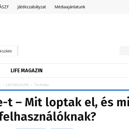
ÁSZF
Játékszabályzat
Médiaajánlatunk
EKSZÁRD
LIFE MAGAZIN
p
LIFE MAGAZIN
Technika
-t – Mit loptak el, és m
a felhasználóknak?