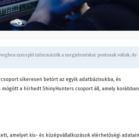
zövegben szereplő információk a megjelenéskor pontosak voltak, de
csoport sikeresen betört az egyik adatbázisukba, és
s mögött a hírhedt ShinyHunters csoport áll, amely korábban
ett, amelyet kis- és középvállalkozások elérhetőségi adatai