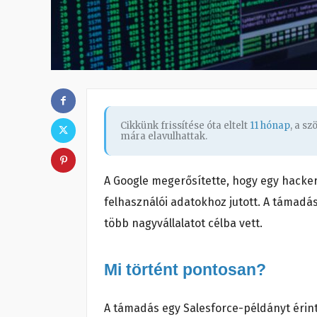
Cikkünk frissítése óta eltelt
11 hónap
, a s
mára elavulhattak.
A Google megerősítette, hogy egy hacker
felhasználói adatokhoz jutott. A támadá
több nagyvállalatot célba vett.
Mi történt pontosan?
A támadás egy Salesforce-példányt érint