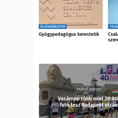
ÁLLÁSAJÁNLATOK
TOLN
Gyógypedagógus kerestetik
Csal
szer
ELŐZŐ SZTORI
Vasárnap több mint 20.0
futó lesz Budapest utcái