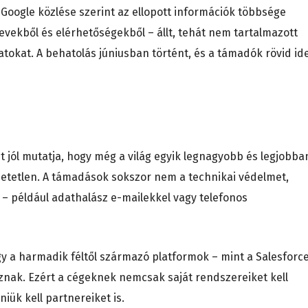
 Google közlése szerint az ellopott információk többsége
evekből és elérhetőségekből – állt, tehát nem tartalmazott
tokat. A behatolás júniusban történt, és a támadók rövid id
t jól mutatja, hogy még a világ egyik legnagyobb és legjobba
hetetlen. A támadások sokszor nem a technikai védelmet,
– például adathalász e-mailekkel vagy telefonos
hogy a harmadik féltől származó platformok – mint a Salesforc
znak. Ezért a cégeknek nemcsak saját rendszereiket kell
iük kell partnereiket is.