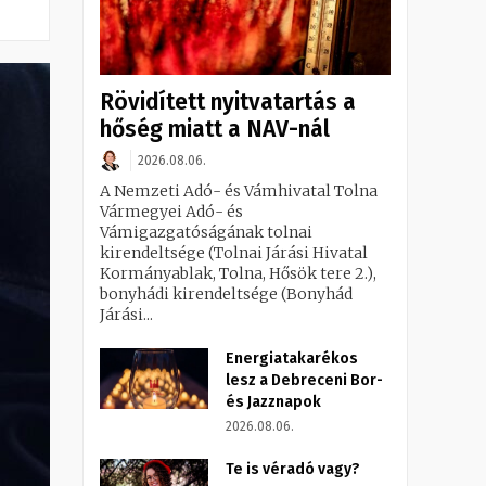
Rövidített nyitvatartás a
hőség miatt a NAV-nál
2026.08.06.
A Nemzeti Adó- és Vámhivatal Tolna
Vármegyei Adó- és
Vámigazgatóságának tolnai
kirendeltsége (Tolnai Járási Hivatal
Kormányablak, Tolna, Hősök tere 2.),
bonyhádi kirendeltsége (Bonyhád
Járási...
Energiatakarékos
lesz a Debreceni Bor-
és Jazznapok
2026.08.06.
Te is véradó vagy?