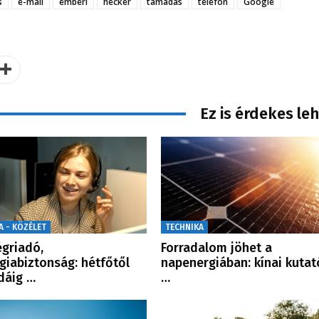
s
e-mail
emberi
hecker
támadás
telefon
Google
Ez is érdekes le
A - KÖZÉLET
TECHNIKA
griadó,
Forradalom jöhet a
giabiztonság: hétfőtől
napenergiában: kínai kutat
dáig …
…