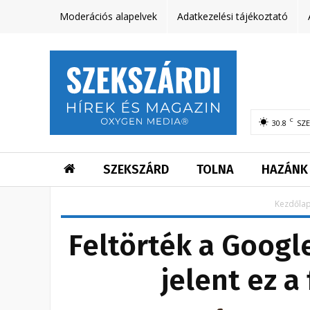
Moderációs alapelvek
Adatkezelési tájékoztató
C
30.8
SZ
SZEKSZÁRD
TOLNA
HAZÁNK
Kezdőla
Feltörték a Google
jelent ez 