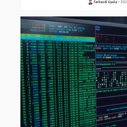
Farkasdi Gyula
-
202