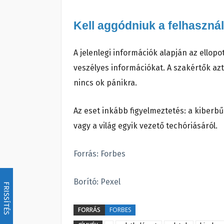
Kell aggódniuk a felhaszná
A jelenlegi információk alapján az ellop
veszélyes információkat. A szakértők azt
nincs ok pánikra.
Az eset inkább figyelmeztetés: a kiberbű
vagy a világ egyik vezető techóriásáról.
Forrás: Forbes
Borító: Pexel
FRISSÍTÉS
FORRÁS
FORBES