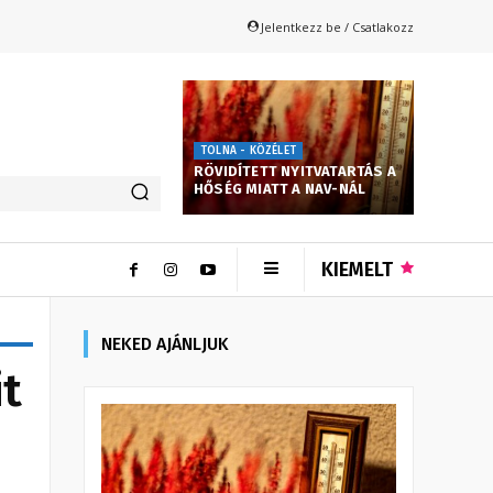
Jelentkezz be / Csatlakozz
TOLNA - KÖZÉLET
RÖVIDÍTETT NYITVATARTÁS A
HŐSÉG MIATT A NAV-NÁL
KIEMELT
NEKED AJÁNLJUK
it