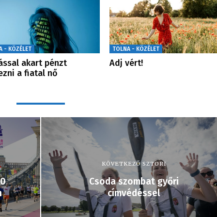
A - KÖZÉLET
TOLNA - KÖZÉLET
ással akart pénzt
Adj vért!
ezni a fiatal nő
KÖVETKEZŐ SZTORI
00
Csoda szombat győri
n
címvédéssel