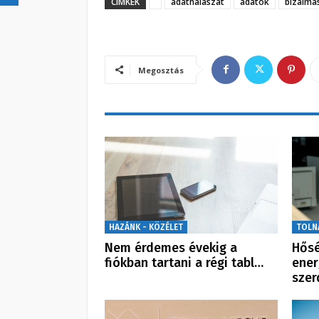
CÍMKÉK
adathalászat
adatok
bizalma
Megosztás
HAZÁNK - KÖZÉLET
TOLN
Nem érdemes évekig a
Hősé
fiókban tartani a régi tabl…
ener
szer