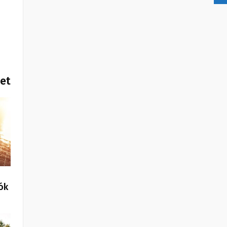
het
ók