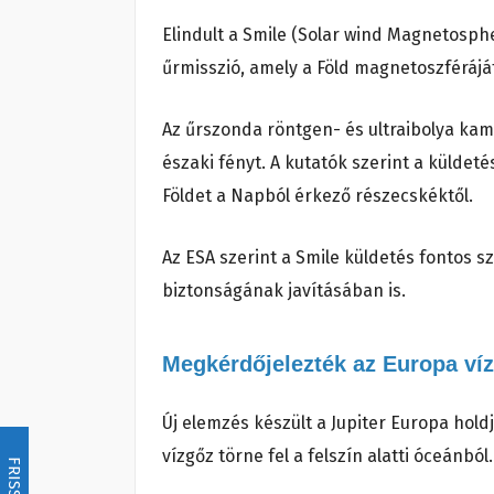
Elindult a Smile (Solar wind Magnetosph
űrmisszió, amely a Föld magnetoszféráját
Az űrszonda röntgen- és ultraibolya kam
északi fényt. A kutatók szerint a külde
Földet a Napból érkező részecskéktől.
Az ESA szerint a Smile küldetés fontos s
biztonságának javításában is.
Megkérdőjelezték az Europa víz
Új elemzés készült a Jupiter Europa hold
vízgőz törne fel a felszín alatti óceánból.
FRISSÍTÉS