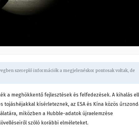
övegben szereplő információk a megjelenéskor pontosak voltak, de
k a meghökkentő fejlesztések és felfedezések. A kihalás el
 tojáshéjakkal kísérleteznek, az ESA és Kína közös űrszond
sgálatára, miközben a Hubble-adatok újraelemzése
övelléseiről szóló korábbi elméleteket.