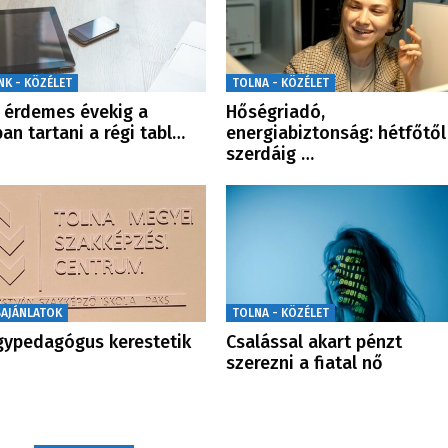
NK - KÖZÉLET
TOLNA - KÖZÉLET
érdemes évekig a
Hőségriadó,
ban tartani a régi tabl…
energiabiztonság: hétfőtől
szerdáig …
SAJÁNLATOK
TOLNA - KÖZÉLET
ypedagógus kerestetik
Csalással akart pénzt
szerezni a fiatal nő