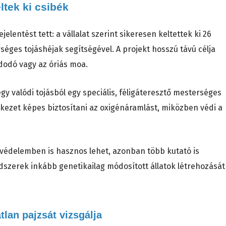
ltek ki csibék
elentést tett: a vállalat szerint sikeresen keltettek ki 26
éges tojáshéjak segítségével. A projekt hosszú távú célja
 dodó vagy az óriás moa.
gy valódi tojásból egy speciális, féligáteresztő mesterséges
erkezet képes biztosítani az oxigénáramlást, miközben védi a
etvédelemben is hasznos lehet, azonban több kutató is
ódszerek inkább genetikailag módosított állatok létrehozását
tlan pajzsát vizsgálja