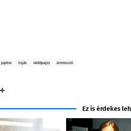
Jupiter
tojás
védőpajzs
űrmisszió
Ez is érdekes le