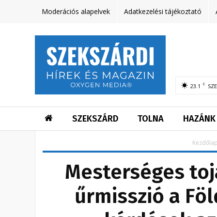
Moderációs alapelvek
Adatkezelési tájékoztató
C
23.1
SZ
SZEKSZÁRD
TOLNA
HAZÁNK
Kezdőla
Mesterséges toj
űrmisszió a Fö