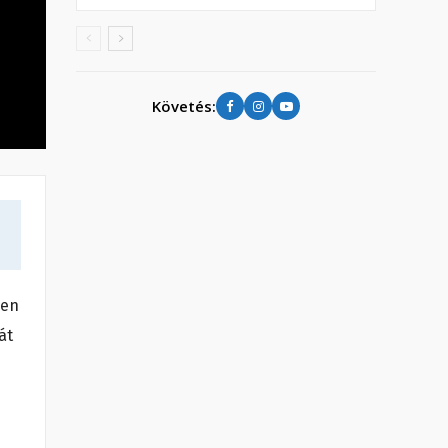
Követés:
len
át