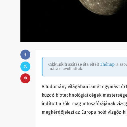
Cikkünk frissítése óta eltelt
1 hónap
, a sz
mára elavulhattak.
A tudomány világában ismét egymást érté
küzdő biotechnológiai cégek mesterséges
indított a Föld magnetoszférájának viz
megkérdőjelezi az Europa hold vízgőz-kil