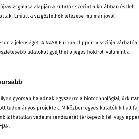
jravizsgálása alapján a kutatók szerint a korábban észlelt
hattak. Emiatt a vízgőzfelhők létezése ma már jóval
esen a jelenséget. A NASA Europa Clipper missziója várhatóa
szletesebb adatokat gyűjthet a jeges holdról, valamint a
yorsabb
milyen gyorsan haladnak egyszerre a biotechnológiai, űrkutat
ott tudományos projektek. Miközben egyes kutatók kihalt fa
k láthatatlan védelmi rendszerét térképezik fel, vagy éppe
tják.