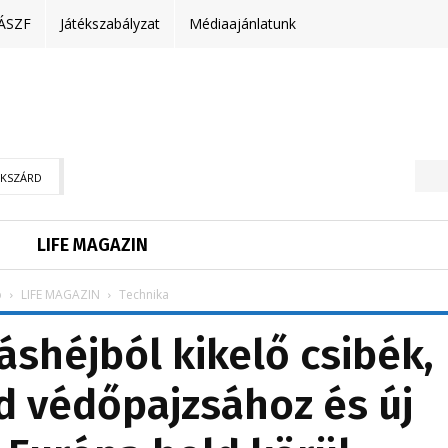
ÁSZF
Játékszabályzat
Médiaajánlatunk
EKSZÁRD
LIFE MAGAZIN
p
LIFE MAGAZIN
Technika
áshéjból kikelő csibék,
ld védőpajzsához és új