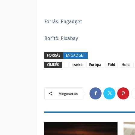
Forrás: Engadget
Borító: Pixabay
FORRÁS
ENGADGET
CÍMKÉK
csirke
Európa
Föld
Hold
Megosztás