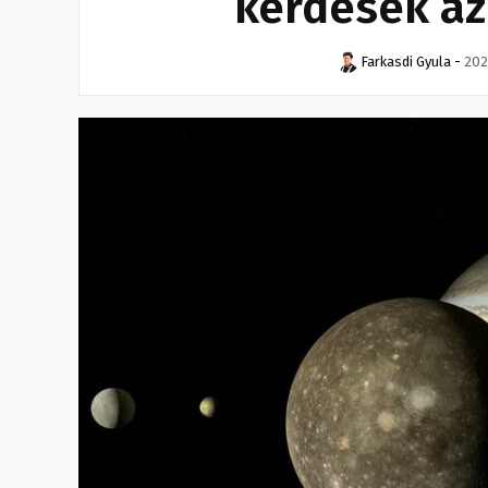
kérdések az
Farkasdi Gyula
-
202