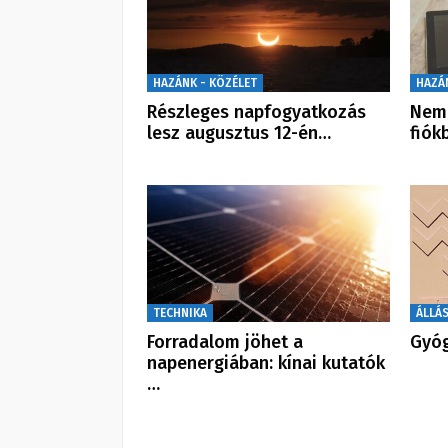
HAZÁNK - KÖZÉLET
HAZÁ
Részleges napfogyatkozás
Nem 
lesz augusztus 12-én…
fiók
TECHNIKA
ÁLLÁ
Forradalom jöhet a
Gyóg
napenergiában: kínai kutatók
…