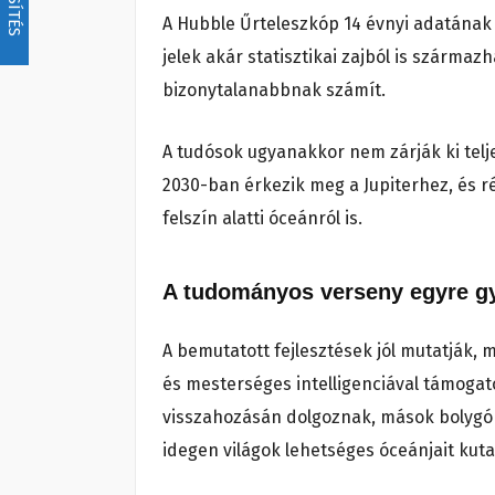
A Hubble Űrteleszkóp 14 évnyi adatának ú
jelek akár statisztikai zajból is származ
bizonytalanabbnak számít.
A tudósok ugyanakkor nem zárják ki telj
2030-ban érkezik meg a Jupiterhez, és ré
felszín alatti óceánról is.
A tudományos verseny egyre g
A bemutatott fejlesztések jól mutatják, 
és mesterséges intelligenciával támogat
visszahozásán dolgoznak, mások bolygón
idegen világok lehetséges óceánjait kuta