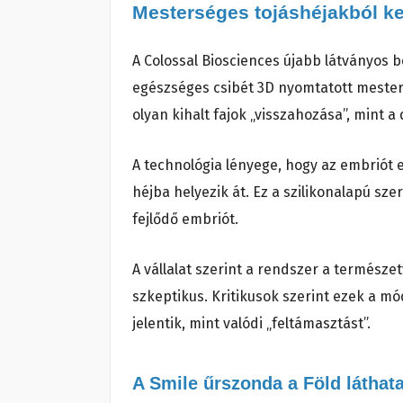
Mesterséges tojáshéjakból ke
A Colossal Biosciences újabb látványos bej
egészséges csibét 3D nyomtatott mesters
olyan kihalt fajok „visszahozása”, mint a
A technológia lényege, hogy az embriót e
héjba helyezik át. Ez a szilikonalapú sz
fejlődő embriót.
A vállalat szerint a rendszer a termész
szkeptikus. Kritikusok szerint ezek a m
jelentik, mint valódi „feltámasztást”.
A Smile űrszonda a Föld láthata