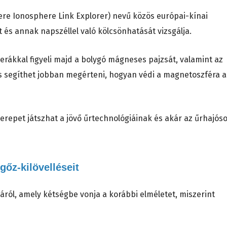
ere Ionosphere Link Explorer) nevű közös európai-kínai
 és annak napszéllel való kölcsönhatását vizsgálja.
erákkal figyeli majd a bolygó mágneses pajzsát, valamint az
tés segíthet jobban megérteni, hogyan védi a magnetoszféra a
zerepet játszhat a jövő űrtechnológiáinak és akár az űrhajós
gőz-kilövelléseit
járól, amely kétségbe vonja a korábbi elméletet, miszerint