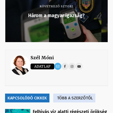
KÖVETKEZŐ SZTORI
Három a magyar igazság?
Szél Móni
ADATLAP
KAPCSOLÓDÓ CIKKEK
TÖBB A SZERZŐTŐL
Felhívás víz alatti régészeti örökség