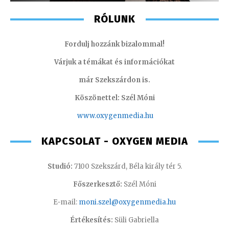
RÓLUNK
Fordulj hozzánk bizalommal!
Várjuk a témákat és információkat
már Szekszárdon is.
Köszönettel: Szél Móni
www.oxygenmedia.hu
KAPCSOLAT - OXYGEN MEDIA
Studió:
7100 Szekszárd, Béla király tér 5.
Főszerkesztő:
Szél Móni
E-mail:
moni.szel@oxygenmedia.hu
Értékesítés:
Süli Gabriella