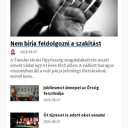
Nem bírja feldolgozni a szakítást
2026.08.07.
A Tamási Járási Ügyészség magánlaksértés miatt
emelt vádat egy 43 éves férfi ellen. A vádlott haragos
viszonyban áll a volt párja jelenlegi élettársával,
mivel nem...
Jubileumot ünnepel az Őrség
fesztiválja
2026.08.07.
Öt tűzeset is adott okot vonulni
2026.08.07.