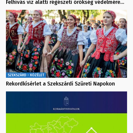
Felhívás víz alatti régészeti örökség védelmére…
SZEKSZÁRD - KÖZÉLET
Rekordkísérlet a Szekszárdi Szüreti Napokon