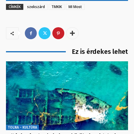
CÍMKÉK
szekszárd
TMKIK
MI Most
Ez is érdekes lehet
TOLNA - KULTÚRA