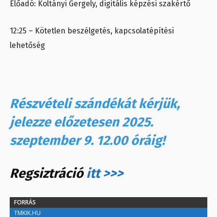
Előadó: Koltányi Gergely, digitális képzési szakértő
12:25 – Kötetlen beszélgetés, kapcsolatépítési
lehetőség
Részvételi szándékát kérjük,
jelezze előzetesen 2025.
szeptember 9. 12.00 óráig!
Regsiztráció
itt >>>
FORRÁS
TMKIK.HU