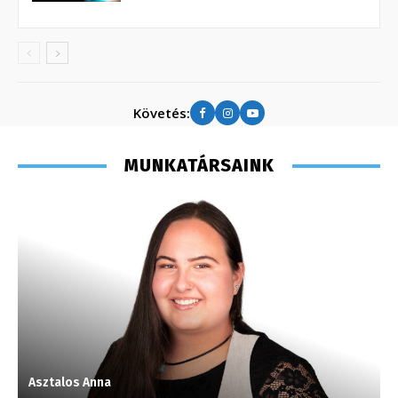
Követés:
MUNKATÁRSAINK
Asztalos Anna
M