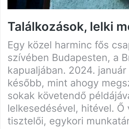
Találkozások, lelki 
Egy közel harminc fős csa
szívében Budapesten, a B
kapualjában. 2024. január
később, mint ahogy megszül
sokak követendő példájává 
lelkesedésével, hitével. Ő
tisztelői, egykori munkatá