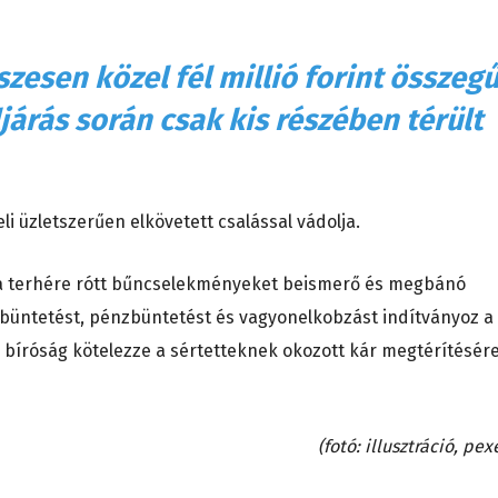
szesen közel fél millió forint összeg
ljárás során csak kis részében térült
li üzletszerűen elkövetett csalással vádolja.
ű, a terhére rótt bűncselekményeket beismerő és megbánó
nbüntetést, pénzbüntetést és vagyonelkobzást indítványoz a
a bíróság kötelezze a sértetteknek okozott kár megtérítésér
(fotó: illusztráció, pex