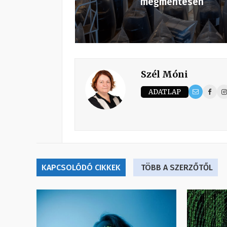
megmentésén
Szél Móni
ADATLAP
KAPCSOLÓDÓ CIKKEK
TÖBB A SZERZŐTŐL