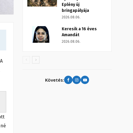
Eplény új
bringapályája
2026.08.06.
Keresik a 16 éves
Amandát
2026.08.06.
 A
,
Követés:
ott
nné