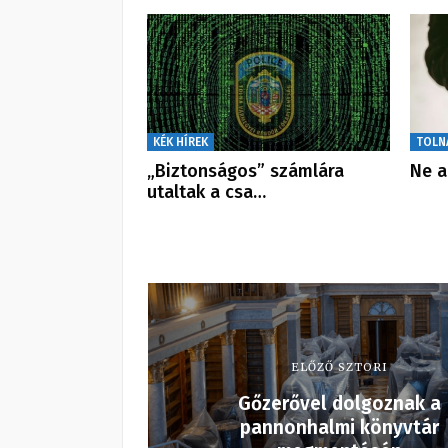
KÉK HÍREK
TOLN
„Biztonságos” számlára
Ne a
utaltak a csa…
ELŐZŐ SZTORI
Gőzerővel dolgoznak a
pannonhalmi könyvtár