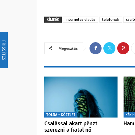
CÍMKÉK
internetes eladás
telefonok
csaló
FRISSÍTÉS
Megosztás
TOLNA - KÖZÉLET
KÉK H
Csalással akart pénzt
Hami
szerezni a fiatal nő