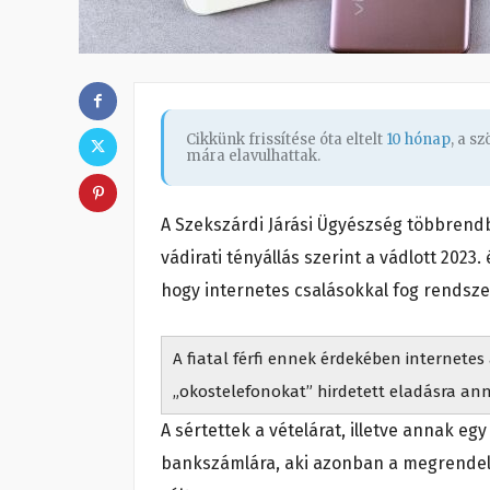
Cikkünk frissítése óta eltelt
10 hónap
, a s
mára elavulhattak.
A Szekszárdi Járási Ügyészség többrendbe
vádirati tényállás szerint a vádlott 202
hogy internetes csalásokkal fog rendsze
A fiatal férfi ennek érdekében internete
„okostelefonokat” hirdetett eladásra ann
A sértettek a vételárat, illetve annak eg
bankszámlára, aki azonban a megrendel