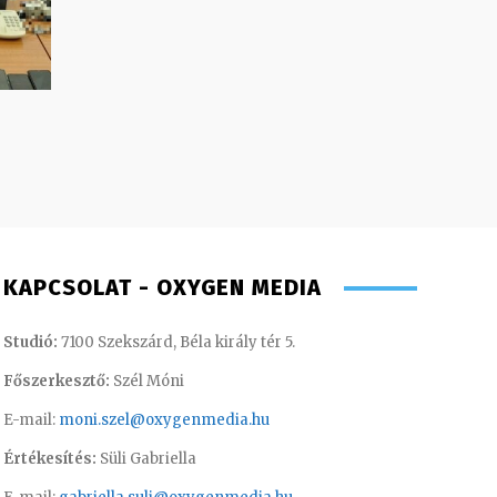
KAPCSOLAT - OXYGEN MEDIA
Studió:
7100 Szekszárd, Béla király tér 5.
Főszerkesztő:
Szél Móni
E-mail:
moni.szel@oxygenmedia.hu
Értékesítés:
Süli Gabriella