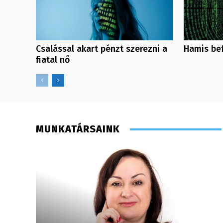
Csalással akart pénzt szerezni a
Hamis bef
fiatal nő
MUNKATÁRSAINK