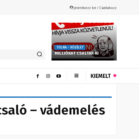
Jelentkezz be / Csatlakozz
TOLNA - KÖZÉLET
MILLIÓKAT CSALTAK KI
KIEMELT
csaló – vádemelés