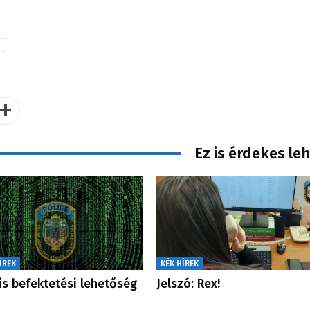
Ez is érdekes le
ÍREK
KÉK HÍREK
s befektetési lehetőség
Jelszó: Rex!