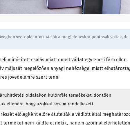
zövegben szereplő információk a megjelenéskor pontosak voltak, de
li minősített csalás miatt emelt vádat egy encsi férfi ellen.
3. év májusát megelőzően anyagi nehézségei miatt elhatározta
res jövedelemre szert tenni.
s áruhirdetési oldalakon különféle termékeket, döntően
ak ellenére, hogy azokkal sosem rendelkezett.
y részét előlegként előre átutalták a vádlott által meghatároz
t terméket nem küldte el nekik, hanem azonnal elérhetetle