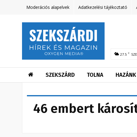
Moderációs alapelvek
Adatkezelési tájékoztató
C
27.5
SZ
SZEKSZÁRD
TOLNA
HAZÁNK
46 embert károsí