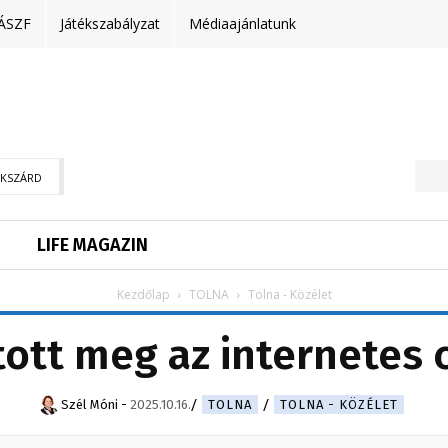
ÁSZF
Játékszabályzat
Médiaajánlatunk
EKSZÁRD
LIFE MAGAZIN
Kezdőlap
TOLNA
Tolna - Közélet
tott meg az internetes 
Szél Móni
-
2025.10.16.
TOLNA
TOLNA - KÖZÉLET