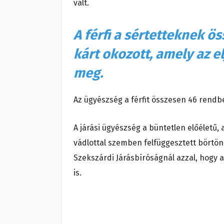
vált.
A férfi a sértetteknek ös
kárt okozott, amely az e
meg.
Az ügyészség a férfit összesen 46 rendbe
A járási ügyészség a büntetlen előélet
vádlottal szemben felfüggesztett börtö
Szekszárdi Járásbíróságnál azzal, hogy 
is.