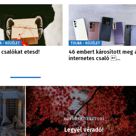
A - KÖZÉLET
TOLNA - KÖZÉLET
 csalókat etesd!
46 embert károsított meg 
internetes csaló …
KÖVETKEZŐ SZTORI
Legyél véradó!