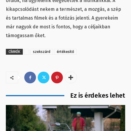
örülök, ha ügyfeleink elégedettek a munkánkkal. A
kikapcsolódást nekem a természet, a mozgás, a szép
és tartalmas filmek és a fotózás jelenti. A gyerekeim
már nagyok de most is fontos, hogy a céljaikban
támogassam őket.
CÍMKÉK
szekszárd
értékesítő
Ez is érdekes lehet