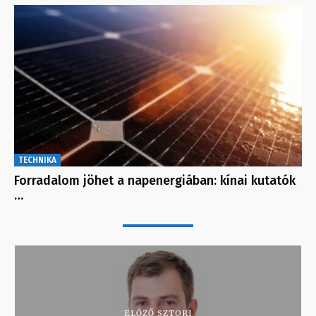
TECHNIKA
Forradalom jöhet a napenergiában: kínai kutatók
…
ELŐZŐ SZTORI