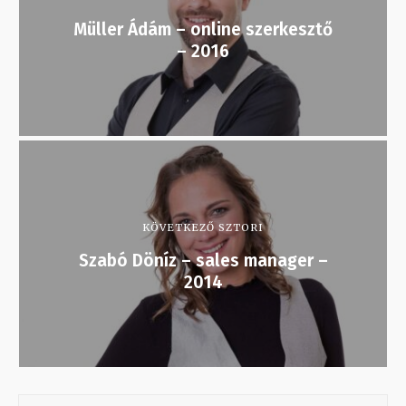
Müller Ádám – online szerkesztő
– 2016
KÖVETKEZŐ SZTORI
Szabó Döníz – sales manager –
2014