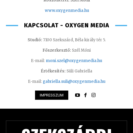
Köszönettel: Szél Móni
www.oxygenmedia.hu
KAPCSOLAT - OXYGEN MEDIA
Studió:
7100 Szekszárd, Béla király tér 5.
Főszerkesztő:
Szél Móni
E-mail:
moni.szel@oxygenmedia.hu
Értékesítés:
Süli Gabriella
E-mail:
gabriella.suli@oxygenmedia.hu
IMPRESSZUM