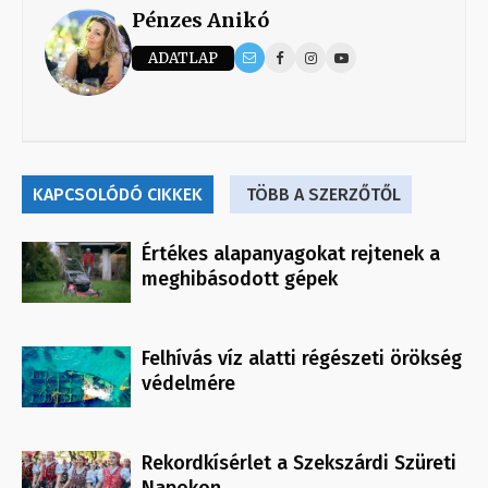
Pénzes Anikó
ADATLAP
KAPCSOLÓDÓ CIKKEK
TÖBB A SZERZŐTŐL
Értékes alapanyagokat rejtenek a
meghibásodott gépek
Felhívás víz alatti régészeti örökség
védelmére
Rekordkísérlet a Szekszárdi Szüreti