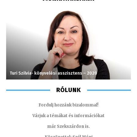
Turi Szilvia- könyvelési asszisztens – 2020
K
RÓLUNK
Fordulj hozzánk bizalommal!
Várjuk a témákat és információkat
már Szekszárdon is.