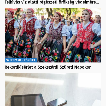
Felhívás víz alatti régészeti örökség védelmére…
SZEKSZÁRD - KÖZÉLET
Rekordkísérlet a Szekszárdi Szüreti Napokon