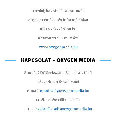
Fordulj hozzánk bizalommal!
Várjuk a témákat és információkat
már Szekszárdon is.
Köszönettel: Szél Móni
www.oxygenmedia.hu
KAPCSOLAT - OXYGEN MEDIA
Studió:
7100 Szekszárd, Béla király tér 5.
Főszerkesztő:
Szél Móni
E-mail:
moni.szel@oxygenmedia.hu
Értékesítés:
Süli Gabriella
E-mail:
gabriella.suli@oxygenmedia.hu