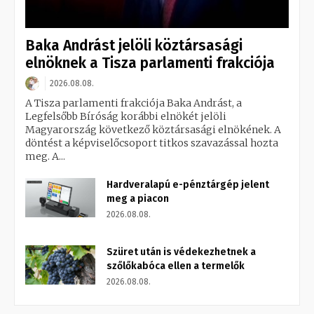
Baka Andrást jelöli köztársasági
elnöknek a Tisza parlamenti frakciója
2026.08.08.
A Tisza parlamenti frakciója Baka Andrást, a
Legfelsőbb Bíróság korábbi elnökét jelöli
Magyarország következő köztársasági elnökének. A
döntést a képviselőcsoport titkos szavazással hozta
meg. A...
Hardveralapú e-pénztárgép jelent
meg a piacon
2026.08.08.
Szüret után is védekezhetnek a
szőlőkabóca ellen a termelők
2026.08.08.