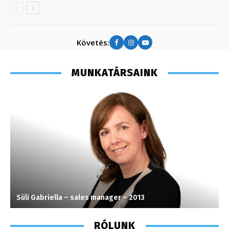
Követés:
MUNKATÁRSAINK
Süli Gabriella – sales manager – 2013
T
RÓLUNK