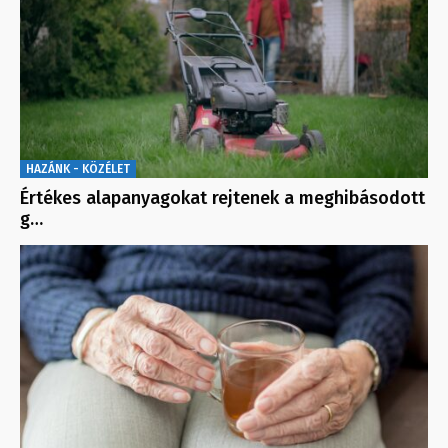
HAZÁNK - KÖZÉLET
Értékes alapanyagokat rejtenek a meghibásodott
g…