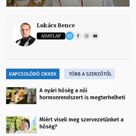
Lukács Bence
ADATLAP
KAPCSOLÓDÓ CIKKEK
TÖBB A SZERZŐTŐL
A nyári hőség a női
hormonrendszert is megterhelheti
Miért viseli meg szervezetünket a
hőség?