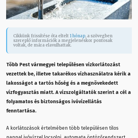
Cikkünk frissítése óta eltelt
1 hónap
, a szövegben
szereplő információk a megjelenéskor pontosak
voltak, de mára elavulhattak.
Több Pest vármegyei településen vízkorlátozást
vezettek be, illetve takarékos vízhasználatra kérik a
lakosságot a tartós hőség és a megnövekedett
vízfogyasztás miatt. A vízszolgáltatók szerint a cél a
folyamatos és biztonságos ivóvízellátás
fenntartása.
A korlátozások értelmében több településen tilos
nappal ivóvízzel locsolni, automata öntözőrendszert