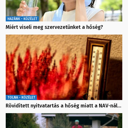
HAZÁNK - KÖZÉLET
Miért viseli meg szervezetünket a hőség?
TOLNA - KÖZÉLET
Rövidített nyitvatartás a hőség miatt a NAV-nál…