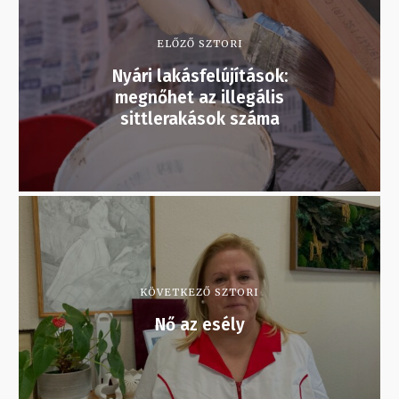
ELŐZŐ SZTORI
Nyári lakásfelújítások:
megnőhet az illegális
sittlerakások száma
KÖVETKEZŐ SZTORI
Nő az esély