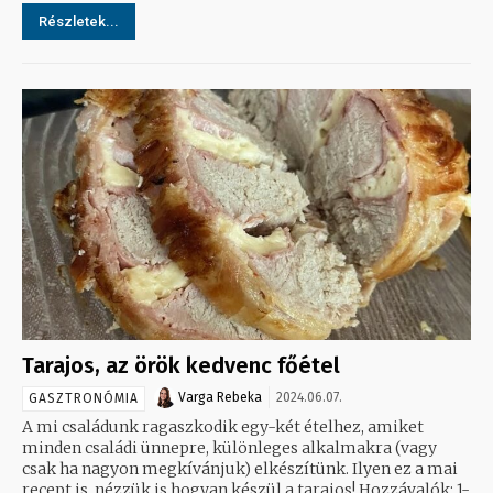
Részletek...
Tarajos, az örök kedvenc főétel
Varga Rebeka
2024.06.07.
GASZTRONÓMIA
A mi családunk ragaszkodik egy-két ételhez, amiket
minden családi ünnepre, különleges alkalmakra (vagy
csak ha nagyon megkívánjuk) elkészítünk. Ilyen ez a mai
recept is, nézzük is hogyan készül a tarajos! Hozzávalók: 1-