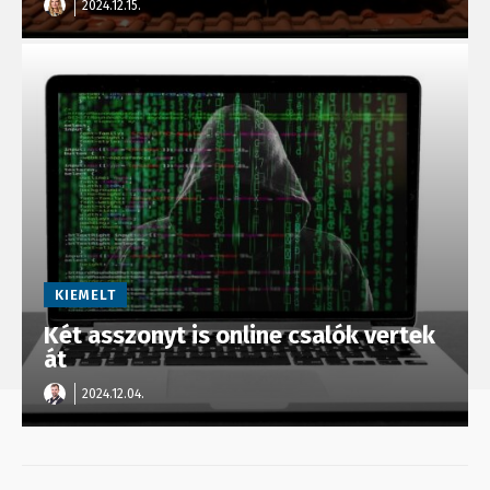
2024.12.15.
KIEMELT
Két asszonyt is online csalók vertek
át
2024.12.04.