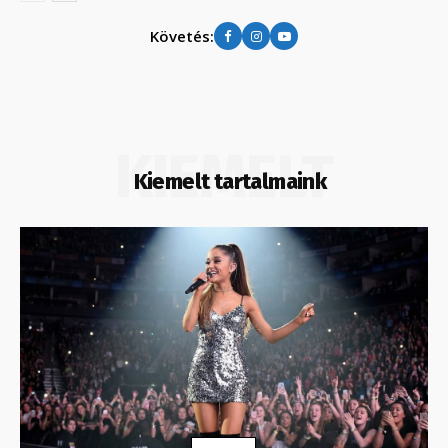
Követés:
KIEMELT
Kiemelt tartalmaink