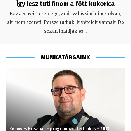
Így lesz tuti finom a főtt kukorica
Ez az a nyári csemege, amit valószínű nincs olyan,
aki nem szereti. Persze tudjuk, kivételek vannak. De
sokan imádják és
...
MUNKATÁRSAINK
Kőműves Krisztián – programozó, technikus – 2013
K