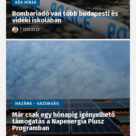
KÉK HÍREK
Bombariadó van több budapesti és
vidéki iskolában
2025.01.23.
HAZÁNK - GAZDASÁG
Már csak egy hónapig igényelhető
támogatás a Napenergia Plusz
Programban