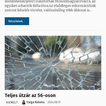
mentőhelikoptert riasztottak Mosonmagyaróvárra, az
egyiket a Bartók Béla útra.Az elsődleges információink
szerint késelés történt, valószínűleg több áldozat is...
Részletek...
Teljes útzár az 56-oson
Varga Rebeka
2024.08.17.
KIEMELT