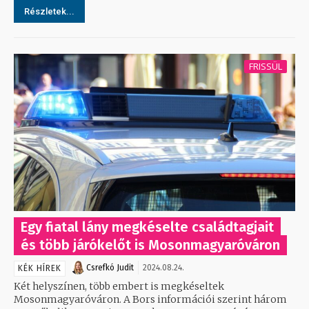
Részletek...
FRISSÜL
Egy fiatal lány megkéselte családtagjait
és több járókelőt is Mosonmagyaróváron
Csrefkó Judit
2024.08.24.
KÉK HÍREK
Két helyszínen, több embert is megkéseltek
Mosonmagyaróváron. A Bors információi szerint három