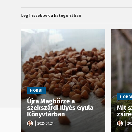
Legfrissebbek a kategóriában
HOBBI
HOBB
Újra Magbörze a
szekszárdi Illyés Gyula
Mit s
Könyvtárban
zsír
2025.01.24.
202