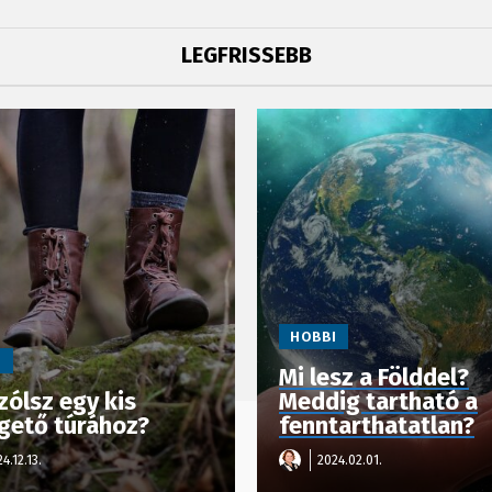
LEGFRISSEBB
HOBBI
I
Mi lesz a Földdel?
zólsz egy kis
Meddig tartható a
égető túrához?
fenntarthatatlan?
4.12.13.
2024.02.01.