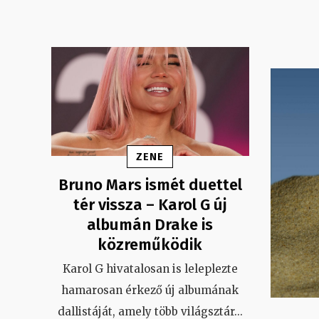
ZENE
Bruno Mars ismét duettel
tér vissza – Karol G új
albumán Drake is
közreműködik
Karol G hivatalosan is leleplezte
hamarosan érkező új albumának
dallistáját, amely több világsztár
...