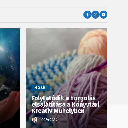
HOBBI
Folytatódik a horgolás
elsajátítása a Könyvtári
Kreatív Műhelyben
2024.01.30.