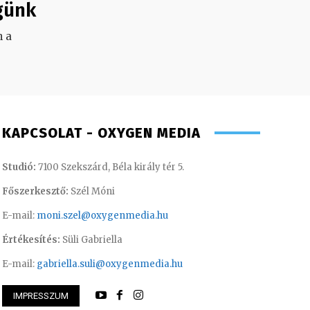
günk
 a
.
KAPCSOLAT - OXYGEN MEDIA
Studió:
7100 Szekszárd, Béla király tér 5.
Főszerkesztő:
Szél Móni
E-mail:
moni.szel@oxygenmedia.hu
Értékesítés:
Süli Gabriella
E-mail:
gabriella.suli@oxygenmedia.hu
Kőműves Krisztián 
IMPRESSZUM
 Ferenc – operatőr-vágó – 2020
2013