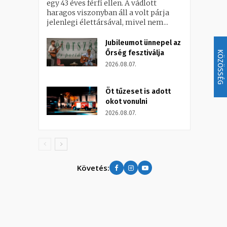
egy 43 éves férfi ellen. A vádlott
haragos viszonyban áll a volt párja
jelenlegi élettársával, mivel nem...
Jubileumot ünnepel az
Őrség fesztiválja
KÖZÖSSÉG
2026.08.07.
Öt tűzeset is adott
okot vonulni
2026.08.07.
Követés: