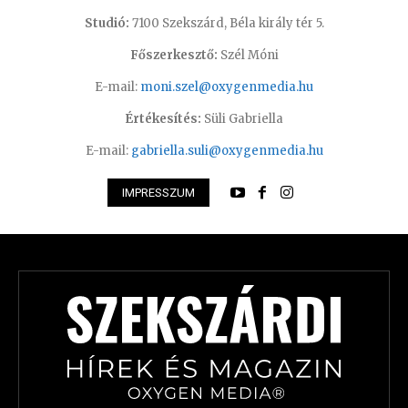
Studió:
7100 Szekszárd, Béla király tér 5.
Főszerkesztő:
Szél Móni
E-mail:
moni.szel@oxygenmedia.hu
Értékesítés:
Süli Gabriella
E-mail:
gabriella.suli@oxygenmedia.hu
IMPRESSZUM