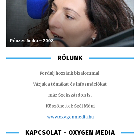
Pénzes Anikó – 2008
T
RÓLUNK
Fordulj hozzánk bizalommal!
Várjuk a témákat és információkat
már Szekszárdon is.
Köszönettel: Szél Móni
www.oxygenmedia.hu
KAPCSOLAT - OXYGEN MEDIA