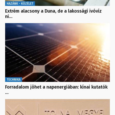
HAZÁNK - KÖZÉLET
Extrém alacsony a Duna, de a lakossági ivóvíz
ni…
TECHNIKA
Forradalom jöhet a napenergiában: kínai kutatók
…