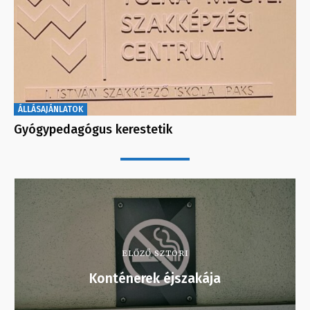
ÁLLÁSAJÁNLATOK
Gyógypedagógus kerestetik
ELŐZŐ SZTORI
Konténerek éjszakája