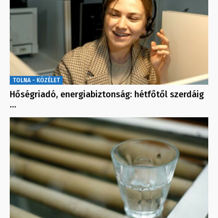
TOLNA - KÖZÉLET
Hőségriadó, energiabiztonság: hétfőtől szerdáig
…