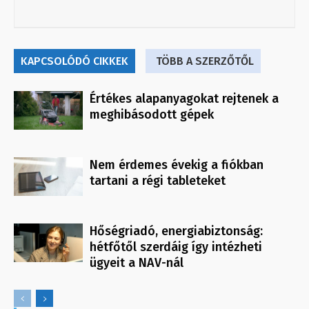
KAPCSOLÓDÓ CIKKEK
TÖBB A SZERZŐTŐL
Értékes alapanyagokat rejtenek a
meghibásodott gépek
Nem érdemes évekig a fiókban
tartani a régi tableteket
Hőségriadó, energiabiztonság:
hétfőtől szerdáig így intézheti
ügyeit a NAV-nál