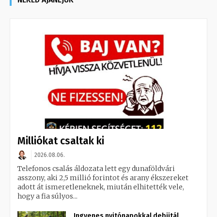
Milliókat csaltak ki
2026.08.06.
Telefonos csalás áldozata lett egy dunaföldvári
asszony, aki 2,5 millió forintot és arany ékszereket
adott át ismeretleneknek, miután elhitették vele,
hogy a fia súlyos...
Ingyenes nyitónapokkal debütál