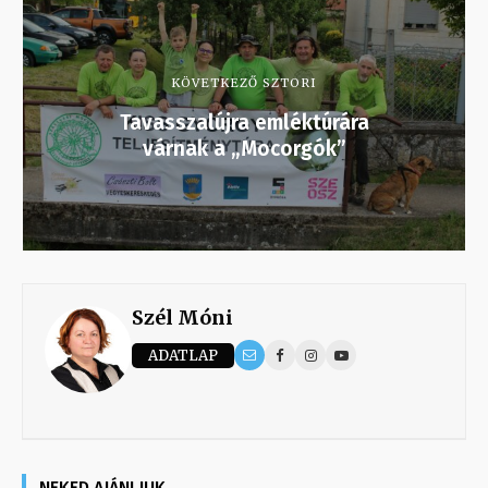
KÖVETKEZŐ SZTORI
Tavasszalújra emléktúrára
várnak a „Mocorgók”
Szél Móni
ADATLAP
NEKED AJÁNLJUK