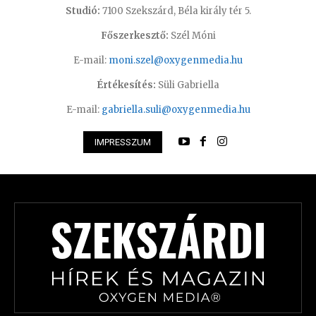
Studió:
7100 Szekszárd, Béla király tér 5.
Főszerkesztő:
Szél Móni
E-mail:
moni.szel@oxygenmedia.hu
Értékesítés:
Süli Gabriella
E-mail:
gabriella.suli@oxygenmedia.hu
IMPRESSZUM