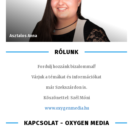
Asztalos Anna
T
RÓLUNK
Fordulj hozzánk bizalommal!
Várjuk a témákat és információkat
már Szekszárdon is.
Köszönettel: Szél Móni
www.oxygenmedia.hu
KAPCSOLAT - OXYGEN MEDIA