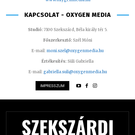
KAPCSOLAT - OXYGEN MEDIA
Studió:
7100 Szekszárd, Béla király tér 5.
Főszerkesztő:
Szél Móni
E-mail:
moni.szel@oxygenmedia.hu
Értékesítés:
Süli Gabriella
E-mail:
gabriella.suli@oxygenmedia.hu
IMPRESSZUM