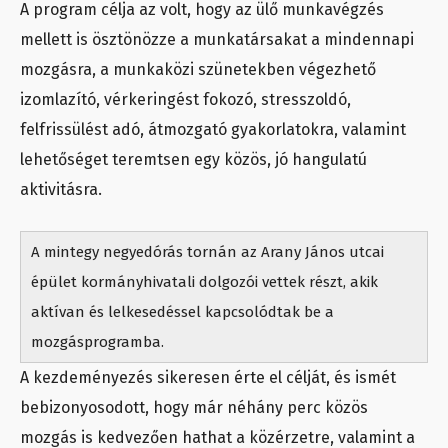
A program célja az volt, hogy az ülő munkavégzés
mellett is ösztönözze a munkatársakat a mindennapi
mozgásra, a munkaközi szünetekben végezhető
izomlazító, vérkeringést fokozó, stresszoldó,
felfrissülést adó, átmozgató gyakorlatokra, valamint
lehetőséget teremtsen egy közös, jó hangulatú
aktivitásra.
A mintegy negyedórás tornán az Arany János utcai
épület kormányhivatali dolgozói vettek részt, akik
aktívan és lelkesedéssel kapcsolódtak be a
mozgásprogramba.
A kezdeményezés sikeresen érte el célját, és ismét
bebizonyosodott, hogy már néhány perc közös
mozgás is kedvezően hathat a közérzetre, valamint a