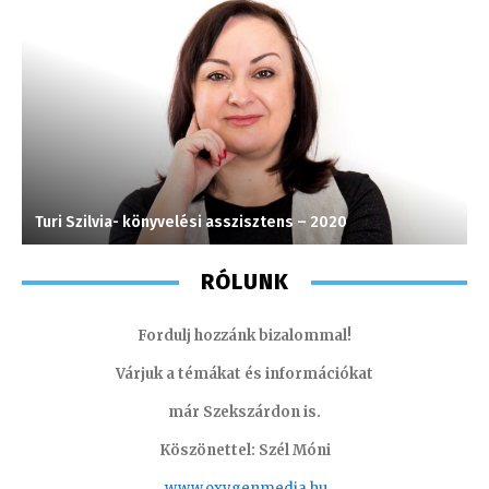
Turi Szilvia- könyvelési asszisztens – 2020
H
RÓLUNK
Fordulj hozzánk bizalommal!
Várjuk a témákat és információkat
már Szekszárdon is.
Köszönettel: Szél Móni
www.oxygenmedia.hu