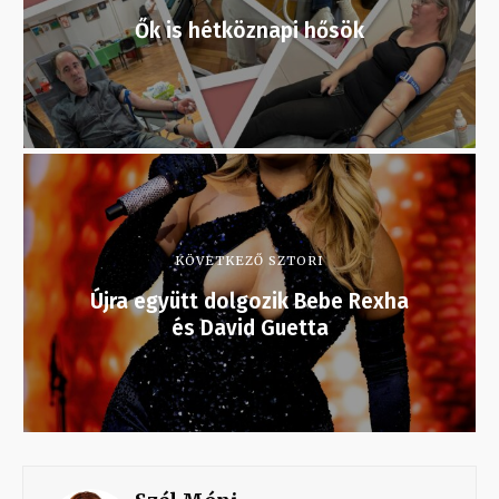
Ők is hétköznapi hősök
KÖVETKEZŐ SZTORI
Újra együtt dolgozik Bebe Rexha
és David Guetta