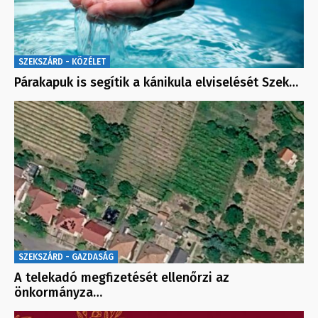
SZEKSZÁRD - KÖZÉLET
Párakapuk is segítik a kánikula elviselését Szek…
SZEKSZÁRD - GAZDASÁG
A telekadó megfizetését ellenőrzi az
önkormányza…