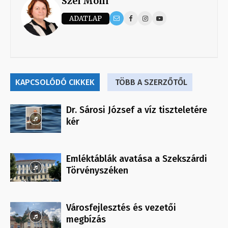
Szél Móni
ADATLAP
KAPCSOLÓDÓ CIKKEK
TÖBB A SZERZŐTŐL
Dr. Sárosi József a víz tiszteletére
kér
Emléktáblák avatása a Szekszárdi
Törvényszéken
Városfejlesztés és vezetői
megbízás