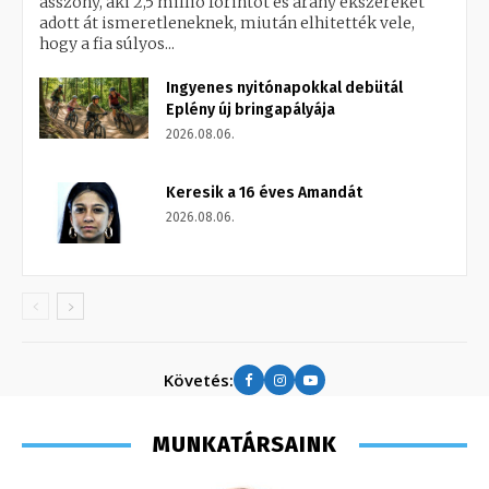
asszony, aki 2,5 millió forintot és arany ékszereket
adott át ismeretleneknek, miután elhitették vele,
hogy a fia súlyos...
Ingyenes nyitónapokkal debütál
Eplény új bringapályája
2026.08.06.
Keresik a 16 éves Amandát
2026.08.06.
Követés:
MUNKATÁRSAINK