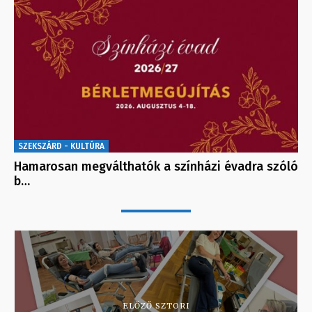
SZEKSZÁRD - KULTÚRA
Hamarosan megválthatók a színházi évadra szóló
b…
ELŐZŐ SZTORI