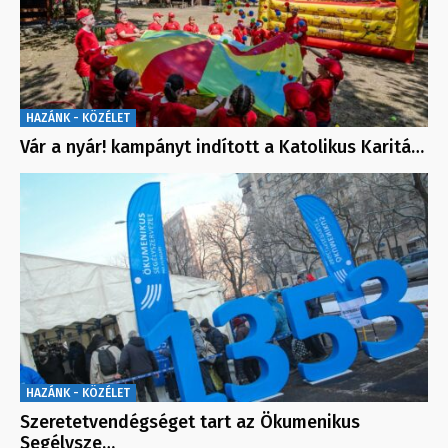
HAZÁNK - KÖZÉLET
Vár a nyár! kampányt indított a Katolikus Karitá…
HAZÁNK - KÖZÉLET
Szeretetvendégséget tart az Ökumenikus
Segélysze…