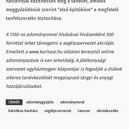
hátránnyal kezdhessék meg a tanévet, aminek
meggyőződésük szerint "első építőköve" a megfelelő
tanfelszerelés biztosítása.
A 1356-os adományvonal hívásával hívásonként 500
forinttal lehet támogatni a segélyszervezet akcióját.
Emellett a www.karitasz.hu oldalon keresztül online
adományozásra is van lehetőség. A jótékonysági
szervezet egyházmegyei központjai is fogadják a diákok
sikeres tanévkezdését megalapozó tárgyi és anyagi
hozzájárulásokat.
CÍMKÉK
adománygyűjtés
adományvonal
Katolikus Karitász
segélyszervezet
tanszer
iskolakezdés