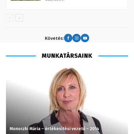
Követés:
MUNKATÁRSAINK
Monoczki Mária – értékesítési vezető – 2014
G