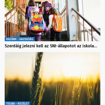
HAZÁNK - GAZDASÁG
Szerdáig jelezni kell az SNI-állapotot az iskola…
TOLNA - KÖZÉLET