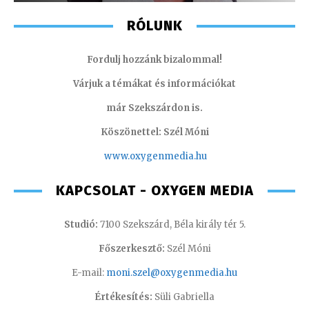
RÓLUNK
Fordulj hozzánk bizalommal!
Várjuk a témákat és információkat
már Szekszárdon is.
Köszönettel: Szél Móni
www.oxygenmedia.hu
KAPCSOLAT - OXYGEN MEDIA
Studió:
7100 Szekszárd, Béla király tér 5.
Főszerkesztő:
Szél Móni
E-mail:
moni.szel@oxygenmedia.hu
Értékesítés:
Süli Gabriella