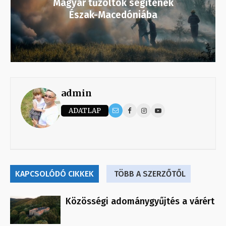
Magyar tűzoltók segítenek
Észak-Macedóniába
admin
ADATLAP
KAPCSOLÓDÓ CIKKEK
TÖBB A SZERZŐTŐL
Közösségi adománygyűjtés a várért