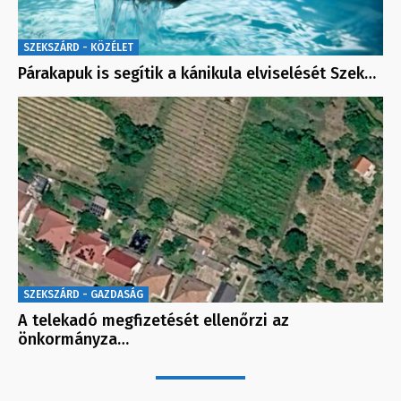
SZEKSZÁRD - KÖZÉLET
Párakapuk is segítik a kánikula elviselését Szek…
SZEKSZÁRD - GAZDASÁG
A telekadó megfizetését ellenőrzi az
önkormányza…