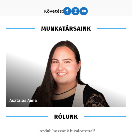
Követés:
MUNKATÁRSAINK
Asztalos Anna
F
RÓLUNK
Fordulj hozzánk bizalommal!