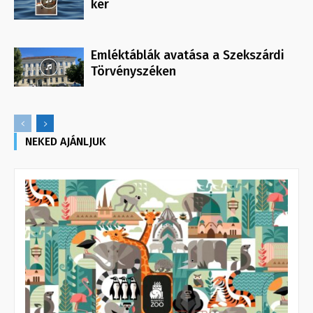
kér
Emléktáblák avatása a Szekszárdi
Törvényszéken
NEKED AJÁNLJUK