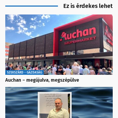
Ez is érdekes lehet
SZEKSZÁRD - GAZDASÁG
Auchan – megújulva, megszépülve