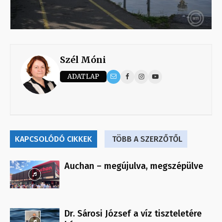
Szél Móni
ADATLAP
KAPCSOLÓDÓ CIKKEK
TÖBB A SZERZŐTŐL
Auchan – megújulva, megszépülve
Dr. Sárosi József a víz tiszteletére