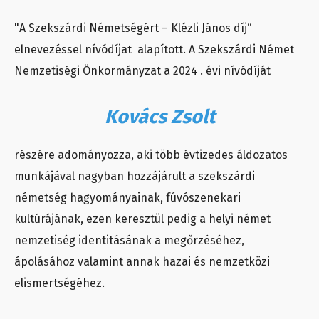
"A Szekszárdi Németségért – Klézli János díj“
elnevezéssel nívódíjat alapított. A Szekszárdi Német
Nemzetiségi Önkormányzat a 2024 . évi nívódíját
Kovács Zsolt
részére adományozza, aki több évtizedes áldozatos
munkájával nagyban hozzájárult a szekszárdi
németség hagyományainak, fúvószenekari
kultúrájának, ezen keresztül pedig a helyi német
nemzetiség identitásának a megőrzéséhez,
ápolásához valamint annak hazai és nemzetközi
elismertségéhez.