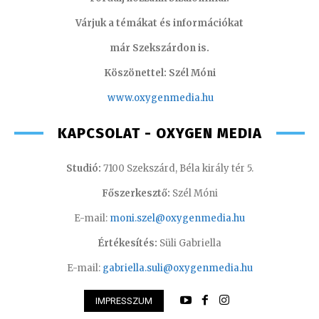
Várjuk a témákat és információkat
már Szekszárdon is.
Köszönettel: Szél Móni
www.oxygenmedia.hu
KAPCSOLAT - OXYGEN MEDIA
Studió:
7100 Szekszárd, Béla király tér 5.
Főszerkesztő:
Szél Móni
E-mail:
moni.szel@oxygenmedia.hu
Értékesítés:
Süli Gabriella
E-mail:
gabriella.suli@oxygenmedia.hu
IMPRESSZUM