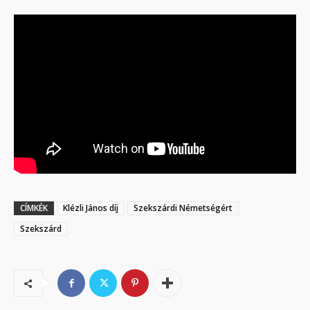
CÍMKÉK
Klézli János díj
Szekszárdi Németségért
Szekszárd