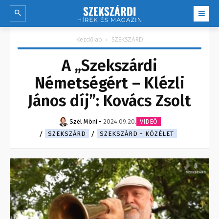
Kezdőlap
SZEKSZÁRD
A „Szekszárdi
Németségért – Klézli
János díj”: Kovács Zsolt
Szél Móni
-
2024.09.20.
VIDEÓ
SZEKSZÁRD
SZEKSZÁRD - KÖZÉLET