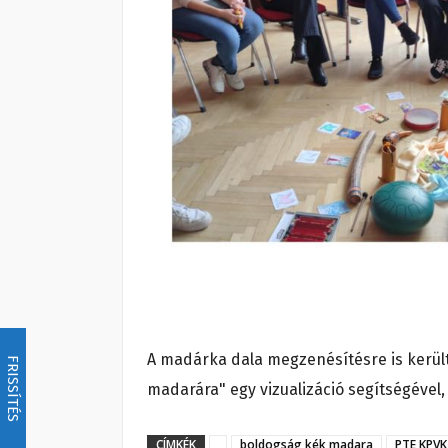
A madárka dala megzenésítésre is került
FRISSÍTÉS
madarára" egy vizualizáció segítségével, 
CÍMKÉK
boldogság kék madara
PTE KPVK