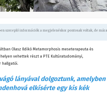
gben szereplő információk a megjelenéskor pontosak voltak, de már
últban Olasz Ildikó Metamorphosis meseterapeuta és
elyen vehettek részt a PTE Kultúratudományi,
 hallgatói.
avágó lányával dolgoztunk, amelyben
ndenhová elkísérte egy kis kék