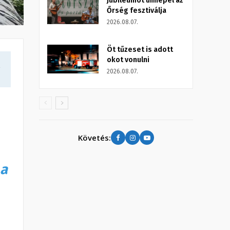
Jubileumot ünnepel az
Őrség fesztiválja
2026.08.07.
Öt tűzeset is adott
okot vonulni
a
2026.08.07.
Követés:
 a