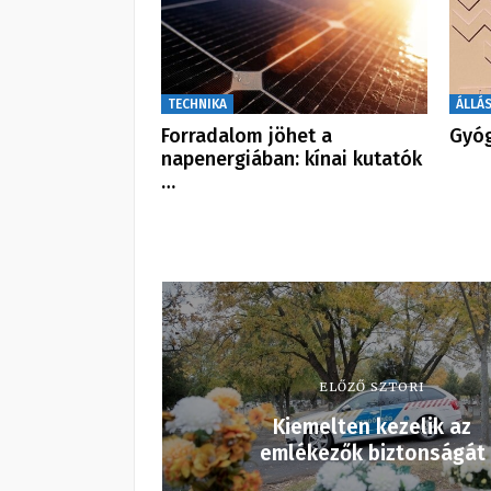
TECHNIKA
ÁLLÁ
Forradalom jöhet a
Gyóg
napenergiában: kínai kutatók
…
ELŐZŐ SZTORI
Kiemelten kezelik az
emlékezők biztonságát