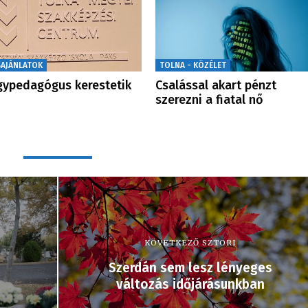
SAJÁNLATOK
TOLNA - KÖZÉLET
ypedagógus kerestetik
Csalással akart pénzt
szerezni a fiatal nő
KÖVETKEZŐ SZTORI
Szerdán sem lesz lényeges
változás időjárásunkban