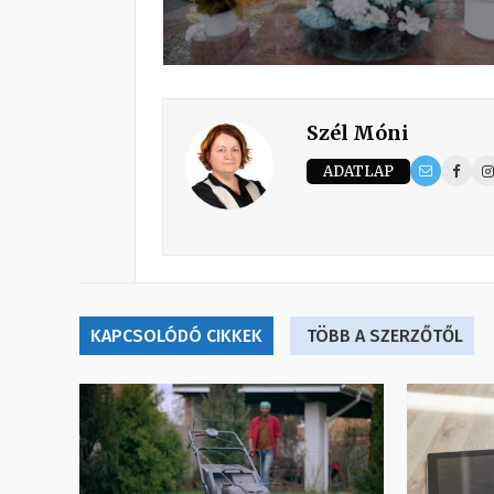
Szél Móni
ADATLAP
KAPCSOLÓDÓ CIKKEK
TÖBB A SZERZŐTŐL