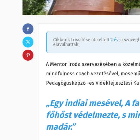
Cikkünk frissítése óta eltelt
2 év
, a szöve
elavulhattak.
A Mentor Iroda szervezésében a közelm
mindfulness coach vezetésével, meseműh
Pedagógusképző -és Vidékfejlesztési Kar
„Egy indiai mesével, A f
főhőst védelmezte, s mi
madár.”