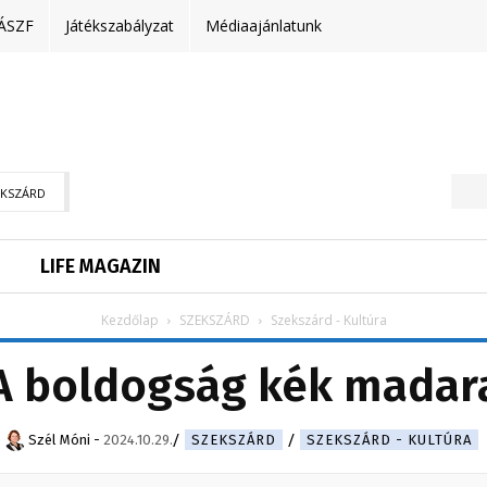
ÁSZF
Játékszabályzat
Médiaajánlatunk
EKSZÁRD
LIFE MAGAZIN
Kezdőlap
SZEKSZÁRD
Szekszárd - Kultúra
A boldogság kék madar
Szél Móni
-
2024.10.29.
SZEKSZÁRD
SZEKSZÁRD - KULTÚRA