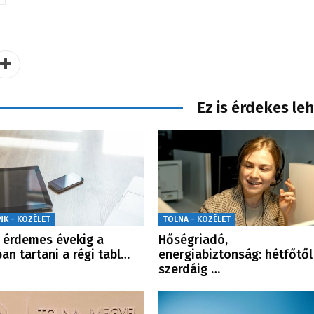
Ez is érdekes le
NK - KÖZÉLET
TOLNA - KÖZÉLET
érdemes évekig a
Hőségriadó,
ban tartani a régi tabl…
energiabiztonság: hétfőtől
szerdáig …