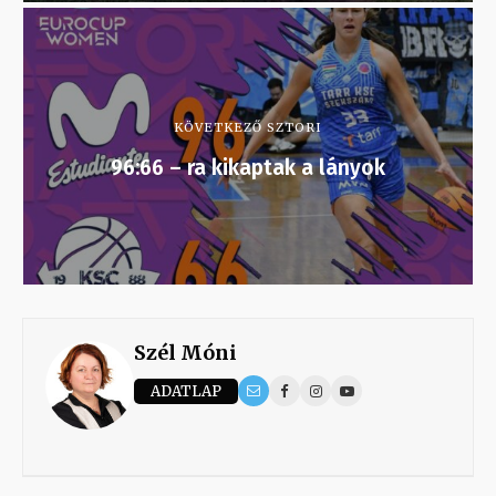
KÖVETKEZŐ SZTORI
96:66 – ra kikaptak a lányok
Szél Móni
ADATLAP