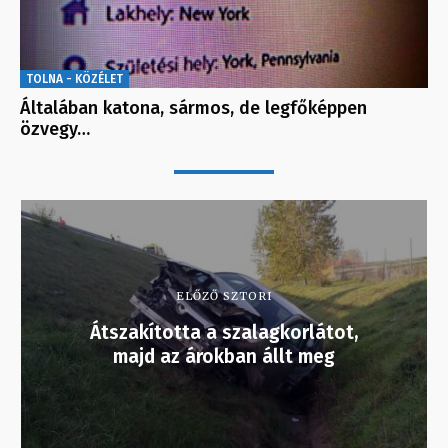
TOLNA - KÖZÉLET
Általában katona, sármos, de legfőképpen
özvegy…
ELŐZŐ SZTORI
Átszakította a szalagkorlátot,
majd az árokban állt meg