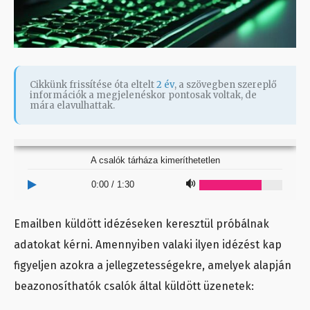
Cikkünk frissítése óta eltelt
2 év
, a szövegben szereplő
információk a megjelenéskor pontosak voltak, de
mára elavulhattak.
A csalók tárháza kimeríthetetlen
0:00
/
1:30
Emailben küldött idézéseken keresztül próbálnak
adatokat kérni. Amennyiben valaki ilyen idézést kap
figyeljen azokra a jellegzetességekre, amelyek alapján
beazonosíthatók csalók által küldött üzenetek: