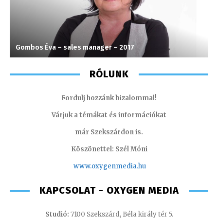
Gombos Éva – sales manager – 2017
M
RÓLUNK
Fordulj hozzánk bizalommal!
Várjuk a témákat és információkat
már Szekszárdon is.
Köszönettel: Szél Móni
www.oxygenmedia.hu
KAPCSOLAT - OXYGEN MEDIA
Studió:
7100 Szekszárd, Béla király tér 5.