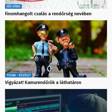
KÉK HÍREK
Finomhangolt csalás a rendőrség nevében
TOLNA - KÖZÉLET
Vigyázat! Kamurendőrök a láthatáron