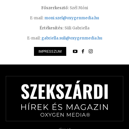
Főszerkesztő:
Szél Móni
E-mail:
moni.szel@oxygenmedia.hu
Értékesítés:
Süli Gabriella
E-mail:
gabriella.suli@oxygenmedia.hu
IMPRESSZUM