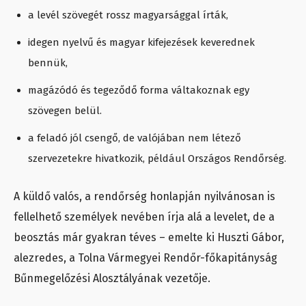
a levél szövegét rossz magyarsággal írták,
idegen nyelvű és magyar kifejezések keverednek
bennük,
magázódó és tegeződő forma váltakoznak egy
szövegen belül.
a feladó jól csengő, de valójában nem létező
szervezetekre hivatkozik, például Országos Rendőrség.
A küldő valós, a rendőrség honlapján nyilvánosan is
fellelhető személyek nevében írja alá a levelet, de a
beosztás már gyakran téves – emelte ki
Huszti Gábor,
alezredes,
a Tolna Vármegyei Rendőr-főkapitányság
Bűnmegelőzési Alosztályának vezetője.