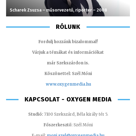
Scharek Zsuzsa – műsorvezető, riporter – 2008
V
RÓLUNK
Fordulj hozzánk bizalommal!
Várjuk a témákat és információkat
már Szekszárdon is.
Köszönettel: Szél Móni
www.oxygenmedia.hu
KAPCSOLAT - OXYGEN MEDIA
Studió:
7100 Szekszárd, Béla király tér 5.
Főszerkesztő:
Szél Móni
E-mail:
moni.szel@oxygenmedia.hu