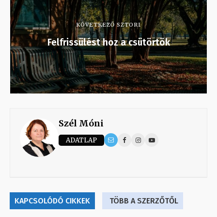
KÖVETKEZŐ SZTORI
Felfrissülést hoz a csütörtök
Szél Móni
ADATLAP
KAPCSOLÓDÓ CIKKEK
TÖBB A SZERZŐTŐL