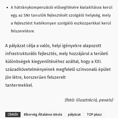
A hátránykompenzáció elősegítésére kialakításra kerül
egy, az SNI tanulók fejlesztését szolgáló helyiség, mely
a fejlesztést hatékonyan szolgáló eszközparkkal kerül
felszerelésre.
A pályázat célja a valós, helyi igényekre alapozott
infrastrukturális fejlesztés, mely hozzájárul a területi
különbségek kiegyenlítéséhez azáltal, hogy a XXI.
századkövetelményeinek megfelelő színvonalú épület
jön létre, korszerűen felszerelt
tantermekkel.
(fotó: illusztráció, pexels)
CÍMKÉK
Bíborvég Általános Iskola
pályázat
TOP plusz