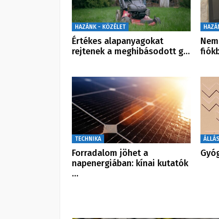
HAZÁNK - KÖZÉLET
HAZÁ
Értékes alapanyagokat
Nem 
rejtenek a meghibásodott g…
fiók
TECHNIKA
ÁLLÁ
Forradalom jöhet a
Gyóg
napenergiában: kínai kutatók
…