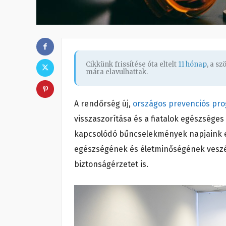
Cikkünk frissítése óta eltelt
11 hónap
, a s
mára elavulhattak.
A rendőrség új,
országos prevenciós pr
visszaszorítása és a fiatalok egészsége
kapcsolódó bűncselekmények napjaink eg
egészségének és életminőségének veszély
biztonságérzetet is.