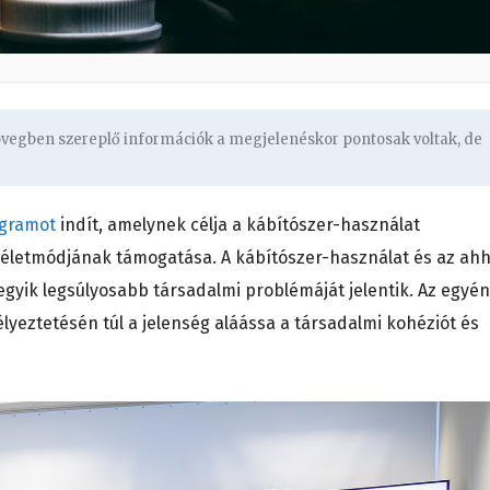
zövegben szereplő információk a megjelenéskor pontosak voltak, de
ogramot
indít, amelynek célja a kábítószer-használat
s életmódjának támogatása. A kábítószer-használat és az ah
yik legsúlyosabb társadalmi problémáját jelentik. Az egyé
eztetésén túl a jelenség aláássa a társadalmi kohéziót és