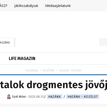
ÁSZF
Játékszabályzat
Médiaajánlatunk
EKSZÁRD
LIFE MAGAZIN
Kezdőlap
HAZÁNK
Hazánk - Közélet
atalok drogmentes jövő
Szél Móni
-
2025.08.31.
HAZÁNK
HAZÁNK - KÖZÉLET