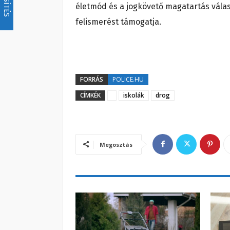
életmód és a jogkövető magatartás vála
felismerést támogatja.
FORRÁS
POLICE.HU
CÍMKÉK
iskolák
drog
Megosztás