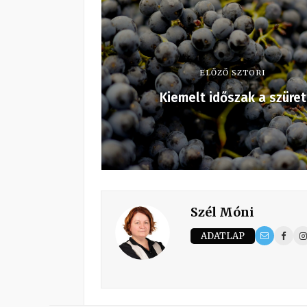
ELŐZŐ SZTORI
Kiemelt időszak a szüret
Szél Móni
ADATLAP