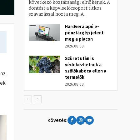
következő köztársasági elnökének. A
döntést a képviselőcsoport titkos
szavazással hozta meg. A...
Hardveralapú e-
pénztárgép jelent
meg a piacon
2026.08.08.
Szüret után is
védekezhetnek a
szőlőkabóca ellen a
hoz
termelők
nek
2026.08.08.
Követés: