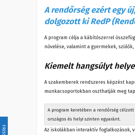
A rendőrség ezért egy ú
dolgozott ki RedP (Rend
A program célja a kábítószerrel összefü
növelése, valamint a gyermekek, szülők,
Kiemelt hangsúlyt hely
A szakemberek rendszeres képzést kapn
munkacsoportokban oszthatják meg tapas
A program keretében a rendőrség célzott 
országos és helyi szinten egyaránt.
FRISSÍTÉS
Az iskolákban interaktív foglalkozások, 