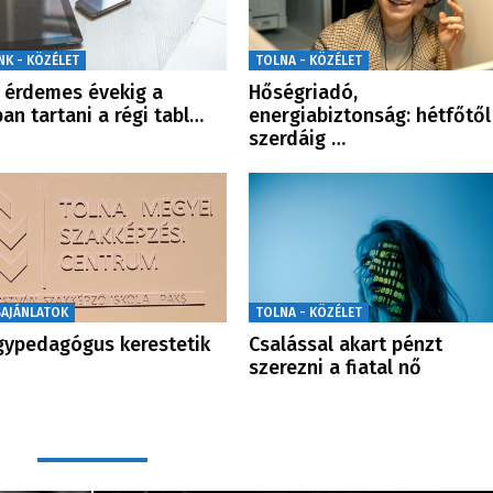
NK - KÖZÉLET
TOLNA - KÖZÉLET
érdemes évekig a
Hőségriadó,
ban tartani a régi tabl…
energiabiztonság: hétfőtől
szerdáig …
SAJÁNLATOK
TOLNA - KÖZÉLET
ypedagógus kerestetik
Csalással akart pénzt
szerezni a fiatal nő