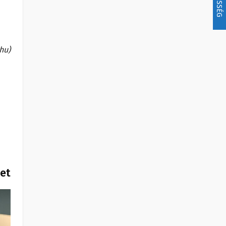
.hu)
het