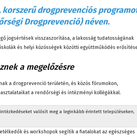
j, korszerű drogprevenciós programo
őrségi Drogprevenció) néven.
ggő jogsértések visszaszorítása, a lakosság tudatosságának
 iskolák és helyi közösségek közötti együttműködés erősítése
eznek a megelőzésre
ak a drogprevenció területén, és közös fórumokon,
ztalataikat a rendőrségi és intézményi kollégákkal.
intézkedéseket valósít meg a leginkább érintett településeken,
vetélkedők és workshopok segítik a fiatalokat az egészséges