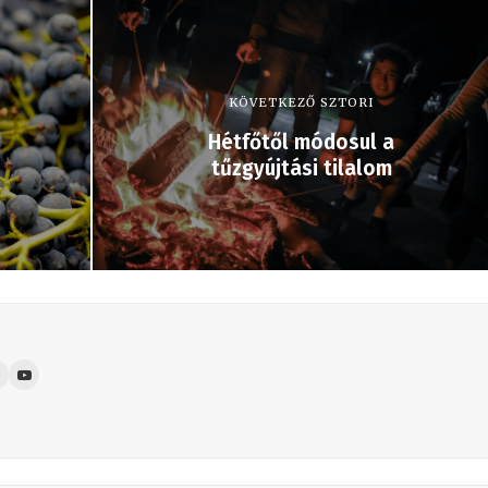
KÖVETKEZŐ SZTORI
Hétfőtől módosul a
tűzgyújtási tilalom