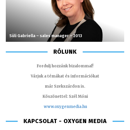
Süli Gabriella – sales manager – 2013
L
RÓLUNK
Fordulj hozzánk bizalommal!
Várjuk a témákat és információkat
már Szekszárdon is.
Köszönettel: Szél Móni
www.oxygenmedia.hu
KAPCSOLAT - OXYGEN MEDIA