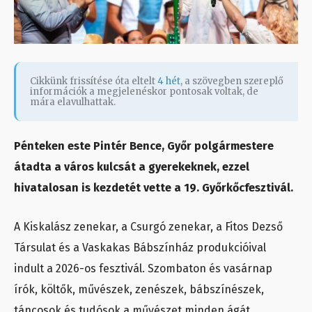
Cikkünk frissítése óta eltelt
4 hét
, a szövegben szereplő
információk a megjelenéskor pontosak voltak, de
mára elavulhattak.
Pénteken este Pintér Bence, Győr polgármestere
átadta a város kulcsát a gyerekeknek, ezzel
hivatalosan is kezdetét vette a 19. Győrkőcfesztivál.
A Kiskalász zenekar, a Csurgó zenekar, a Fitos Dezső
Társulat és a Vaskakas Bábszínház produkcióival
indult a 2026-os fesztivál. Szombaton és vasárnap
írók, költők, művészek, zenészek, bábszínészek,
táncosok és tudósok a művészet minden ágát