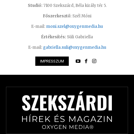
Studió:
7100 Szekszárd, Béla király tér 5.
Főszerkesztő:
Szél Móni
E-mail:
moni.szel@oxygenmedia.hu
Értékesítés:
Süli Gabriella
E-mail:
gabriella.suli@oxygenmedia.hu
IMPRESSZUM