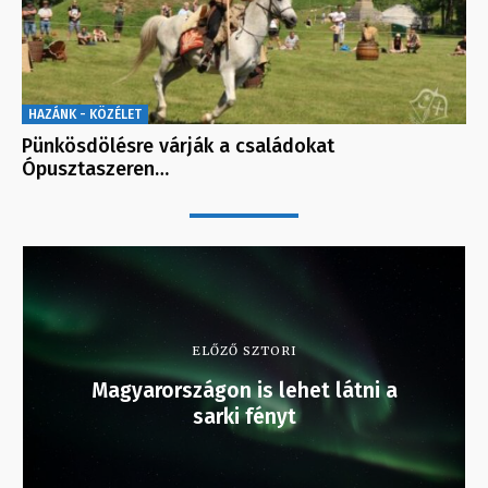
HAZÁNK - KÖZÉLET
Pünkösdölésre várják a családokat
Ópusztaszeren…
ELŐZŐ SZTORI
Magyarországon is lehet látni a
sarki fényt