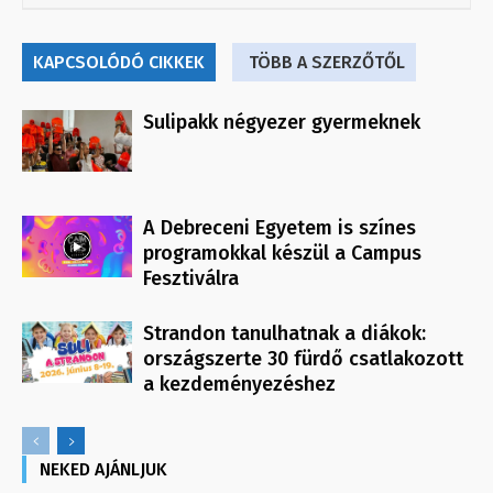
KAPCSOLÓDÓ CIKKEK
TÖBB A SZERZŐTŐL
Sulipakk négyezer gyermeknek
A Debreceni Egyetem is színes
programokkal készül a Campus
Fesztiválra
Strandon tanulhatnak a diákok:
országszerte 30 fürdő csatlakozott
a kezdeményezéshez
NEKED AJÁNLJUK