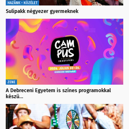
HAZÁNK - KÖZÉLET
Sulipakk négyezer gyermeknek
ZENE
A Debreceni Egyetem is színes programokkal
készü…