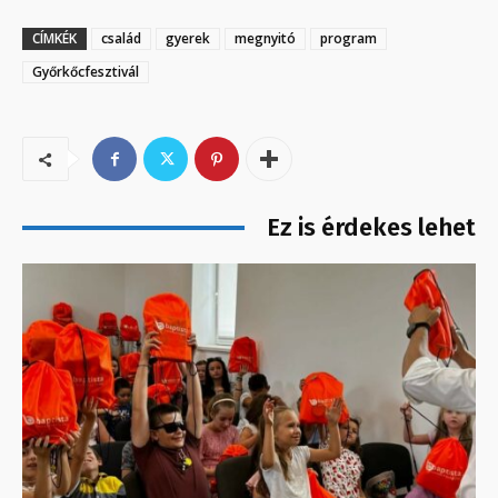
CÍMKÉK
család
gyerek
megnyitó
program
Győrkőcfesztivál
Ez is érdekes lehet