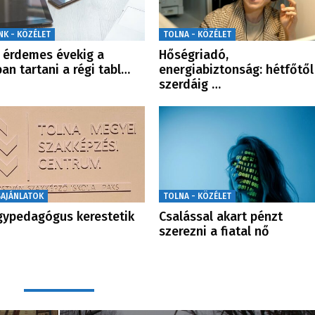
NK - KÖZÉLET
TOLNA - KÖZÉLET
érdemes évekig a
Hőségriadó,
ban tartani a régi tabl…
energiabiztonság: hétfőtől
szerdáig …
SAJÁNLATOK
TOLNA - KÖZÉLET
ypedagógus kerestetik
Csalással akart pénzt
szerezni a fiatal nő