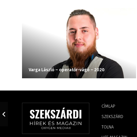
Varga László – operatőr-vágó – 2020
CÍMLAP
SZEKSZÁRD
TOLNA