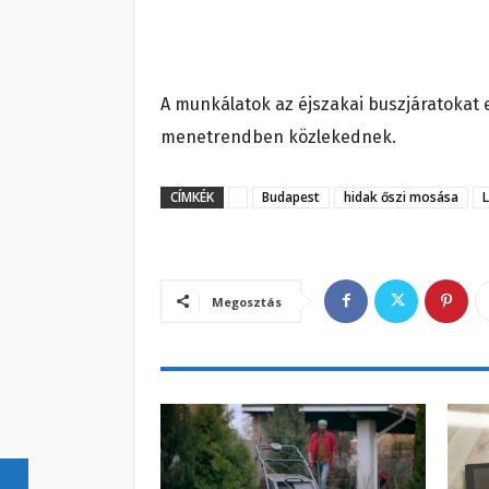
A munkálatok az éjszakai buszjáratokat 
menetrendben közlekednek.
CÍMKÉK
Budapest
hidak őszi mosása
Megosztás