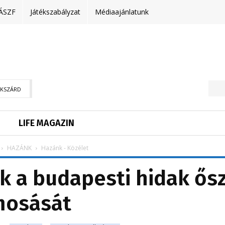
ÁSZF
Játékszabályzat
Médiaajánlatunk
EKSZÁRD
LIFE MAGAZIN
HAZÁNK
Hazánk - Közélet
 a budapesti hidak ősz
osását