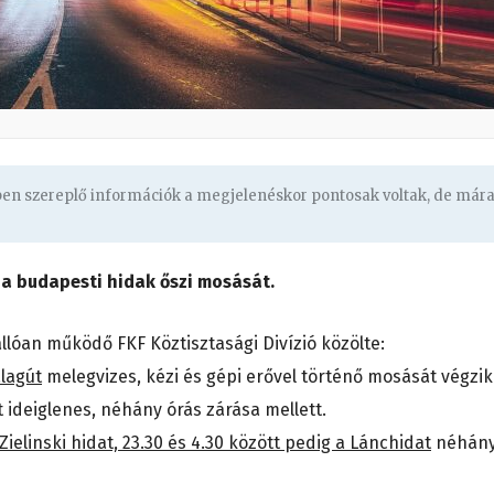
gben szereplő információk a megjelenéskor pontosak voltak, de már
 a budapesti hidak őszi mosását.
lóan működő FKF Köztisztasági Divízió közölte:
alagút
melegvizes, kézi és gépi erővel történő mosását végzik
t ideiglenes, néhány órás zárása mellett.
Zielinski hidat, 23.30 és 4.30 között pedig a Lánchidat
néhán