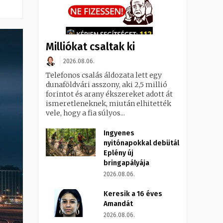
Milliókat csaltak ki
2026.08.06.
Telefonos csalás áldozata lett egy
dunaföldvári asszony, aki 2,5 millió
forintot és arany ékszereket adott át
ismeretleneknek, miután elhitették
vele, hogy a fia súlyos...
Ingyenes
nyitónapokkal debütál
Eplény új
bringapályája
2026.08.06.
Keresik a 16 éves
Amandát
2026.08.06.