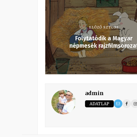
ELŐZŐ SZTORI
Folytatódik a Magyar
népmesék rajzfilmsoroza
admin
ADATLAP