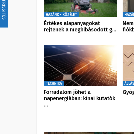
FRISSÍTÉS
HAZÁNK - KÖZÉLET
HAZÁ
Értékes alapanyagokat
Nem 
rejtenek a meghibásodott g…
fiók
TECHNIKA
ÁLLÁ
Forradalom jöhet a
Gyóg
napenergiában: kínai kutatók
…