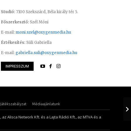
Studió:
7100 Szekszárd, Béla király tér 5.
Főszerkesztő:
Szél Móni
E-mail:
moni.szel@oxygenmedia.hu
Értékesítés:
Süli Gabriella
E-mail:
gabriella.suli@oxygenmedia.hu
IMPRESSZUM
dám – online szerkesztő – 2016
Szél Móni – szerke
Játékszabályzat
Médiaajánlatunk
 az Alisca Network Kft. és a Lajta Rádió Kft., az MTVA és a