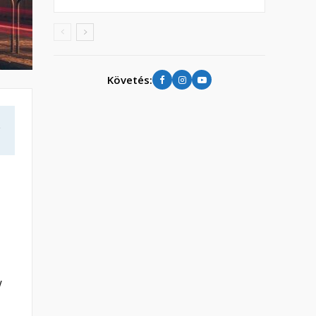
Követés:
a
y