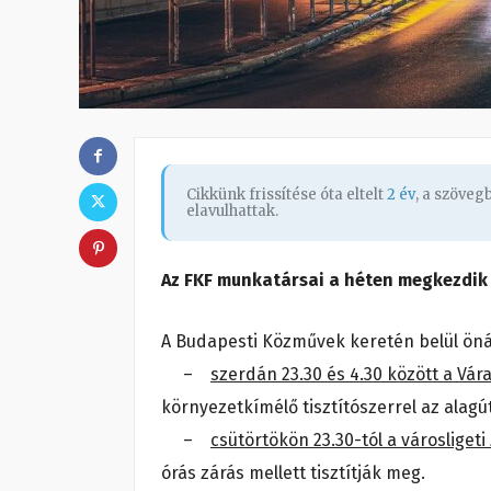
Cikkünk frissítése óta eltelt
2 év
, a szöve
elavulhattak.
Az FKF munkatársai a héten megkezdik
A Budapesti Közművek keretén belül önál
–
szerdán 23.30 és 4.30 között a Vár
környezetkímélő tisztítószerrel az alagú
–
csütörtökön 23.30-tól a városligeti 
órás zárás mellett tisztítják meg.