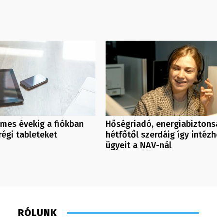
mes évekig a fiókban
Hőségriadó, energiabiztons
régi tableteket
hétfőtől szerdáig így intézh
ügyeit a NAV-nál
RÓLUNK