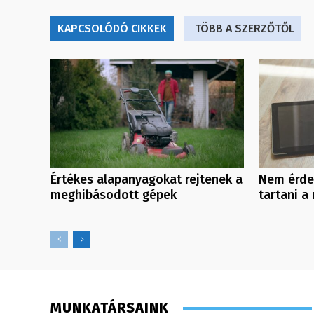
KAPCSOLÓDÓ CIKKEK
TÖBB A SZERZŐTŐL
Értékes alapanyagokat rejtenek a
Nem érde
meghibásodott gépek
tartani a 
MUNKATÁRSAINK