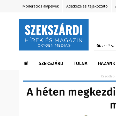
Moderációs alapelvek
Adatkezelési tájékoztató
C
27.5
SZ
SZEKSZÁRD
TOLNA
HAZÁNK
Kezdőlap
A héten megkezdik
m