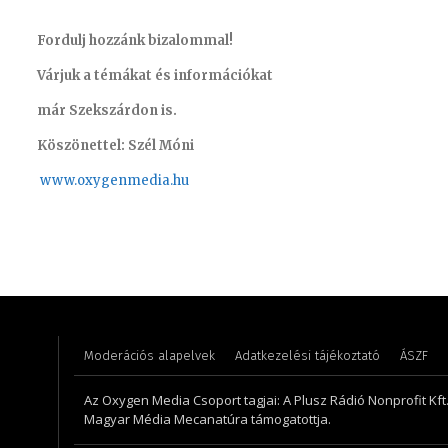
Fordulj hozzánk bizalommal!
Várjuk a témákat és információkat
már Szekszárdon is.
Köszönettel: Szél Móni
www.oxygenmedia.hu
Kis Gábor – főműsorvezető, riporter – 2012
Müller Á
Moderációs alapelvek
Adatkezelési tájékoztató
ÁSZF
Az Oxygen Media Csoport tagjai: A Plusz Rádió Nonprofit Kft.,
Magyar Média Mecanatúra támogatottja.