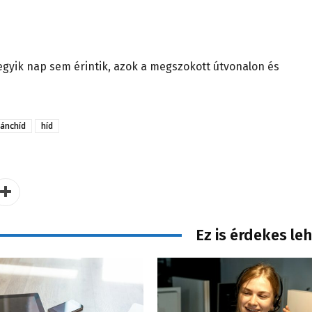
egyik nap sem érintik, azok a megszokott útvonalon és
Lánchíd
híd
Ez is érdekes le