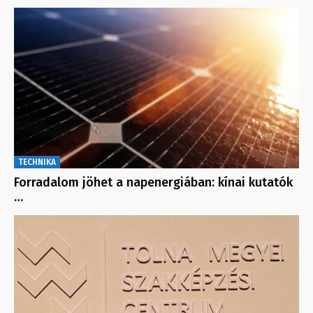
TECHNIKA
Forradalom jöhet a napenergiában: kínai kutatók
…