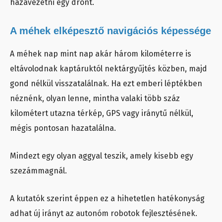
hazavezetni egy drónt.
A méhek elképesztő navigációs képessége
A méhek nap mint nap akár három kilométerre is
eltávolodnak kaptáruktól nektárgyűjtés közben, majd
gond nélkül visszatalálnak. Ha ezt emberi léptékben
néznénk, olyan lenne, mintha valaki több száz
kilométert utazna térkép, GPS vagy iránytű nélkül,
mégis pontosan hazatalálna.
Mindezt egy olyan aggyal teszik, amely kisebb egy
szezámmagnál.
A kutatók szerint éppen ez a hihetetlen hatékonyság
adhat új irányt az autonóm robotok fejlesztésének.