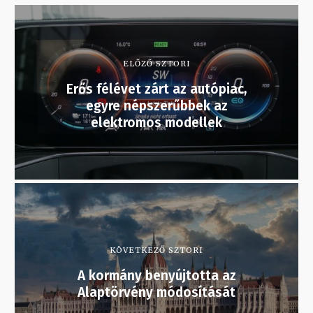
ELŐZŐ SZTORI
Erős félévet zárt az autópiac,
egyre népszerűbbek az
elektromos modellek
KÖVETKEZŐ SZTORI
A kormány benyújtotta az
Alaptörvény módosítását