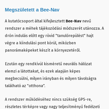
Megszületett a Bee-Nav
A kutatócsoport által kifejlesztett
Bee-Nav
nevű
rendszer a méhek tájékozódási módszerét utánozza. A
drón indulás előtt egy rövid "tanulórepülést" hajt
végre a kiindulási pont körül, miközben
panorámaképeket készít a környezetéről.
Ezután egy rendkívül kisméretű neurális hálózat
elemzi a látottakat, és ezek alapján képes
megbecsülni, milyen irányban és milyen távolságra
található az "otthona".
A rendszer működéséhez nincs szükség GPS-re,
részletes térképre vagy nagy teljesítményű fedélzeti