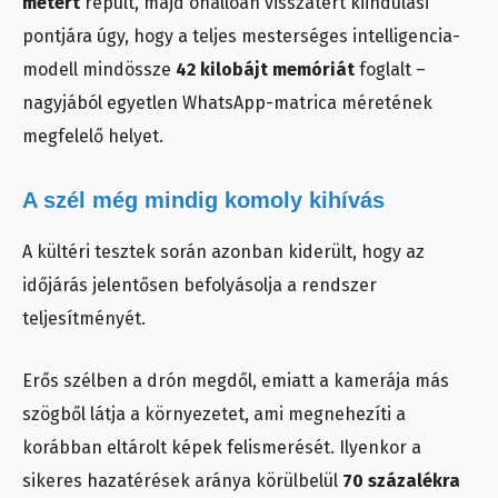
métert
repült, majd önállóan visszatért kiindulási
pontjára úgy, hogy a teljes mesterséges intelligencia-
modell mindössze
42 kilobájt memóriát
foglalt –
nagyjából egyetlen WhatsApp-matrica méretének
megfelelő helyet.
A szél még mindig komoly kihívás
A kültéri tesztek során azonban kiderült, hogy az
időjárás jelentősen befolyásolja a rendszer
teljesítményét.
Erős szélben a drón megdől, emiatt a kamerája más
szögből látja a környezetet, ami megnehezíti a
korábban eltárolt képek felismerését. Ilyenkor a
sikeres hazatérések aránya körülbelül
70 százalékra