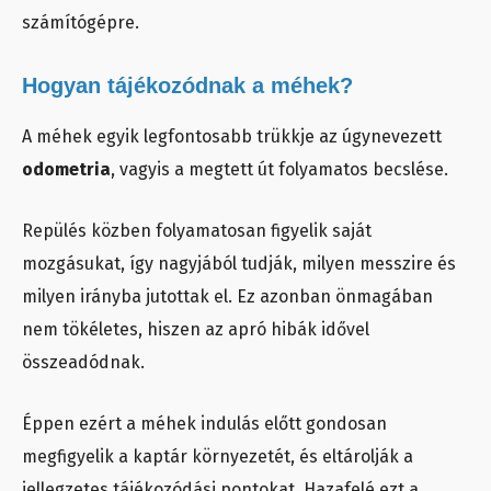
számítógépre.
Hogyan tájékozódnak a méhek?
A méhek egyik legfontosabb trükkje az úgynevezett
odometria
, vagyis a megtett út folyamatos becslése.
Repülés közben folyamatosan figyelik saját
mozgásukat, így nagyjából tudják, milyen messzire és
milyen irányba jutottak el. Ez azonban önmagában
nem tökéletes, hiszen az apró hibák idővel
összeadódnak.
Éppen ezért a méhek indulás előtt gondosan
megfigyelik a kaptár környezetét, és eltárolják a
jellegzetes tájékozódási pontokat. Hazafelé ezt a