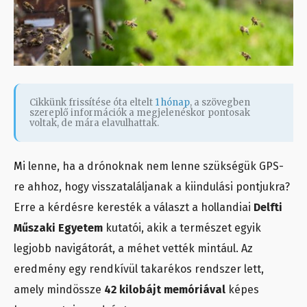
Cikkünk frissítése óta eltelt
1 hónap
, a szövegben
szereplő információk a megjelenéskor pontosak
voltak, de mára elavulhattak.
M
i lenne, ha a drónoknak nem lenne szükségük GPS-
re ahhoz, hogy visszataláljanak a kiindulási pontjukra?
Erre a kérdésre keresték a választ a hollandiai
Delfti
Műszaki Egyetem
kutatói, akik a természet egyik
legjobb navigátorát, a méhet vették mintául. Az
eredmény egy rendkívül takarékos rendszer lett,
amely mindössze
42 kilobájt memóriával
képes