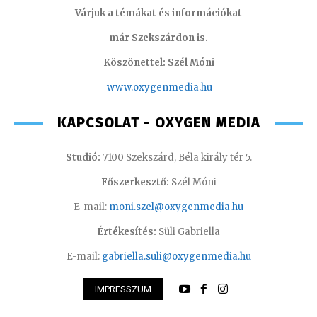
Várjuk a témákat és információkat
már Szekszárdon is.
Köszönettel: Szél Móni
www.oxygenmedia.hu
KAPCSOLAT - OXYGEN MEDIA
Studió:
7100 Szekszárd, Béla király tér 5.
Főszerkesztő:
Szél Móni
E-mail:
moni.szel@oxygenmedia.hu
Értékesítés:
Süli Gabriella
E-mail:
gabriella.suli@oxygenmedia.hu
IMPRESSZUM