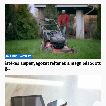
HAZÁNK - KÖZÉLET
Értékes alapanyagokat rejtenek a meghibásodott
g…