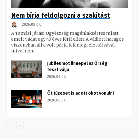
Nem bírja feldolgozni a szakítást
2026.08.07.
A Tamási Járási Ügyészség magánlaksértés miatt
emelt vádat egy 43 éves férfi ellen. A vádlott haragos
viszonyban áll a volt párja jelenlegi élettársával,
mivel nem...
Jubileumot ünnepel az Őrség
fesztiválja
2026.08.07.
Öt tűzeset is adott okot vonulni
2026.08.07.