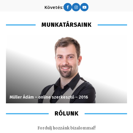
Követés:
MUNKATÁRSAINK
Müller Ádám – online szerkesztő – 2016
F
RÓLUNK
Fordulj hozzánk bizalommal!