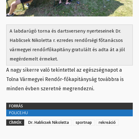
A labdarúgó torna és dartsverseny nyerteseinek Dr.
Hablicsek Nikoletta r. ezredes rendőrségi főtanácsos
vármegyei rendőrfőkapitány gratulált és adta át a jól
megérdemelt érmeket.
A nagy sikerre való tekintettel az egészségnapot a
Tolna Vármegyei Rendőr-főkapitányság továbbra is
minden évben szeretné megrendezni.
FORRÁS
POLICE.HU
CÍMKÉK
Dr. Hablicsek Nikoletta
sportnap
rekreáció