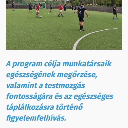
A program célja munkatársaik
egészségének megőrzése,
valamint a testmozgás
fontosságára és az egészséges
táplálkozásra történő
figyelemfelhívás.