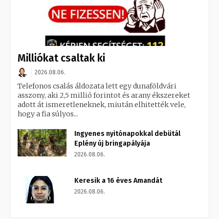
Milliókat csaltak ki
2026.08.06.
Telefonos csalás áldozata lett egy dunaföldvári
asszony, aki 2,5 millió forintot és arany ékszereket
adott át ismeretleneknek, miután elhitették vele,
hogy a fia súlyos...
Ingyenes nyitónapokkal debütál
Eplény új bringapályája
2026.08.06.
Keresik a 16 éves Amandát
2026.08.06.