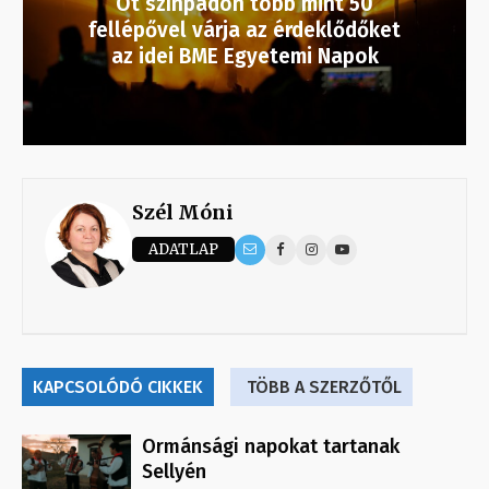
Öt színpadon több mint 50
fellépővel várja az érdeklődőket
az idei BME Egyetemi Napok
Szél Móni
ADATLAP
KAPCSOLÓDÓ CIKKEK
TÖBB A SZERZŐTŐL
Ormánsági napokat tartanak
Sellyén