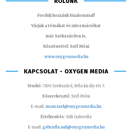
RÓLUNK
Fordulj hozzánk bizalommal!
Várjuk a témákat és információkat
már Szekszárdon is.
Köszönettel: Szél Móni
www.oxygenmedia.hu
KAPCSOLAT - OXYGEN MEDIA
Studió:
7100 Szekszárd, Béla király tér 5.
Főszerkesztő:
Szél Móni
E-mail:
moni.szel@oxygenmedia.hu
Értékesítés:
Süli Gabriella
E-mail:
gabriella.suli@oxygenmedia.hu