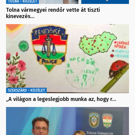
TOLNA - KÖZÉLET
Tolna vármegyei rendőr vette át tiszti
kinevezés…
SZEKSZÁRD - KÖZÉLET
„A világon a legeslegjobb munka az, hogy r…