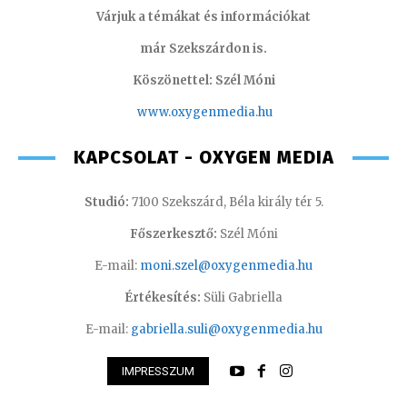
Várjuk a témákat és információkat
már Szekszárdon is.
Köszönettel: Szél Móni
www.oxygenmedia.hu
KAPCSOLAT - OXYGEN MEDIA
Studió:
7100 Szekszárd, Béla király tér 5.
Főszerkesztő:
Szél Móni
E-mail:
moni.szel@oxygenmedia.hu
Értékesítés:
Süli Gabriella
E-mail:
gabriella.suli@oxygenmedia.hu
IMPRESSZUM