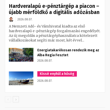
Hardveralapú e-pénztárgép a piacon –
újabb mérföldkő a digitális adózásban
2026.08.07.
A Nemzeti Adó- és Vámhivatal kiadta az első
hardveralapú e-pénztárgép forgalmazási engedélyét.
Az új megoldás a pénztárgéphasználatra kötelezett
vállalkozásokat segíti már most, két évvel...
Energiatakarékosan rendezik meg az
Alba Regia Fesztet
2026.08.07.
Kissé enyhül a hőség
2026.08.07.