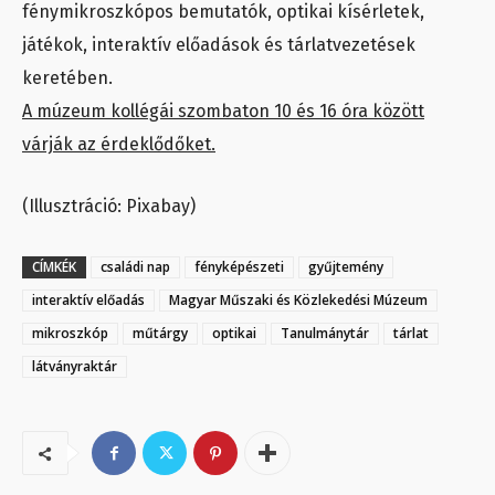
fénymikroszkópos bemutatók, optikai kísérletek,
játékok, interaktív előadások és tárlatvezetések
keretében.
A múzeum kollégái szombaton 10 és 16 óra között
várják az érdeklődőket.
(Illusztráció: Pixabay)
CÍMKÉK
családi nap
fényképészeti
gyűjtemény
interaktív előadás
Magyar Műszaki és Közlekedési Múzeum
mikroszkóp
műtárgy
optikai
Tanulmánytár
tárlat
látványraktár