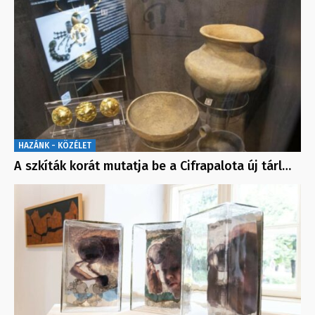
HAZÁNK - KÖZÉLET
A szkíták korát mutatja be a Cifrapalota új tárl…