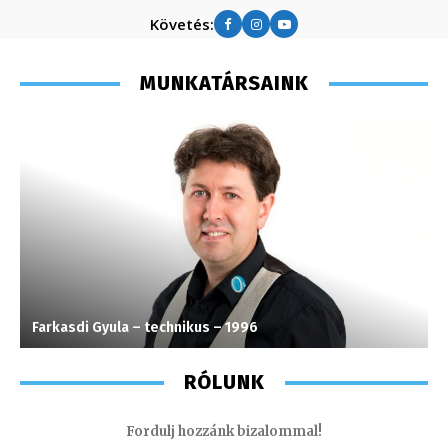
Követés:
MUNKATÁRSAINK
Farkasdi Gyula – technikus – 1996
M
RÓLUNK
Fordulj hozzánk bizalommal!