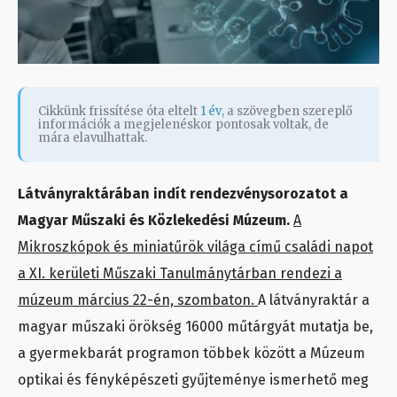
Cikkünk frissítése óta eltelt
1 év
, a szövegben szereplő
információk a megjelenéskor pontosak voltak, de
mára elavulhattak.
Látványraktárában indít rendezvénysorozatot a
Magyar Műszaki és Közlekedési Múzeum.
A
Mikroszkópok és miniatűrök világa című családi napot
a XI. kerületi Műszaki Tanulmánytárban rendezi a
múzeum március 22-én, szombaton.
A látványraktár a
magyar műszaki örökség 16000 műtárgyát mutatja be,
a gyermekbarát programon többek között a Múzeum
optikai és fényképészeti gyűjteménye ismerhető meg