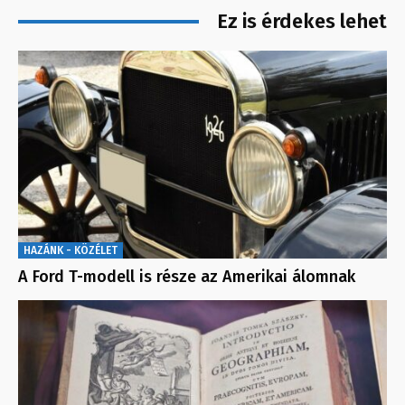
Ez is érdekes lehet
HAZÁNK - KÖZÉLET
A Ford T-modell is része az Amerikai álomnak