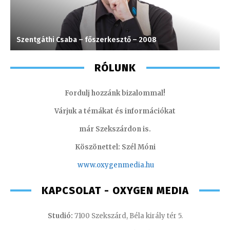
Szentgáthi Csaba – főszerkesztő – 2008
S
RÓLUNK
Fordulj hozzánk bizalommal!
Várjuk a témákat és információkat
már Szekszárdon is.
Köszönettel: Szél Móni
www.oxygenmedia.hu
KAPCSOLAT - OXYGEN MEDIA
Studió:
7100 Szekszárd, Béla király tér 5.