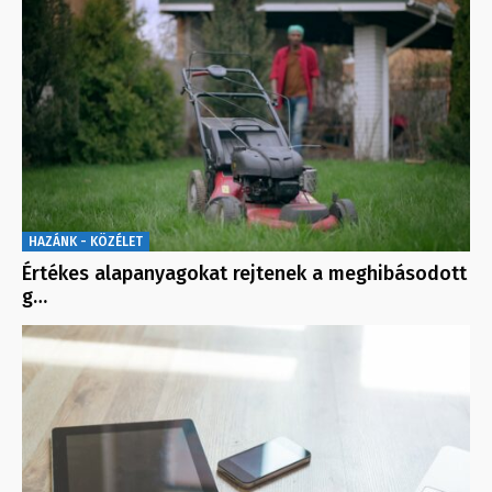
HAZÁNK - KÖZÉLET
Értékes alapanyagokat rejtenek a meghibásodott
g…