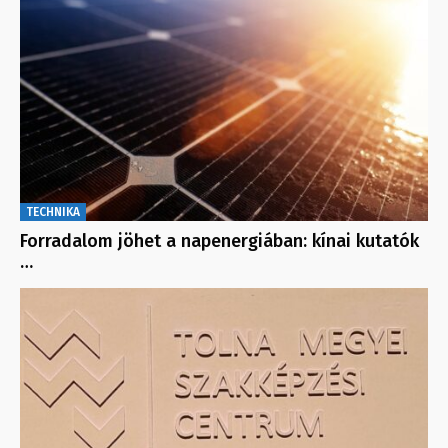
TECHNIKA
Forradalom jöhet a napenergiában: kínai kutatók
…