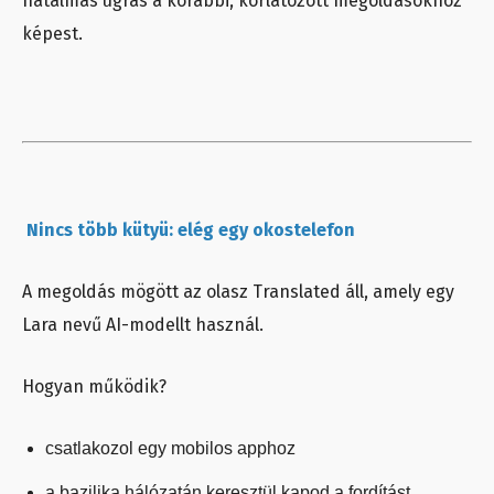
hatalmas ugrás a korábbi, korlátozott megoldásokhoz
képest.
Nincs több kütyü: elég egy okostelefon
A megoldás mögött az olasz Translated áll, amely egy
Lara nevű AI-modellt használ.
Hogyan működik?
csatlakozol egy mobilos apphoz
a bazilika hálózatán keresztül kapod a fordítást