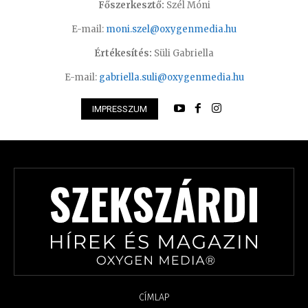
Főszerkesztő:
Szél Móni
E-mail:
moni.szel@oxygenmedia.hu
Értékesítés:
Süli Gabriella
E-mail:
gabriella.suli@oxygenmedia.hu
IMPRESSZUM
CÍMLAP