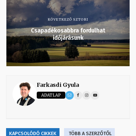
KÖVETKEZŐ SZTORI
Csapadékosabbra fordulhat
időjárásunk
Farkasdi Gyula
ADATLAP
KAPCSOLÓDÓ CIKKEK
TÖBB A SZERZŐTŐL