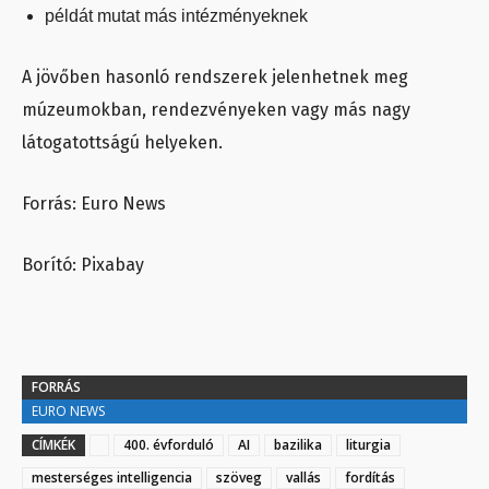
példát mutat más intézményeknek
A jövőben hasonló rendszerek jelenhetnek meg
múzeumokban, rendezvényeken vagy más nagy
látogatottságú helyeken.
Forrás: Euro News
Borító: Pixabay
FORRÁS
EURO NEWS
CÍMKÉK
400. évforduló
AI
bazilika
liturgia
mesterséges intelligencia
szöveg
vallás
fordítás