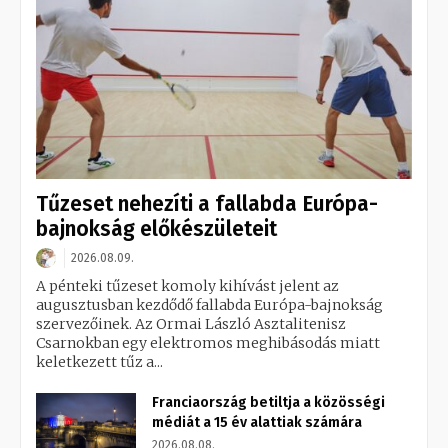
Tűzeset nehezíti a fallabda Európa-
bajnokság előkészületeit
2026.08.09.
A pénteki tűzeset komoly kihívást jelent az
augusztusban kezdődő fallabda Európa-bajnokság
szervezőinek. Az Ormai László Asztalitenisz
Csarnokban egy elektromos meghibásodás miatt
keletkezett tűz a...
Franciaország betiltja a közösségi
médiát a 15 év alattiak számára
2026.08.08.