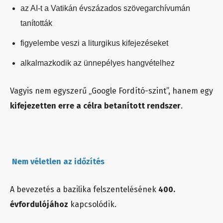
az AI-t a Vatikán évszázados szövegarchívumán
tanították
figyelembe veszi a liturgikus kifejezéseket
alkalmazkodik az ünnepélyes hangvételhez
Vagyis nem egyszerű „Google Fordító-szint”, hanem egy
kifejezetten erre a célra betanított rendszer
.
Nem véletlen az időzítés
A bevezetés a bazilika felszentelésének
400.
évfordulójához
kapcsolódik.