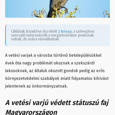
Cikkünk frissítése óta eltelt
2 hónap
, a szövegben
szereplő információk a megjelenéskor pontosak
voltak, de mára elavulhattak.
A vetési varjak a városba történő betelepülésükkel
évek óta nagy problémát okoznak a szekszárdi
lakosoknak, az általuk okozott gondok pedig az erős
környezetvédelmi szabályok miatt folyamatos kihívást
jelentenek az önkormányzatnak.
A vetési varjú védett státuszú faj
Magyarországon