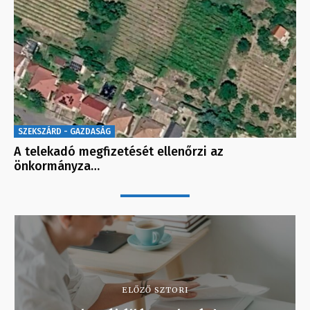
SZEKSZÁRD - GAZDASÁG
A telekadó megfizetését ellenőrzi az
önkormányza…
ELŐZŐ SZTORI