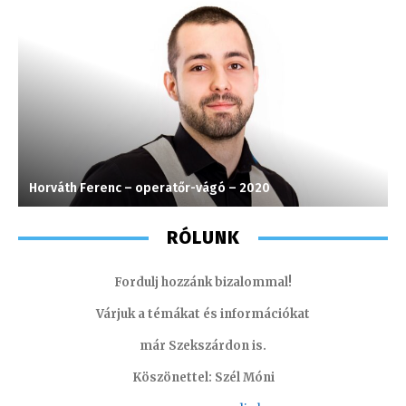
Horváth Ferenc – operatőr-vágó – 2020
L
RÓLUNK
Fordulj hozzánk bizalommal!
Várjuk a témákat és információkat
már Szekszárdon is.
Köszönettel: Szél Móni