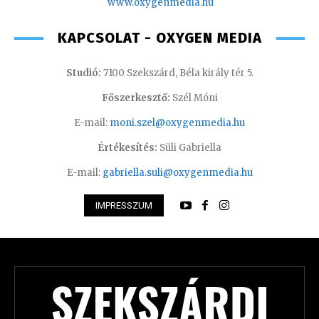
www.oxygenmedia.hu
KAPCSOLAT - OXYGEN MEDIA
Studió:
7100 Szekszárd, Béla király tér 5.
Főszerkesztő:
Szél Móni
E-mail:
moni.szel@oxygenmedia.hu
Értékesítés:
Süli Gabriella
E-mail:
gabriella.suli@oxygenmedia.hu
IMPRESSZUM