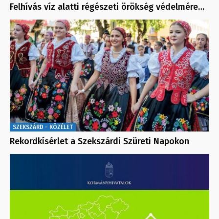
Felhívás víz alatti régészeti örökség védelmére…
SZEKSZÁRD - KÖZÉLET
Rekordkísérlet a Szekszárdi Szüreti Napokon