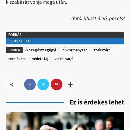
kiszabását vonja maga után.
(fotó: illusztráció, pexels)
FORRÁS
SZEKSZARD.HU
CÍMKÉK
közegészségügyi
önkormányzat
szekszárd
természet
védett faj
vetési varjú
Ez is érdekes lehet