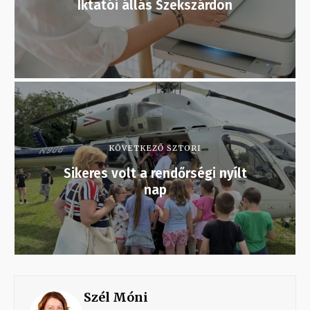
Iktatói állás Szekszárdon
KÖVETKEZŐ SZTORI
Sikeres volt a rendőrségi nyílt
nap
Szél Móni