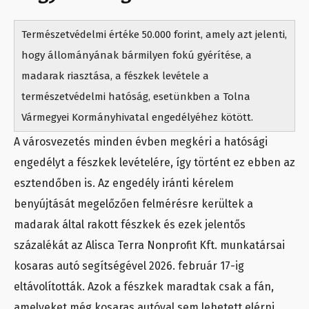
Természetvédelmi értéke 50.000 forint, amely azt jelenti,
hogy állományának bármilyen fokú gyérítése, a
madarak riasztása, a fészkek levétele a
természetvédelmi hatóság, esetünkben a Tolna
Vármegyei Kormányhivatal engedélyéhez kötött.
A városvezetés minden évben megkéri a hatósági
engedélyt a fészkek levételére, így történt ez ebben az
esztendőben is. Az engedély iránti kérelem
benyújtását megelőzően felmérésre kerültek a
madarak által rakott fészkek és ezek jelentős
százalékát az Alisca Terra Nonprofit Kft. munkatársai
kosaras autó segítségével 2026. február 17-ig
eltávolították. Azok a fészkek maradtak csak a fán,
amelyeket még kosaras autóval sem lehetett elérni.