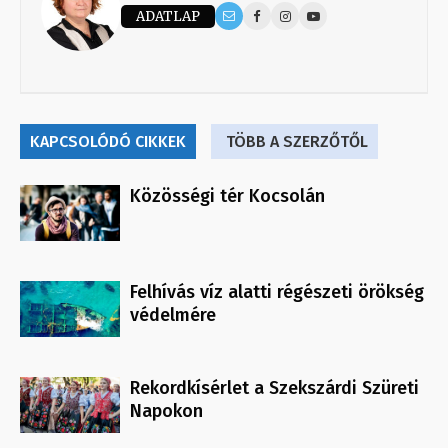
ADATLAP
KAPCSOLÓDÓ CIKKEK
TÖBB A SZERZŐTŐL
Közösségi tér Kocsolán
Felhívás víz alatti régészeti örökség
védelmére
Rekordkísérlet a Szekszárdi Szüreti
Napokon