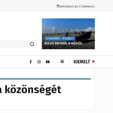
Jelentkezz be / Csatlakozz
SZEKSZÁRD - KÖZÉLET
KISSÉ ENYHÜL A HŐSÉG
KIEMELT
ja közönségét