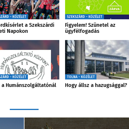
SZÁRD - KÖZÉLET
SZEKSZÁRD - KÖZÉLET
rdkísérlet a Szekszárdi
Figyelem! Szünetel az
eti Napokon
ügyfélfogadás
SZÁRD - KÖZÉLET
TOLNA - KÖZÉLET
 a Humánszolgáltatónál
Hogy állsz a hazugsággal?