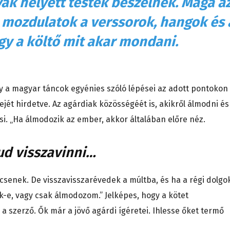
vak helyett testek beszélnek. Maga a
 mozdulatok a verssorok, hangok és 
gy a költő mit akar mondani.
 a magyar táncok egyénies szóló lépései az adott pontokon
jét hirdetve. Az agárdiak közösségéét is, akikről álmodni és
i. „Ha álmodozik az ember, akkor általában előre néz.
ud visszavinni…
incsenek. De visszavisszarévedek a múltba, és ha a régi dolgo
e, vagy csak álmodozom.” Jelképes, hogy a kötet
g a szerző. Ők már a jövő agárdi ígéretei. Ihlesse őket termő