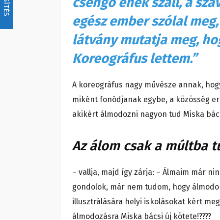
csengő ének száll, a sza
egész ember szólal meg,
látvány mutatja meg, ho
Koreográfus lettem.”
A koreográfus nagy művésze annak, hogy
miként fonódjanak egybe, a közösség ere
akikért álmodozni nagyon tud Miska bács
Az álom csak a múltba t
– vallja, majd így zárja: – Álmaim már n
gondolok, már nem tudom, hogy álmodok-
illusztrálására helyi iskolásokat kért me
álmodozásra Miska bácsi új kötete!????