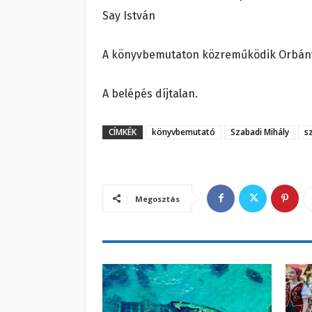
Say István
A könyvbemutaton közreműködik Orbány 
A belépés díjtalan.
CÍMKÉK
könyvbemutató
Szabadi Mihály
s
Megosztás