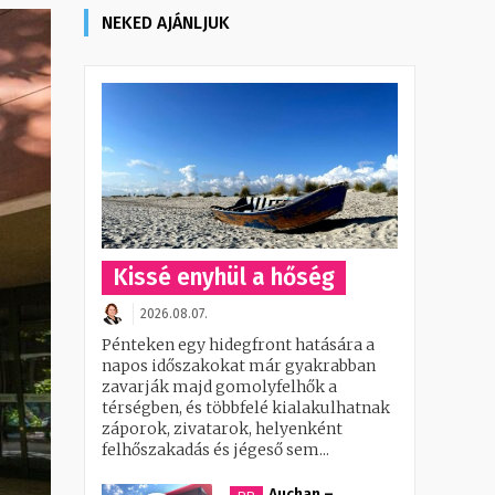
NEKED AJÁNLJUK
Kissé enyhül a hőség
2026.08.07.
Pénteken egy hidegfront hatására a
napos időszakokat már gyakrabban
zavarják majd gomolyfelhők a
térségben, és többfelé kialakulhatnak
záporok, zivatarok, helyenként
felhőszakadás és jégeső sem...
Auchan –