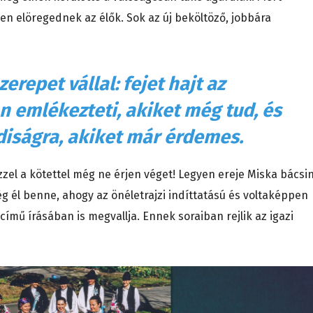
 elöregednek az élők. Sok az új beköltöző, jobbára
erepet vállal: fejet hajt az
án emlékezteti, akiket még tud, és
diságra, akiket már érdemes.
zzel a kötettel még ne érjen véget! Legyen ereje Miska bácsi
ég él benne, ahogy az önéletrajzi indíttatású és voltaképpen
 című írásában is megvallja. Ennek soraiban rejlik az igazi