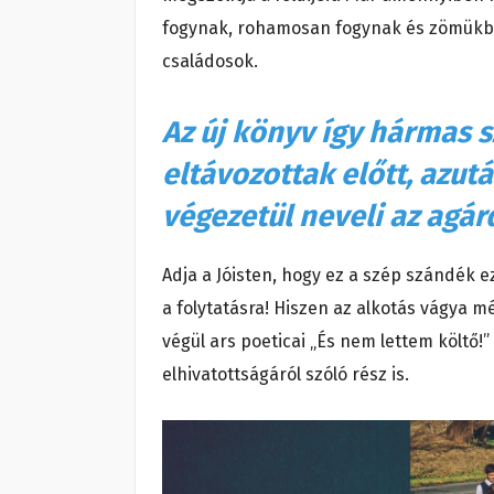
fogynak, rohamosan fogynak és zömükben
családosok.
Az új könyv így hármas sz
eltávozottak előtt, azut
végezetül neveli az agár
Adja a Jóisten, hogy ez a szép szándék e
a folytatásra! Hiszen az alkotás vágya m
végül ars poeticai „És nem lettem költő!”
elhivatottságáról szóló rész is.