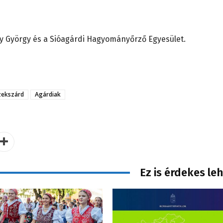
György és a Sióagárdi Hagyományőrző Egyesület.
zekszárd
Agárdiak
Ez is érdekes le