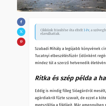
Cikkünk frissítése óta eltelt
1 év
, a szöveg
elavulhattak.
Szabadi Mihály a legújabb könyvének cím
Tucatnyi elbeszélésfüzér (időnként regén
mindez túl a szerző hetvenedik életévén
Ritka és szép példa a h
Eddig is mindig főleg Sióagárdról mesélt
agárdiakról fűzte szavait, de ezzel a kö
megszólítja a földijeit. Már amennyiben