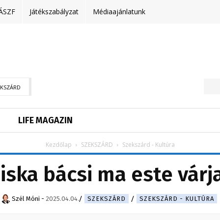
ÁSZF
Játékszabályzat
Médiaajánlatunk
EKSZÁRD
LIFE MAGAZIN
Kezdőlap
SZEKSZÁRD
Szekszárd - Kultúra
iska bácsi ma este vár
Szél Móni
-
2025.04.04.
SZEKSZÁRD
SZEKSZÁRD - KULTÚRA