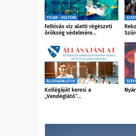
TOLNA - KULTÚRA
SZEK
Felhívás víz alatti régészeti
Reko
örökség védelmére…
Szür
ÁLLÁSAJÁNLATOK
SZEK
Kollégáját keresi a
Nyár
„Vendéglátó”…