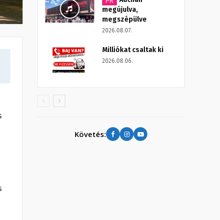
PR
megújulva,
megszépülve
2026.08.07.
Milliókat csaltak ki
2026.08.06.
s
Követés:
s