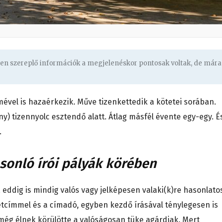
ben szereplő információk a megjelenéskor pontosak voltak, de mára
ével is hazaérkezik. Műve tizenkettedik a kötetei sorában.
y) tizennyolc esztendő alatt. Átlag másfél évente egy-egy. É
.
asonló írói pályák körében
, eddig is mindig valós vagy jelképesen valaki(k)re hasonlato
tetcímmel és a címadó, egyben kezdő írásával ténylegesen is
 még élnek körülötte a valóságosan tüke agárdiak. Mert