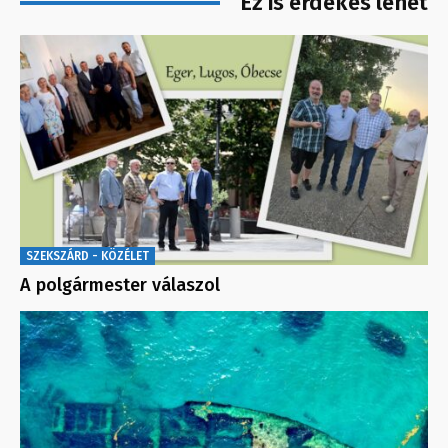
Ez is érdekes lehet
SZEKSZÁRD - KÖZÉLET
A polgármester válaszol