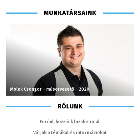
MUNKATÁRSAINK
Molek Csongor – műsorvezető – 2020
J
RÓLUNK
Fordulj hozzánk bizalommal!
Várjuk a témákat és információkat