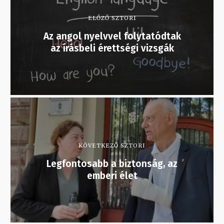
ELŐZŐ SZTORI
Az angol nyelvvel folytatódtak
az írásbeli érettségi vizsgák
KÖVETKEZŐ SZTORI
Legfontosabb a biztonság, az
emberi élet