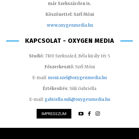
már Szekszárdon is.
Köszönettel: Szél Móni
www.oxygenmedia.hu
KAPCSOLAT - OXYGEN MEDIA
Studió:
7100 Szekszárd, Béla király tér 5.
Főszerkesztő:
Szél Móni
E-mail:
moni.szel@oxygenmedia.hu
Értékesítés:
Süli Gabriella
E-mail:
gabriella.suli@oxygenmedia.hu
IMPRESSZUM