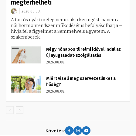
megterhelheti
2026.08.08.
A tartós nyári meleg nemcsak a keringést, hanem a
női hormonrendszer működését is befolyásolhatja –
hívja fel a figyelmet a Semmelweis Egyetem. A
szakemberek...
Négy hónapos türelmi idővel indul az
új nyugtaadat-szolgáltatás
2026.08.08.
Miért viseli meg szervezetünket a
hőség?
2026.08.08.
Követés: