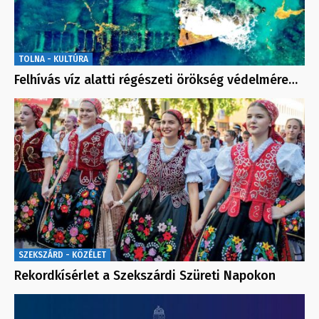
TOLNA - KULTÚRA
Felhívás víz alatti régészeti örökség védelmére…
SZEKSZÁRD - KÖZÉLET
Rekordkísérlet a Szekszárdi Szüreti Napokon