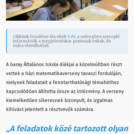
Cikkünk frissítése óta eltelt
2 év
, a szövegben szereplő
információk a megjelenéskor pontosak voltak, de
mára elavulhattak.
A Garay Általános Iskola diákjai a közelmúltban részt
vettek a házi matematikaverseny tavaszi fordulóján,
melynek feladatait a Fenntarthatósági témahéthez
kapcsolódóan állította össze az intézmény. A verseny
kiemelkedően sikeresnek bizonyult, és izgalmas
kihívást jelentett a résztvevők számára.
„A feladatok közé tartozott olyan