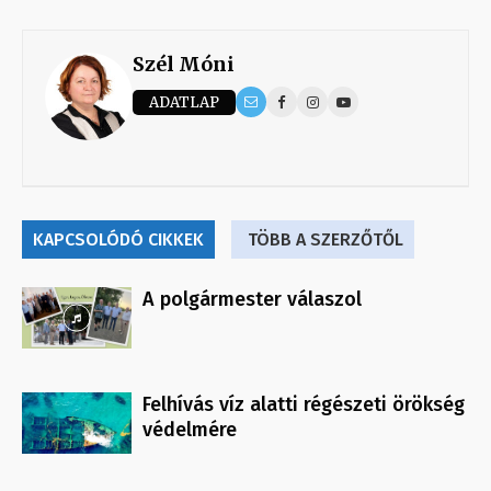
Szél Móni
ADATLAP
KAPCSOLÓDÓ CIKKEK
TÖBB A SZERZŐTŐL
A polgármester válaszol
Felhívás víz alatti régészeti örökség
védelmére