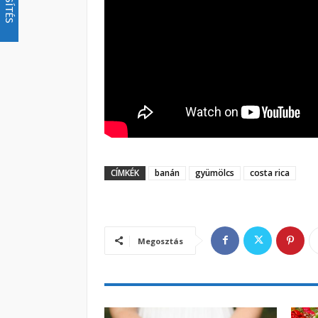
CÍMKÉK
banán
gyümölcs
costa rica
Megosztás