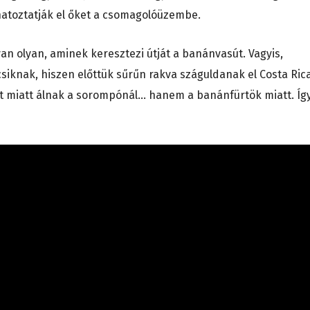
natoztatják el őket a csomagolóüzembe.
van olyan, aminek keresztezi útját a banánvasút. Vagyis,
csiknak, hiszen előttük sűrűn rakva száguldanak el Costa Ric
t miatt álnak a sorompónál… hanem a banánfürtök miatt. Íg