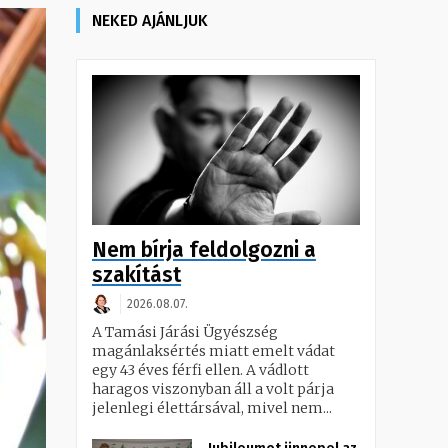
NEKED AJÁNLJUK
Nem bírja feldolgozni a
szakítást
2026.08.07.
A Tamási Járási Ügyészség
magánlaksértés miatt emelt vádat
egy 43 éves férfi ellen. A vádlott
haragos viszonyban áll a volt párja
jelenlegi élettársával, mivel nem...