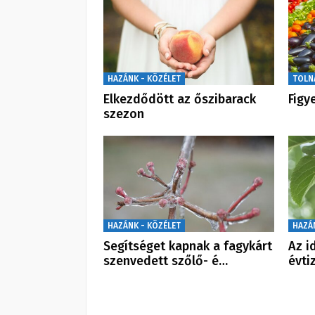
HAZÁNK - KÖZÉLET
TOLN
Elkezdődött az őszibarack
Figy
szezon
HAZÁNK - KÖZÉLET
HAZÁ
Segítséget kapnak a fagykárt
Az i
szenvedett szőlő- é…
évti