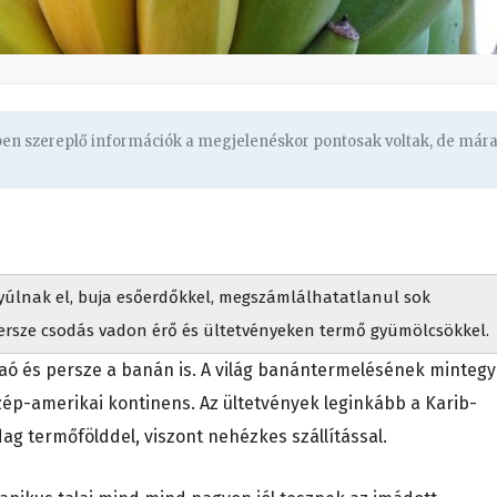
gben szereplő információk a megjelenéskor pontosak voltak, de már
yúlnak el, buja esőerdőkkel, megszámlálhatatlanul sok
persze csodás vadon érő és ültetvényeken termő gyümölcsökkel.
akaó és persze a banán is. A világ banántermelésének mintegy
özép-amerikai kontinens. Az ültetvények leginkább a Karib-
ag termőfölddel, viszont nehézkes szállítással.