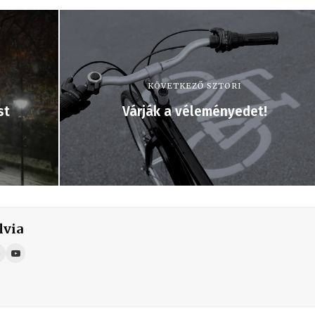
KÖVETKEZŐ SZTORI
st
Várják a véleményedet!
lvia