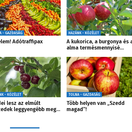
A - GAZDASÁG
HAZÁNK - KÖZÉLET
elem! Adótraffipax
A kukorica, a burgonya és 
alma termésmennyisé…
NK - KÖZÉLET
TOLNA - GAZDASÁG
dei lesz az elmúlt
Több helyen van „Szedd
zedek leggyengébb meg…
magad”!