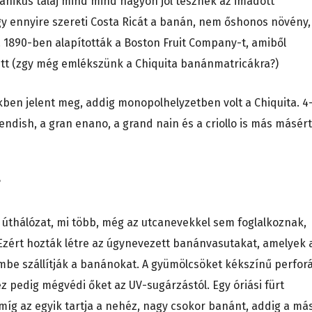
anikus talaj mind mind nagyon jól tesznek az imádott
y ennyire szereti Costa Ricát a banán, nem őshonos növény,
. 1890-ben alapították a Boston Fruit Company-t, amiből
ett (zgy még emlékszünk a Chiquita banánmatricákra?)
kben jelent meg, addig monopolhelyzetben volt a Chiquita. 4
endish, a gran enano, a grand nain és a criollo is más másért
?
tt úthálózat, mi több, még az utcanevekkel sem foglalkoznak,
Ezért hozták létre az úgynevezett banánvasutakat, amelyek 
be szállítják a banánokat. A gyümölcsöket kékszínű perforá
ez pedig mégvédi őket az UV-sugárzástól. Egy óriási fürt
míg az egyik tartja a nehéz, nagy csokor banánt, addig a má