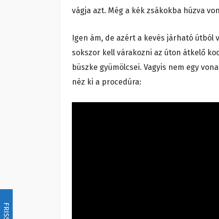
vágja azt. Még a kék zsákokba húzva vo
Igen ám, de azért a kevés járható útból 
sokszor kell várakozni az úton átkelő ko
büszke gyümölcsei. Vagyis nem egy vona
néz ki a procedúra:
FRISSÍTÉS