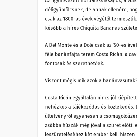
Az úgynevezett hordaléksíkságok, a vulk
déligyümölcsnek, de annak ellenére, hog
csak az 1800-as évek végétől termesztik
később a híres Chiquita Bananas szület
A Del Monte és a Dole csak az ’50-es éve
féle banánfajta terem Costa Ricán: a cav
fontosak és szerethetőek.
Viszont mégis mik azok a banánvasutak
Costa Ricán egyáltalán nincs jól kiépíte
nehézkes a tájékozódás és közlekedés. 
ültetvényről egyenesen a csomagolóüzem
zsákba húzzák még jóval a szüret előtt, 
leszüreteléséhez két ember kell, hiszen 