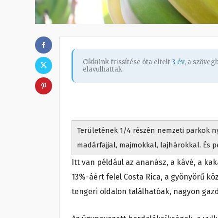
Cikkünk frissítése óta eltelt
3 év
, a szöve
elavulhattak.
Területének 1/4 részén nemzeti parkok n
madárfajjal, majmokkal, lajhárokkal. És 
Itt van például az ananász, a kávé, a k
13%-áért felel Costa Rica, a gyönyörű k
tengeri oldalon találhatóak, nagyon gazd