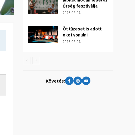
Jubileumot ünnepel az
Őrség fesztiválja
2026.08.07.
Öt tűzeset is adott
okot vonulni
a
2026.08.07.
Követés: