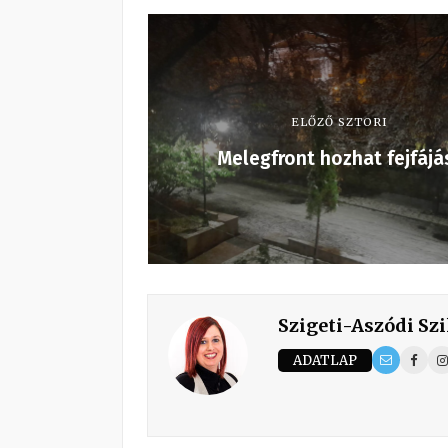
ELŐZŐ SZTORI
Melegfront hozhat fejfájá
Szigeti-Aszódi Szi
ADATLAP