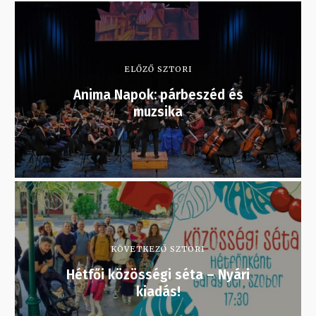
ELŐZŐ SZTORI
Anima Napok: párbeszéd és
muzsika
KÖVETKEZŐ SZTORI
Hétfői közösségi séta – Nyári
kiadás!