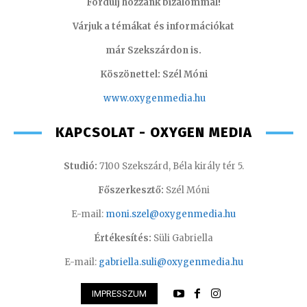
Fordulj hozzánk bizalommal!
Várjuk a témákat és információkat
már Szekszárdon is.
Köszönettel: Szél Móni
www.oxygenmedia.hu
KAPCSOLAT - OXYGEN MEDIA
Studió:
7100 Szekszárd, Béla király tér 5.
Főszerkesztő:
Szél Móni
E-mail:
moni.szel@oxygenmedia.hu
Értékesítés:
Süli Gabriella
E-mail:
gabriella.suli@oxygenmedia.hu
IMPRESSZUM