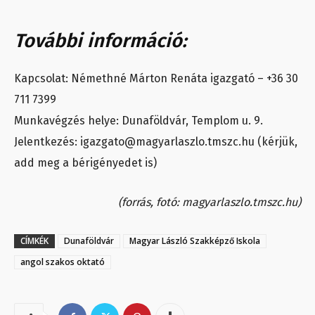
További információ:
Kapcsolat: Némethné Márton Renáta igazgató – +36 30
711 7399
Munkavégzés helye: Dunaföldvár, Templom u. 9.
Jelentkezés: igazgato@magyarlaszlo.tmszc.hu (kérjük,
add meg a bérigényedet is)
(forrás, fotó: magyarlaszlo.tmszc.hu)
CÍMKÉK
Dunaföldvár
Magyar László Szakképző Iskola
angol szakos oktató