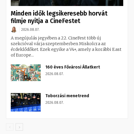
Minden idők legsikeresebb horvát
filmje nyitja a CineFestet
2026.08.07.
A megújulás jegyében a 22. CineFest több új
szekcióval várja szeptemberben Miskolcra az
érdeklődőket. Ezek egyike a V4+, amely a korábbi East
of Europe...
160 éves Fővárosi Állatkert
2026.08.07.
Toborzási menetrend
2026.08.07.