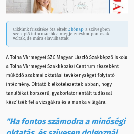
Cikkünk frissítése óta eltelt
2 hónap
, a szövegben
szereplő információk a megjelenéskor pontosak
voltak, de mára elavulhattak.
A Tolna Vármegyei SZC Magyar László Szakképző Iskola
a Tolna Vármegyei Szakképzési Centrum részeként
működő szakmai oktatási tevékenységet folytató
intézmény. Oktatóik elkötelezettek abban, hogy
tanulóikat korszerű, gyakorlatorientált tudással
készítsék fel a vizsgákra és a munka világára.
"Ha fontos számodra a minőségi
oktatás, és szívesen dolgoznál