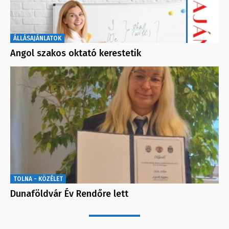
ÁLLÁSAJÁNLATOK
Angol szakos oktató kerestetik
TOLNA - KÖZÉLET
Dunaföldvár Év Rendőre lett