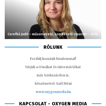
Csrefkó Judit – műsorvezető, szerkesztő-riporter – 2015
K
RÓLUNK
Fordulj hozzánk bizalommal!
Várjuk a témákat és információkat
már Szekszárdon is.
Köszönettel: Szél Móni
www.oxygenmedia.hu
KAPCSOLAT - OXYGEN MEDIA