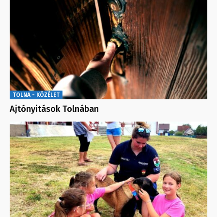
TOLNA - KÖZÉLET
Ajtónyitások Tolnában