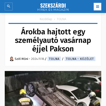
Kezdőlap
TOLNA
Árokba hajtott egy
személyautó vasárnap
éjjel Pakson
Szél Móni
-
2024.11.18.
TOLNA
TOLNA - KÖZÉLET