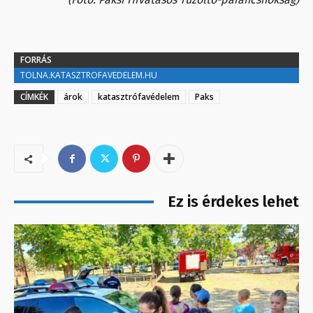
FORRÁS
TOLNA.KATASZTROFAVEDELEM.HU
CÍMKÉK
árok
katasztrófavédelem
Paks
Ez is érdekes lehet