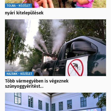
TOLNA - KÖZÉLET
nyári kitelepülések
HAZÁNK - KÖZÉLET
Több vármegyében is végeznek
szúnyoggyérítést…