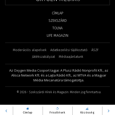
CÍMLAP
SZEKSZÁRD
TOLNA
LIFE MAGAZIN
Moderációs alapelvek
Adatkezelési tájékoztató
ÁSZF
Játékszabályzat
Médiaajánlatunk
Az Oxygen Media Csoport tagjai: A Plusz Rádió Nonprofit Kft., az
Alisca Network Kft. és a Lajta Rádió Kft., az MTVA és a Magyar
Média Mecanatúra támogatottja.
©
2026
- Szekszárdi Hírek és Magazin. Minden jog fenntartva.
Címlap
Frissítések
Közösség