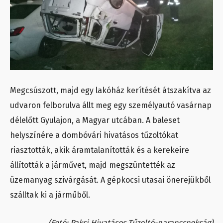
Megcsúszott, majd egy lakóház kerítését átszakítva az
udvaron felborulva állt meg egy személyautó vasárnap
délelőtt Gyulajon, a Magyar utcában. A baleset
helyszínére a dombóvári hivatásos tűzoltókat
riasztották, akik áramtalanították és a kerekeire
állították a járművet, majd megszüntették az
üzemanyag szivárgását. A gépkocsi utasai önerejükből
szálltak ki a járműből.
(Fotó: Paksi Hivatásos Tűzoltó-parancsnokság)