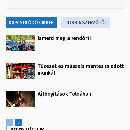
KAPCSOLÓDÓ CIKKEK
TÖBB A SZERZŐTŐL
Ismerd meg a rendőrt!
Tűzeset és műszaki mentés is adott
munkát
Ajtónyitások Tolnában
NEKED AJÁNLJUK