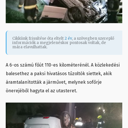
Cikkünk frissítése óta eltelt
2 év
, a szövegben szereplő
információk a megjelenéskor pontosak voltak, de
mára elavulhattak.
A 6-os számú főút 110-es kilométerénél. A közlekedési
balesethez a paksi hivatásos tűzoltók siettek, akik
áramtalanították a járművet, melynek sofőrje
önerejéből hagyta el az utasteret.