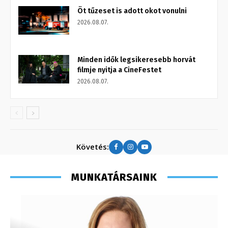
Öt tűzeset is adott okot vonulni
2026.08.07.
Minden idők legsikeresebb horvát
filmje nyitja a CineFestet
2026.08.07.
Követés:
MUNKATÁRSAINK