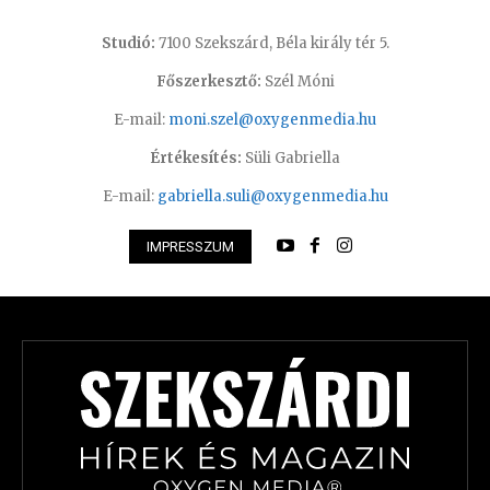
Studió:
7100 Szekszárd, Béla király tér 5.
Főszerkesztő:
Szél Móni
E-mail:
moni.szel@oxygenmedia.hu
Értékesítés:
Süli Gabriella
E-mail:
gabriella.suli@oxygenmedia.hu
IMPRESSZUM