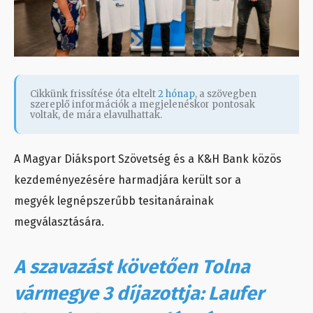
Cikkünk frissítése óta eltelt
2 hónap
, a szövegben
szereplő információk a megjelenéskor pontosak
voltak, de mára elavulhattak.
A Magyar Diáksport Szövetség és a K&H Bank közös
kezdeményezésére harmadjára került sor a
megyék legnépszerűbb tesitanárainak
megválasztására.
A szavazást követően Tolna
vármegye 3 díjazottja: Laufer