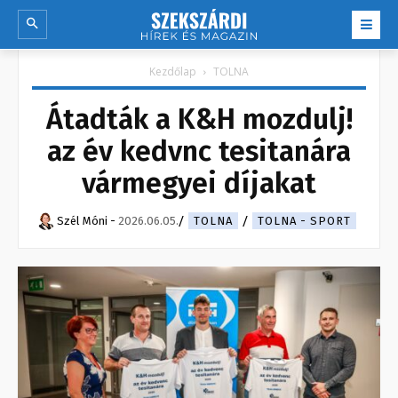
Kezdőlap
TOLNA
Átadták a K&H mozdulj!
az év kedvnc tesitanára
vármegyei díjakat
Szél Móni
-
2026.06.05.
TOLNA
TOLNA - SPORT