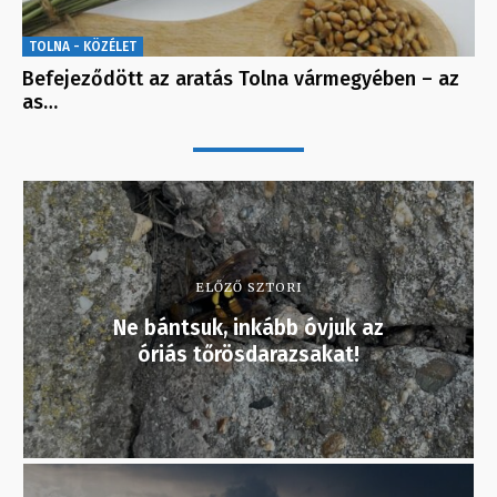
TOLNA - KÖZÉLET
Befejeződött az aratás Tolna vármegyében – az
as…
ELŐZŐ SZTORI
Ne bántsuk, inkább óvjuk az
óriás tőrösdarazsakat!