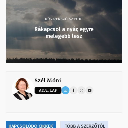
KÖVETKEZŐ SZTORI
Rákapcsol a nyár, egyre
melegebb lesz
Szél Móni
ADATLAP
KAPCSOLÓDÓ CIKKEK
TÖBB A SZERZŐTŐL