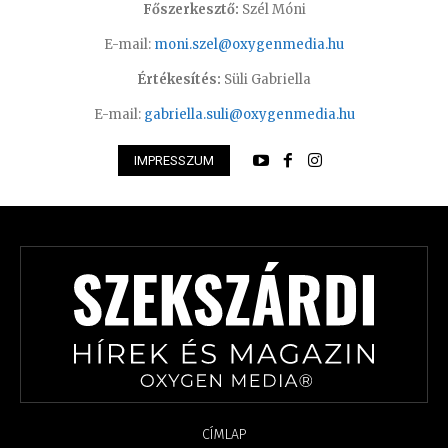
Főszerkesztő:
Szél Móni
E-mail:
moni.szel@oxygenmedia.hu
Értékesítés:
Süli Gabriella
E-mail:
gabriella.suli@oxygenmedia.hu
IMPRESSZUM
CÍMLAP