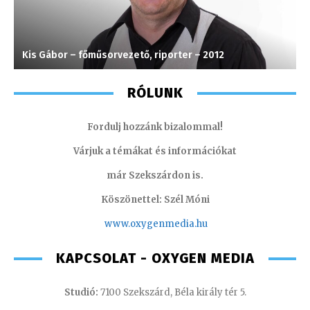
Kis Gábor – főműsorvezető, riporter – 2012
K
RÓLUNK
Fordulj hozzánk bizalommal!
Várjuk a témákat és információkat
már Szekszárdon is.
Köszönettel: Szél Móni
www.oxygenmedia.hu
KAPCSOLAT - OXYGEN MEDIA
Studió:
7100 Szekszárd, Béla király tér 5.