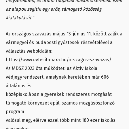
helyzetekben, és örülni tudjanak mások sikerének. Ezek
az alapok segítik egy erős, támogató közösség
kialakulását.”
Az országos szavazás május 13-június 11. között zajlik a
vármegyei és budapesti győztesek részvételével a
választás weboldalán:
https://www.evtesitanara.hu/orszagos-szavazas/.
Az MDSZ 2023 óta működteti az Aktív Iskola
védjegyrendszert, amelynek keretében már 606
általános és
középiskolában a gyerekek rendszeres mozgását
támogató környezet épül, számos mozgásösztönző
program
valósul meg, elérve ezzel több mint 180 ezer iskolás
gyermeket.