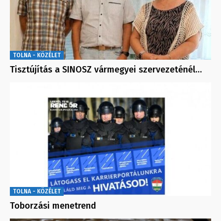
TOLNA - KÖZÉLET
Tisztújítás a SINOSZ vármegyei szervezeténél…
TOLNA - KÖZÉLET
Toborzási menetrend