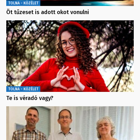
TOLNA - KÖZÉLET
Öt tűzeset is adott okot vonulni
TOLNA - KÖZÉLET
Te is véradó vagy?