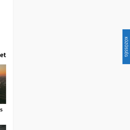
KÖZÖSSÉG
het
us