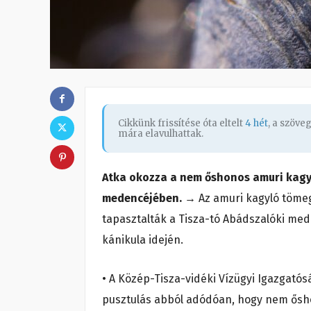
Cikkünk frissítése óta eltelt
4 hét
, a szöve
mára elavulhattak.
Atka okozza a nem őshonos amuri kagy
medencéjében.
→ Az amuri kagyló tömege
tapasztalták a Tisza-tó Abádszalóki med
kánikula idején.
• A Közép-Tisza-vidéki Vízügyi Igazgatósá
pusztulás abból adódóan, hogy nem ősho