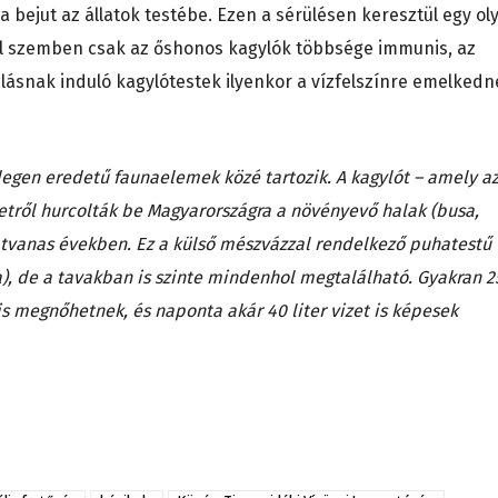
a bejut az állatok testébe. Ezen a sérülésen keresztül egy ol
lyel szemben csak az őshonos kagylók többsége immunis, az
lásnak induló kagylótestek ilyenkor a vízfelszínre emelkedn
idegen eredetű faunaelemek közé tartozik. A kagylót – amely a
letről hurcolták be Magyarországra a növényevő halak (busa,
atvanas években. Ez a külső mészvázzal rendelkező puhatestű
a), de a tavakban is szinte mindenhol megtalálható. Gyakran 2
 megnőhetnek, és naponta akár 40 liter vizet is képesek