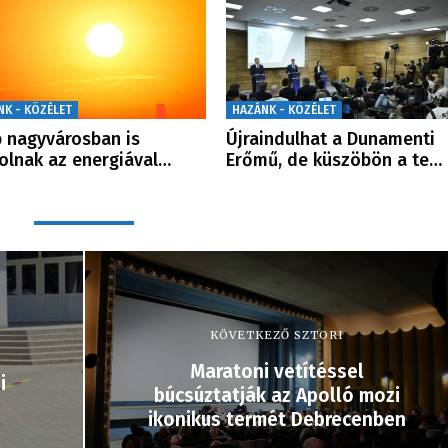
NK - KÖZÉLET
HAZÁNK - KÖZÉLET
 nagyvárosban is
Újraindulhat a Dunamenti
olnak az energiával…
Erőmű, de küszöbön a te…
KÖVETKEZŐ SZTORI
Maratoni vetítéssel
i
búcsúztatják az Apolló mozi
ikonikus termét Debrecenben