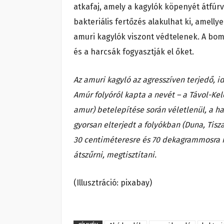
atkafaj, amely a kagylók köpenyét átfúrv
bakteriális fertőzés alakulhat ki, amel
amuri kagylók viszont védtelenek. A bom
és a harcsák fogyasztják el őket.
Az amuri kagyló az agresszíven terjedő, 
Amúr folyóról kapta a nevét – a Távol-Ke
amur) betelepítése során véletlenül, a h
gyorsan elterjedt a folyókban (Duna, Tisz
30 centiméteresre és 70 dekagrammosra is
átszűrni, megtisztítani.
(Illusztráció: pixabay)