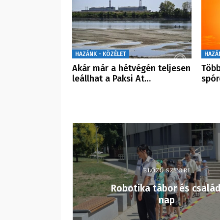
HAZÁNK - KÖZÉLET
HAZÁ
Akár már a hétvégén teljesen
Több
leállhat a Paksi At…
spór
ELŐZŐ SZTORI
Robotika tábor és család
nap