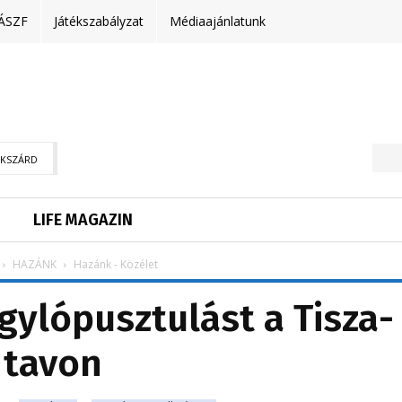
ÁSZF
Játékszabályzat
Médiaajánlatunk
EKSZÁRD
LIFE MAGAZIN
HAZÁNK
Hazánk - Közélet
gylópusztulást a Tisza-
tavon