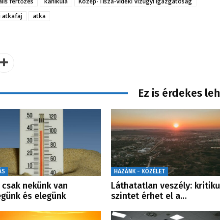
ális fertőzés
kánikula
Közép-Tisza-vidéki Vízügyi Igazgatóság
i atkafaj
atka
Ez is érdekes le
ÁS
HAZÁNK - KÖZÉLET
csak nekünk van
Láthatatlan veszély: kritik
günk és elegünk
szintet érhet el a…