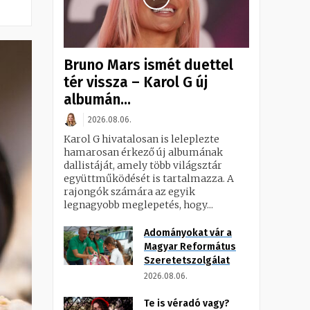
Bruno Mars ismét duettel
tér vissza – Karol G új
albumán...
2026.08.06.
Karol G hivatalosan is leleplezte
hamarosan érkező új albumának
dallistáját, amely több világsztár
együttműködését is tartalmazza. A
rajongók számára az egyik
legnagyobb meglepetés, hogy...
Adományokat vár a
Magyar Református
Szeretetszolgálat
2026.08.06.
Te is véradó vagy?