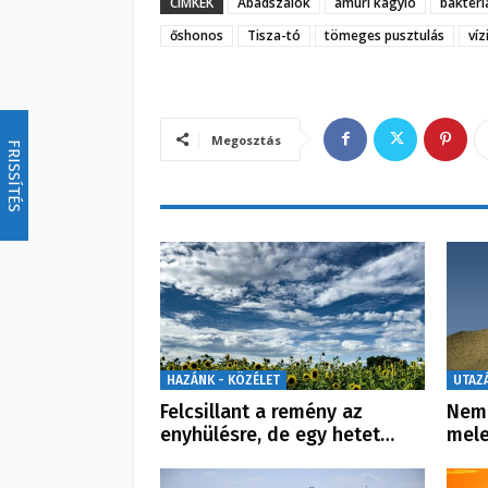
CÍMKÉK
Abádszalók
amuri kagyló
bakteri
őshonos
Tisza-tó
tömeges pusztulás
víz
Megosztás
FRISSÍTÉS
HAZÁNK - KÖZÉLET
UTAZ
Felcsillant a remény az
Nem 
enyhülésre, de egy hetet…
mele