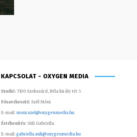
s
KAPCSOLAT - OXYGEN MEDIA
Studió:
7100 Szekszárd, Béla király tér 5.
Főszerkesztő:
Szél Móni
E-mail:
moni.szel@oxygenmedia.hu
Értékesítés:
Süli Gabriella
E-mail:
gabriella.suli@oxygenmedia.hu