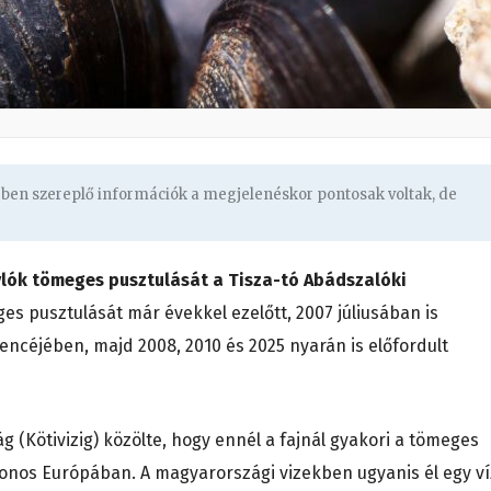
gben szereplő információk a megjelenéskor pontosak voltak, de
lók tömeges pusztulását a Tisza-tó Abádszalóki
s pusztulását már évekkel ezelőtt, 2007 júliusában is
encéjében, majd 2008, 2010 és 2025 nyarán is előfordult
g (Kötivizig) közölte, hogy ennél a fajnál gyakori a tömeges
nos Európában. A magyarországi vizekben ugyanis él egy ví