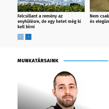
Felcsillant a remény az
Nem csak
enyhülésre, de egy hetet még ki
és elegü
kell bírni
MUNKATÁRSAINK