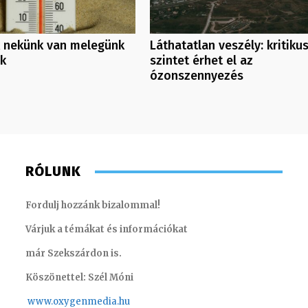
 nekünk van melegünk
Láthatatlan veszély: kritiku
nk
szintet érhet el az
ózonszennyezés
RÓLUNK
Fordulj hozzánk bizalommal!
Várjuk a témákat és információkat
már Szekszárdon is.
Köszönettel: Szél Móni
www.oxygenmedia.hu