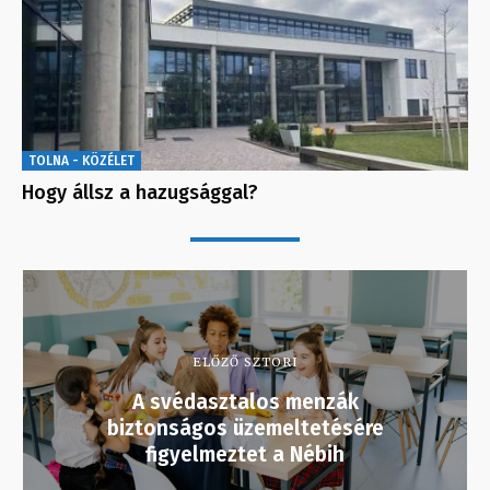
TOLNA - KÖZÉLET
Hogy állsz a hazugsággal?
ELŐZŐ SZTORI
A svédasztalos menzák
biztonságos üzemeltetésére
figyelmeztet a Nébih