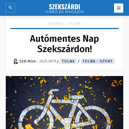
Kezdőlap
TOLNA
Autómentes Nap
Szekszárdon!
Szél Móni
-
2025.09.11.
TOLNA
TOLNA - SPORT