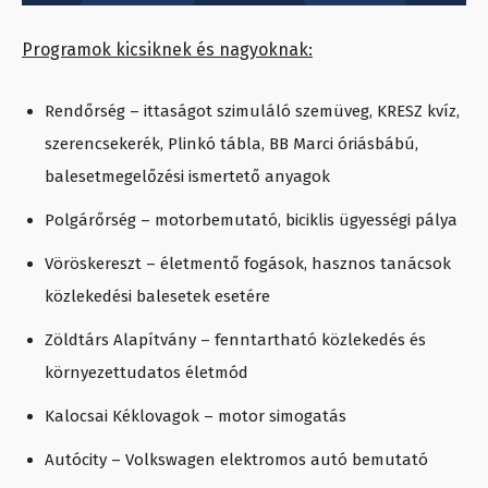
Programok kicsiknek és nagyoknak:
Rendőrség – ittaságot szimuláló szemüveg, KRESZ kvíz,
szerencsekerék, Plinkó tábla, BB Marci óriásbábú,
balesetmegelőzési ismertető anyagok
Polgárőrség – motorbemutató, biciklis ügyességi pálya
Vöröskereszt – életmentő fogások, hasznos tanácsok
közlekedési balesetek esetére
Zöldtárs Alapítvány – fenntartható közlekedés és
környezettudatos életmód
Kalocsai Kéklovagok – motor simogatás
Autócity – Volkswagen elektromos autó bemutató