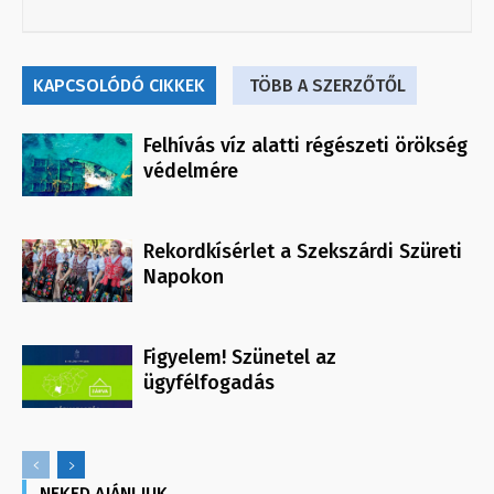
KAPCSOLÓDÓ CIKKEK
TÖBB A SZERZŐTŐL
Felhívás víz alatti régészeti örökség
védelmére
Rekordkísérlet a Szekszárdi Szüreti
Napokon
Figyelem! Szünetel az
ügyfélfogadás
NEKED AJÁNLJUK