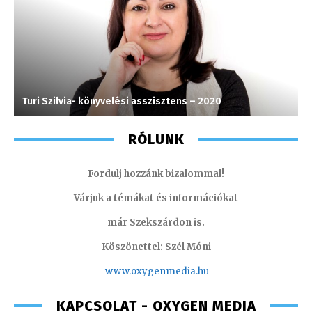
Turi Szilvia- könyvelési asszisztens – 2020
L
RÓLUNK
Fordulj hozzánk bizalommal!
Várjuk a témákat és információkat
már Szekszárdon is.
Köszönettel: Szél Móni
www.oxygenmedia.hu
KAPCSOLAT - OXYGEN MEDIA