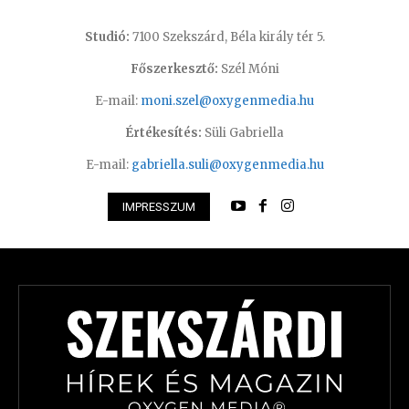
Studió:
7100 Szekszárd, Béla király tér 5.
Főszerkesztő:
Szél Móni
E-mail:
moni.szel@oxygenmedia.hu
Értékesítés:
Süli Gabriella
E-mail:
gabriella.suli@oxygenmedia.hu
IMPRESSZUM