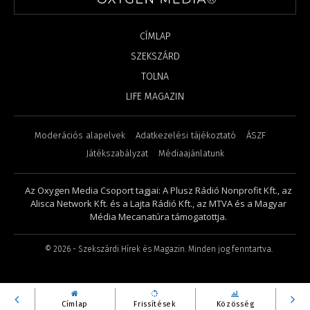
CÍMLAP
SZEKSZÁRD
TOLNA
LIFE MAGAZIN
Moderációs alapelvek
Adatkezelési tájékoztató
ÁSZF
Játékszabályzat
Médiaajánlatunk
Az Oxygen Media Csoport tagjai: A Plusz Rádió Nonprofit Kft., az
Alisca Network Kft. és a Lajta Rádió Kft., az MTVA és a Magyar
Média Mecanatúra támogatottja.
©
2026
- Szekszárdi Hírek és Magazin. Minden jog fenntartva.
Címlap
Frissítések
Közösség