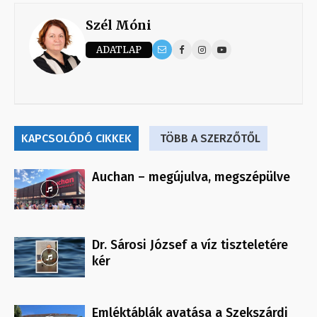
Szél Móni
ADATLAP
KAPCSOLÓDÓ CIKKEK
TÖBB A SZERZŐTŐL
Auchan – megújulva, megszépülve
Dr. Sárosi József a víz tiszteletére
kér
Emléktáblák avatása a Szekszárdi