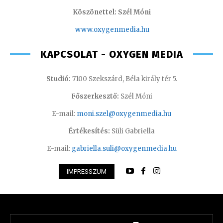
Köszönettel: Szél Móni
www.oxygenmedia.hu
KAPCSOLAT - OXYGEN MEDIA
Studió:
7100 Szekszárd, Béla király tér 5.
Főszerkesztő:
Szél Móni
E-mail:
moni.szel@oxygenmedia.hu
Értékesítés:
Süli Gabriella
E-mail:
gabriella.suli@oxygenmedia.hu
IMPRESSZUM