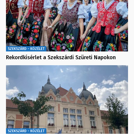
SZEKSZÁRD - KÖZÉLET
Rekordkísérlet a Szekszárdi Szüreti Napokon
SZEKSZÁRD - KÖZÉLET