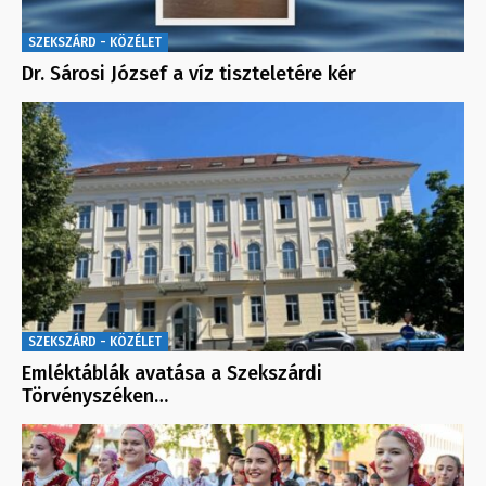
SZEKSZÁRD - KÖZÉLET
Dr. Sárosi József a víz tiszteletére kér
SZEKSZÁRD - KÖZÉLET
Emléktáblák avatása a Szekszárdi
Törvényszéken…