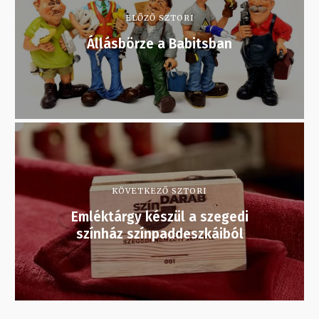
ELŐZŐ SZTORI
Állásbörze a Babitsban
KÖVETKEZŐ SZTORI
Emléktárgy készül a szegedi
színház színpaddeszkáiból