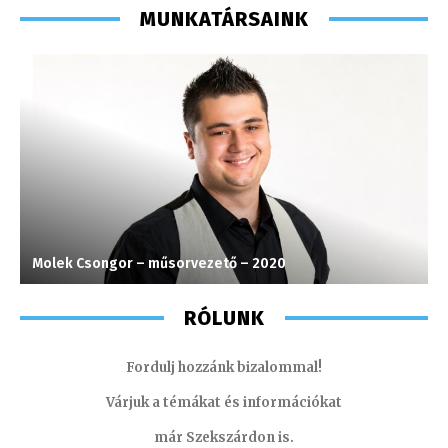
MUNKATÁRSAINK
Molek Csongor – műsorvezető – 2020
T
RÓLUNK
Fordulj hozzánk bizalommal!
Várjuk a témákat és információkat
már Szekszárdon is.