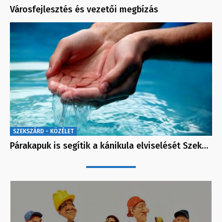
Városfejlesztés és vezetői megbízás
SZEKSZÁRD - KÖZÉLET
Párakapuk is segítik a kánikula elviselését Szek…