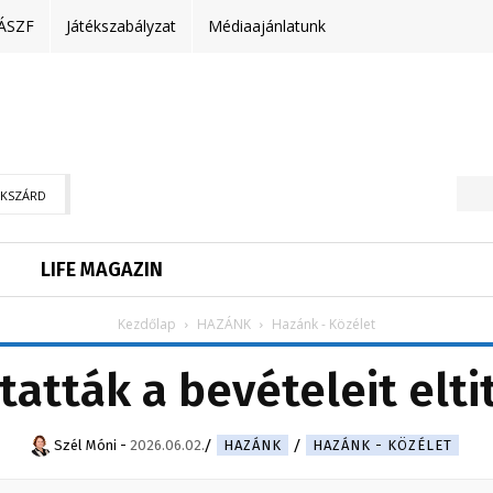
ÁSZF
Játékszabályzat
Médiaajánlatunk
EKSZÁRD
LIFE MAGAZIN
Kezdőlap
HAZÁNK
Hazánk - Közélet
atták a bevételeit elti
Szél Móni
-
2026.06.02.
HAZÁNK
HAZÁNK - KÖZÉLET