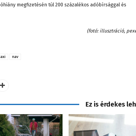
adóhiány megfizetésén túl 200 százalékos adóbírsággal és
(fotó: illusztráció, pex
taxi
nav
Ez is érdekes le