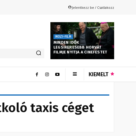
Jelentkezz be / Csatlakozz
MOZI-FILM
MINDEN IDŐK
LEGSIKERESEBB HORVÁT
FILMJE NYITJA A CINEFESTET
KIEMELT
tkoló taxis céget