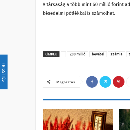
A társaság a több mint 60 millió forint 
késedelmi pótlékkal is számolhat.
CÍMKÉK
200 millió
bevétel
számla
FRISSÍTÉS
Megosztás