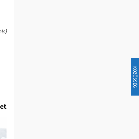
els)
KÖZÖSSÉG
het