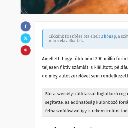
Cikkünk frissítése óta eltelt
2 hónap
, a sz
mára elavulhattak.
Amellett, hogy több mint 200 millió forintn
teljesen fiktív számlát is kiállított; pé
de még autószerelővel sem rendelkeze
Bár a személyszállítással foglalkozó cég 
segítette, az adóhatóság különböző forr
felhasználásával így is rekonstruálni tud