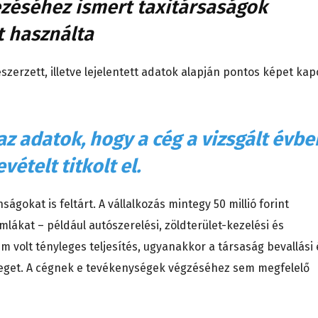
ezéséhez ismert taxitársaságok
t használta
szerzett, illetve lejelentett adatok alapján pontos képet kap
z adatok, hogy a cég a vizsgált évbe
vételt titkolt el.
ágokat is feltárt. A vállalkozás mintegy 50 millió forint
ámlákat – például autószerelési, zöldterület-kezelési és
 volt tényleges teljesítés, ugyanakkor a társaság bevallási 
eleget. A cégnek e tevékenységek végzéséhez sem megfelelő