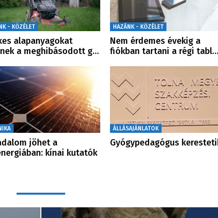
NK - KÖZÉLET
HAZÁNK - KÖZÉLET
kes alapanyagokat
Nem érdemes évekig a
enek a meghibásodott g…
fiókban tartani a régi tabl
NIKA
ÁLLÁSAJÁNLATOK
adalom jöhet a
Gyógypedagógus keresteti
nergiában: kínai kutatók