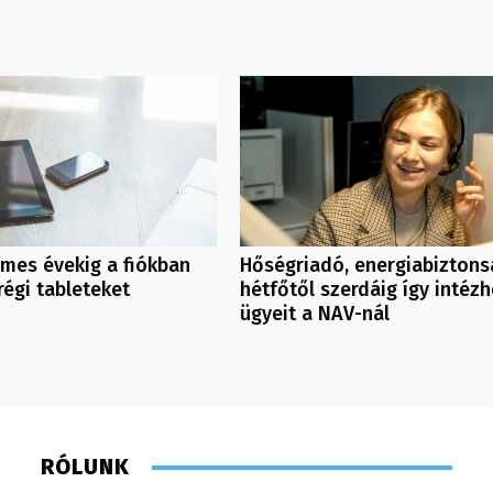
mes évekig a fiókban
Hőségriadó, energiabiztons
régi tableteket
hétfőtől szerdáig így intézh
ügyeit a NAV-nál
RÓLUNK