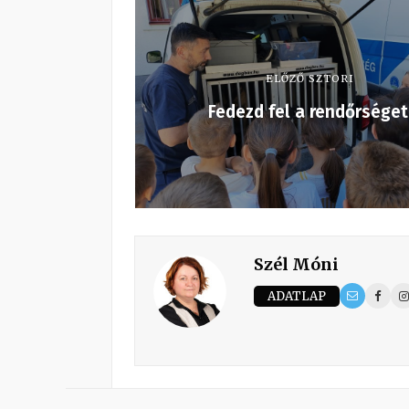
ELŐZŐ SZTORI
Fedezd fel a rendőrséget
Szél Móni
ADATLAP