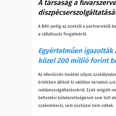
A társaság a fuvarszerv
diszpécserszolgáltatásá
A NAV pedig az ezektől a partnerektől be
a vállalkozás forgalmáról.
Egyértelműen igazolták a
közel 200 millió forint be
Az ellenőrzés további súlyos szabálytalans
értékben állított ki valótlan tartalmú sz
reklámszolgáltatásokról. Ezek mögött nem
befizetési kötelezettségének sem tett 
szakemberei, sem eszközei nem voltak.