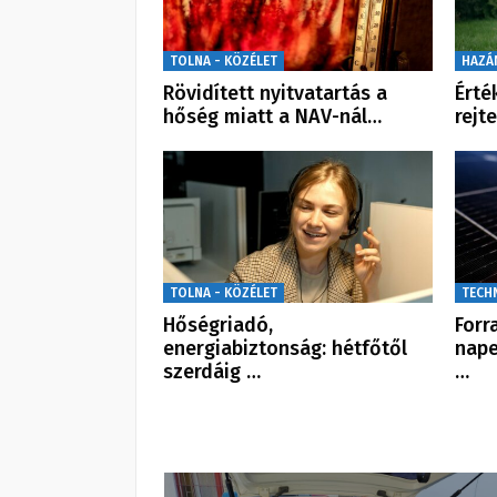
TOLNA - KÖZÉLET
HAZÁ
Rövidített nyitvatartás a
Érté
hőség miatt a NAV-nál…
rejt
TOLNA - KÖZÉLET
TECH
Hőségriadó,
Forr
energiabiztonság: hétfőtől
nape
szerdáig …
…