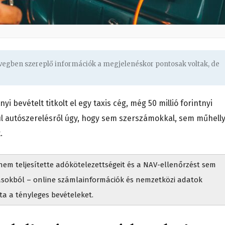
övegben szereplő információk a megjelenéskor pontosak voltak, de
yi bevételt titkolt el egy taxis cég, még 50 millió forintnyi
ldául autószerelésről úgy, hogy sem szerszámokkal, sem műhelly
tt.
nem teljesítette adókötelezettségeit és a NAV-ellenőrzést sem
ásokból – online számlainformációk és nemzetközi adatok
ta a tényleges bevételeket.