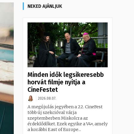
NEKED AJÁNLJUK
Minden idők legsikeresebb
horvát filmje nyitja a
CineFestet
2026.08.07.
A megújulás jegyében a 22. CineFest
több új szekcióval várja
szeptemberben Miskolcra az
érdeklődőket. Ezek egyike a V4+, amely
a korábbi East of Europe...