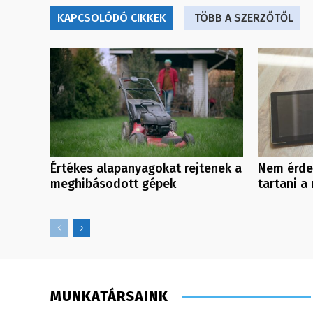
KAPCSOLÓDÓ CIKKEK
TÖBB A SZERZŐTŐL
Értékes alapanyagokat rejtenek a
Nem érde
meghibásodott gépek
tartani a 
MUNKATÁRSAINK