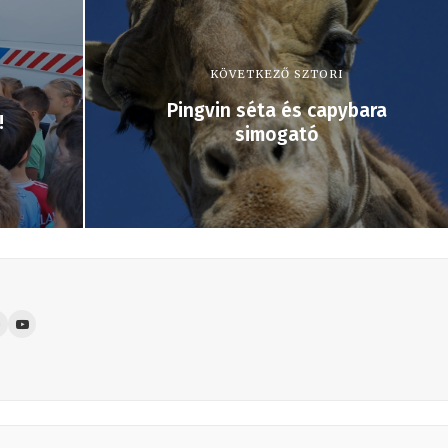
KÖVETKEZŐ SZTORI
Pingvin séta és capybara
!
simogató