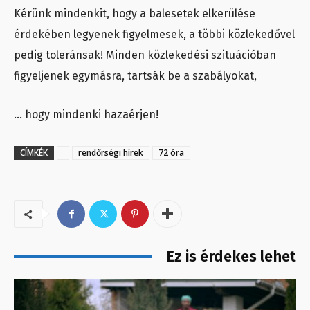
Kérünk mindenkit, hogy a balesetek elkerülése
érdekében legyenek figyelmesek, a többi közlekedővel
pedig toleránsak! Minden közlekedési szituációban
figyeljenek egymásra, tartsák be a szabályokat,
… hogy mindenki hazaérjen!
CÍMKÉK
rendőrségi hírek
72 óra
Ez is érdekes lehet