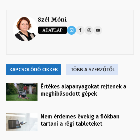
Szél Móni
ADATLAP
KAPCSOLÓDÓ CIKKEK
TÖBB A SZERZŐTŐL
Értékes alapanyagokat rejtenek a
meghibásodott gépek
Nem érdemes évekig a fiókban
tartani a régi tableteket