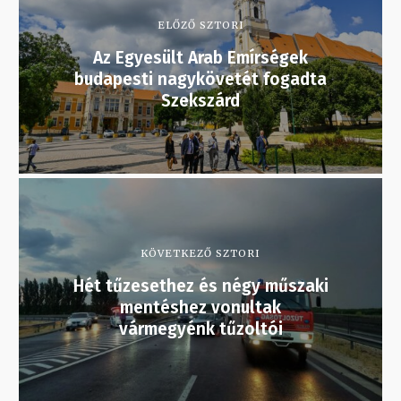
ELŐZŐ SZTORI
Az Egyesült Arab Emírségek
budapesti nagykövetét fogadta
Szekszárd
KÖVETKEZŐ SZTORI
Hét tűzesethez és négy műszaki
mentéshez vonultak
vármegyénk tűzoltói