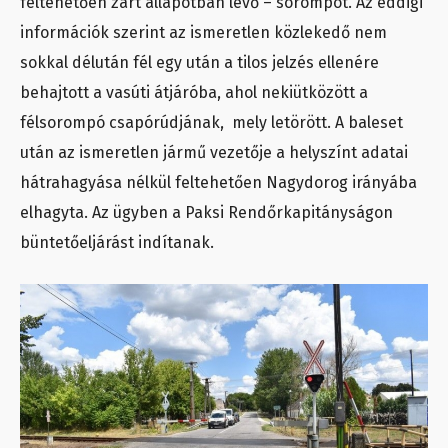
feltehetően zárt állapotban levő – sorompót. Az eddigi
információk szerint az ismeretlen közlekedő nem
sokkal délután fél egy után a tilos jelzés ellenére
behajtott a vasúti átjáróba, ahol nekiütközött a
félsorompó csapórúdjának, mely letörött. A baleset
után az ismeretlen jármű vezetője a helyszínt adatai
hátrahagyása nélkül feltehetően Nagydorog irányába
elhagyta. Az ügyben a Paksi Rendőrkapitányságon
büntetőeljárást indítanak.