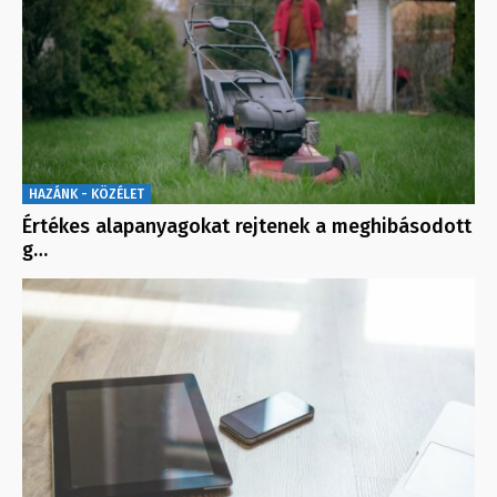
HAZÁNK - KÖZÉLET
Értékes alapanyagokat rejtenek a meghibásodott
g…