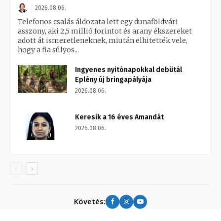
2026.08.06.
Telefonos csalás áldozata lett egy dunaföldvári
asszony, aki 2,5 millió forintot és arany ékszereket
adott át ismeretleneknek, miután elhitették vele,
hogy a fia súlyos...
Ingyenes nyitónapokkal debütál
Eplény új bringapályája
2026.08.06.
Keresik a 16 éves Amandát
2026.08.06.
Követés: