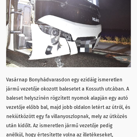
Vasárnap Bonyhádvarasdon egy ezidáig ismeretlen
jármű vezetője okozott balesetet a Kossuth utcában. A
baleset helyszínén rögzített nyomok alapján egy autó
vezetője előbb bal, majd jobb oldalon letért az útról, és
nekiütközött egy fa villanyoszlopnak, mely az ütközés
után kidőlt. Az ismeretlen jármű vezetője pedig
anélkül, hogy értesítette volna az illetékeseket,