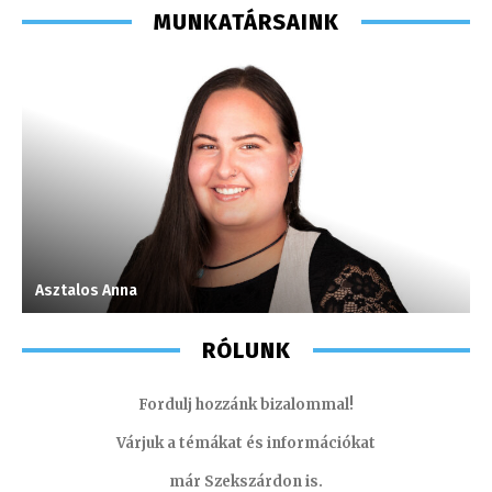
MUNKATÁRSAINK
Asztalos Anna
I
RÓLUNK
Fordulj hozzánk bizalommal!
Várjuk a témákat és információkat
már Szekszárdon is.