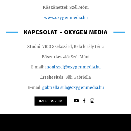
Köszönettel: Szél Móni
www.oxygenmedia.hu
KAPCSOLAT - OXYGEN MEDIA
Studió:
7100 Szekszárd, Béla király tér 5.
Főszerkesztő:
Szél Móni
E-mail:
moni.szel@oxygenmedia.hu
Értékesítés:
Süli Gabriella
E-mail:
gabriella.suli@oxygenmedia.hu
IMPRESSZUM