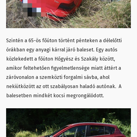
Szintén a 65-ös főúton történt pénteken a délelőtti
órákban egy anyagi kárral járó baleset. Egy autós
közlekedett a főúton Hőgyész és Szakály között,
amikor feltehetően figyelmetlensége miatt áttért a
záróvonalon a szemközti forgalmi sávba, ahol
nekiütközött az ott szabályosan haladó autónak. A
balesetben mindkét kocsi megrongálódott.