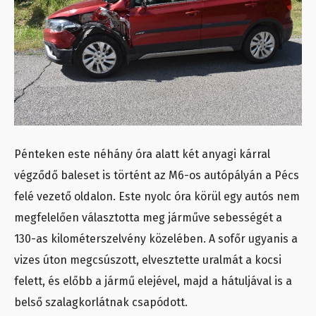
Pénteken este néhány óra alatt két anyagi kárral
végződő baleset is történt az M6-os autópályán a Pécs
felé vezető oldalon. Este nyolc óra körül egy autós nem
megfelelően választotta meg járműve sebességét a
130-as kilométerszelvény közelében. A sofőr ugyanis a
vizes úton megcsúszott, elvesztette uralmát a kocsi
felett, és előbb a jármű elejével, majd a hátuljával is a
belső szalagkorlátnak csapódott.