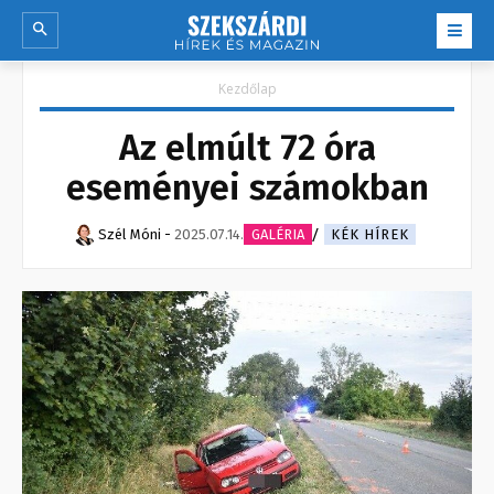
Kezdőlap
Az elmúlt 72 óra
eseményei számokban
Szél Móni
-
2025.07.14.
GALÉRIA
KÉK HÍREK