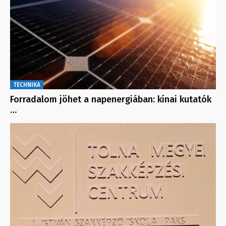
TECHNIKA
Forradalom jöhet a napenergiában: kínai kutatók
…