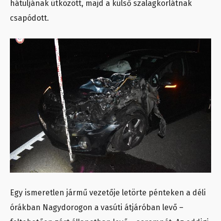
hátuljának ütközött, majd a külső szalagkorlátnak
csapódott.
Egy ismeretlen jármű vezetője letörte pénteken a déli
órákban Nagydorogon a vasúti átjáróban levő –