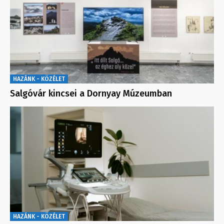
HAZÁNK - KÖZÉLET
Salgóvár kincsei a Dornyay Múzeumban
HAZÁNK - KÖZÉLET