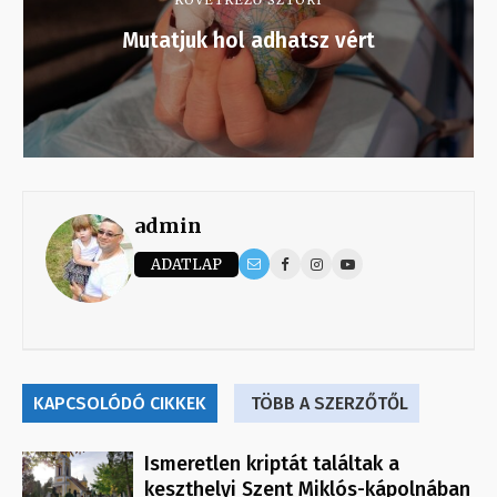
KÖVETKEZŐ SZTORI
Mutatjuk hol adhatsz vért
admin
ADATLAP
KAPCSOLÓDÓ CIKKEK
TÖBB A SZERZŐTŐL
Ismeretlen kriptát találtak a
keszthelyi Szent Miklós-kápolnában