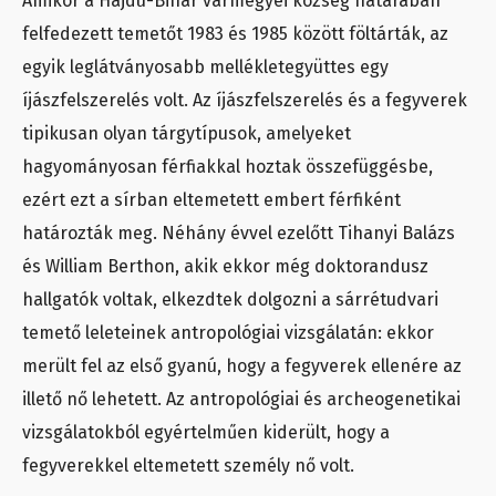
Amikor a Hajdú-Bihar vármegyei község határában
felfedezett temetőt 1983 és 1985 között föltárták, az
egyik leglátványosabb mellékletegyüttes egy
íjászfelszerelés volt. Az íjászfelszerelés és a fegyverek
tipikusan olyan tárgytípusok, amelyeket
hagyományosan férfiakkal hoztak összefüggésbe,
ezért ezt a sírban eltemetett embert férfiként
határozták meg. Néhány évvel ezelőtt Tihanyi Balázs
és William Berthon, akik ekkor még doktorandusz
hallgatók voltak, elkezdtek dolgozni a sárrétudvari
temető leleteinek antropológiai vizsgálatán: ekkor
merült fel az első gyanú, hogy a fegyverek ellenére az
illető nő lehetett. Az antropológiai és archeogenetikai
vizsgálatokból egyértelműen kiderült, hogy a
fegyverekkel eltemetett személy nő volt.