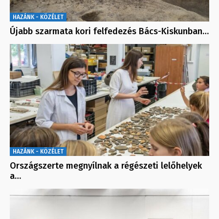
HAZÁNK - KÖZÉLET
Újabb szarmata kori felfedezés Bács-Kiskunban…
HAZÁNK - KÖZÉLET
Országszerte megnyílnak a régészeti lelőhelyek
a…