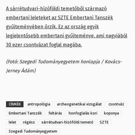
A sárrétudvari-hízóföldi temetőből származó
embertani leleteket az SZTE Embertani Tanszék
gyűjteményében őrzik. Ez az ország egyik
legjelentősebb embertani gyűjteménye, ami nagyjából
30 ezer csontvázat foglal magába.
(Fotó: Szegedi Tudományegyetem honlapja / Kovács-
Jerney Ádám)
CÍMKÉK
antropológia
archeogenetikai vizsgálat
csontváz
Embertani Tanszék
feltárás
honfoglalás kori
koponya
lelet
régész
sárrétudvari-hízóföldi temető
SZTE
Szegedi Tudományegyetem