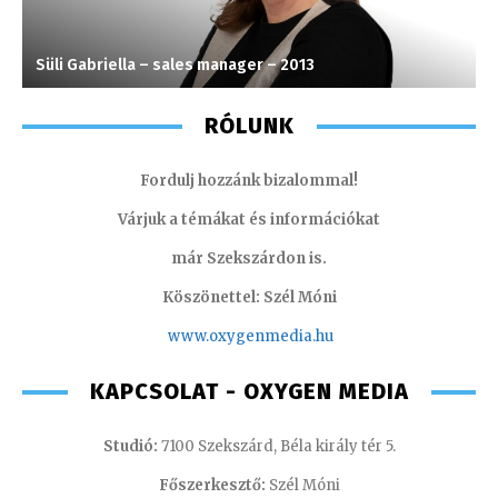
Süli Gabriella – sales manager – 2013
T
RÓLUNK
Fordulj hozzánk bizalommal!
Várjuk a témákat és információkat
már Szekszárdon is.
Köszönettel: Szél Móni
www.oxygenmedia.hu
KAPCSOLAT - OXYGEN MEDIA
Studió:
7100 Szekszárd, Béla király tér 5.
Főszerkesztő:
Szél Móni