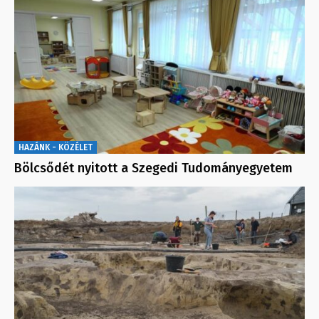
HAZÁNK - KÖZÉLET
Bölcsődét nyitott a Szegedi Tudományegyetem