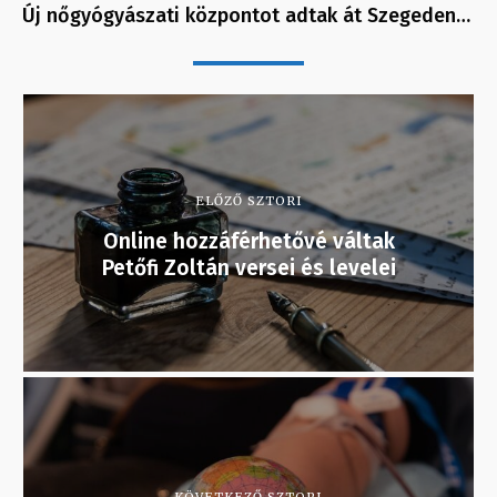
Új nőgyógyászati központot adtak át Szegeden…
ELŐZŐ SZTORI
Online hozzáférhetővé váltak
Petőfi Zoltán versei és levelei