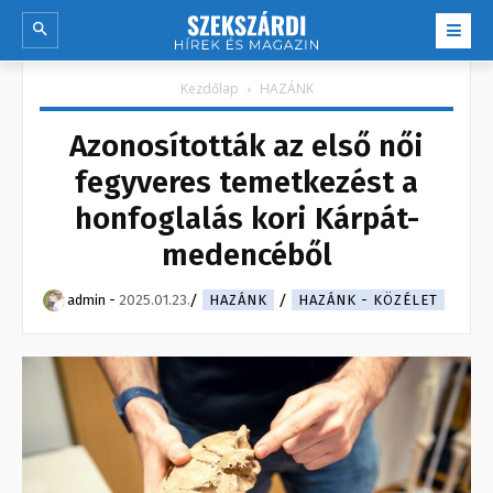
Kezdőlap
HAZÁNK
Azonosították az első női
fegyveres temetkezést a
honfoglalás kori Kárpát-
medencéből
admin
-
2025.01.23.
HAZÁNK
HAZÁNK - KÖZÉLET