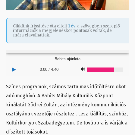
Cikkünk frissítése óta eltelt
1 év
, a szövegben szereplő
információk a megjelenéskor pontosak voltak, de
mára elavulhattak.
Babits ajánlata
0:00
/
4:40
Színes programok, számos tartalmas időtöltésre okot
adó meghívó. A Babits Mihály Kulturális Központ
kínálatát Gödrei Zoltán, az intézmény kommunikációs
osztályának vezetője részletezi. Lesz kiállítás, színház,
Kultúrkortyok Szabadegyetem. De továbbra is várják a
díszített tojásokat.