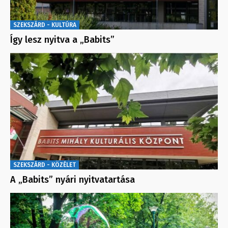
SZEKSZÁRD - KULTÚRA
Így lesz nyitva a „Babits”
SZEKSZÁRD - KÖZÉLET
A „Babits” nyári nyitvatartása