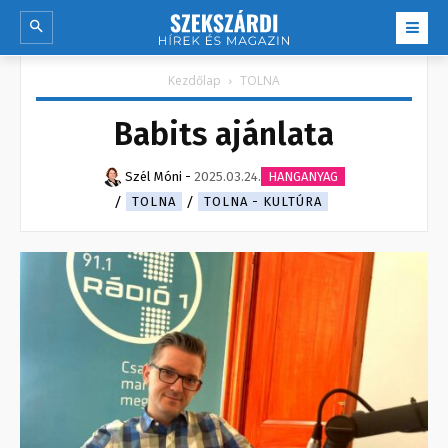
Kezdőlap
TOLNA
Babits ajánlata
Szél Móni
-
2025.03.24.
HANGANYAG
TOLNA
TOLNA - KULTÚRA