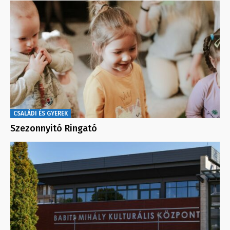
CSALÁDI ÉS GYEREK
Szezonnyitó Ringató