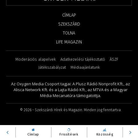
CÍMLAP
SZEKSZÁRD
TOLNA
LIFE MAGAZIN
Moderációs alapelvek
Adatkezelési tájékoztató
ÁSZF
Játékszabályzat
Médiaajánlatunk
Az Oxygen Media Csoport tagjai: A Plusz Rádió Nonprofit Kft., az
Alisca Network Kft. és a Lajta Rádió Kft., az MTVA és a Magyar
Média Mecanatúra támogatottja.
©
2026
- Szekszárdi Hírek és Magazin. Minden jog fenntartva.
Címlap
Frissítések
Közösség