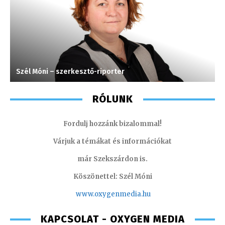
Szél Móni – szerkesztő-riporter
G
RÓLUNK
Fordulj hozzánk bizalommal!
Várjuk a témákat és információkat
már Szekszárdon is.
Köszönettel: Szél Móni
www.oxygenmedia.hu
KAPCSOLAT - OXYGEN MEDIA