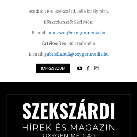
Studió:
7100 Szekszárd, Béla király tér 5.
Főszerkesztő:
Szél Móni
E-mail:
moni.szel@oxygenmedia.hu
Értékesítés:
Süli Gabriella
E-mail:
gabriella.suli@oxygenmedia.hu
IMPRESSZUM