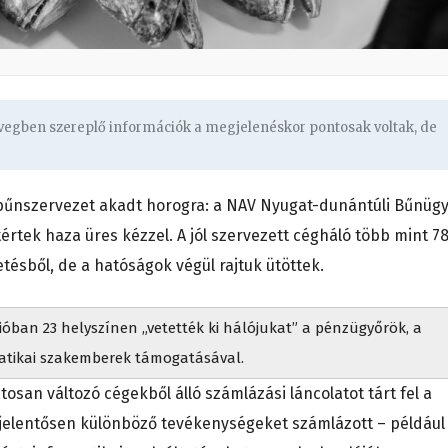
övegben szereplő információk a megjelenéskor pontosak voltak, de
bűnszervezet akadt horogra: a NAV Nyugat-dunántúli Bűnügy
rtek haza üres kézzel. A jól szervezett cégháló több mint 7
vetésből, de a hatóságok végül rajtuk ütöttek.
ióban 23 helyszínen „vetették ki hálójukat” a pénzügyőrök, a
matikai szakemberek támogatásával.
osan változó cégekből álló számlázási láncolatot tárt fel a
jelentősen különböző tevékenységeket számlázott – például