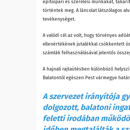
építőipari és szerelési munkákat, takarí
történtek meg. A láncolat látszólagos al
tevékenységet.
A valódi cél az volt, hogy törvényes adóá
ellenértékének jutalékkal csökkentett ö
számlák felhasználásával jelentős össze
A hajnali rajtaütésben különböző helysz
Balatontól egészen Pest vármegye határ
A szervezet irányítója g
dolgozott, balatoni inga
feletti irodában működö
időben megtalálták a sz