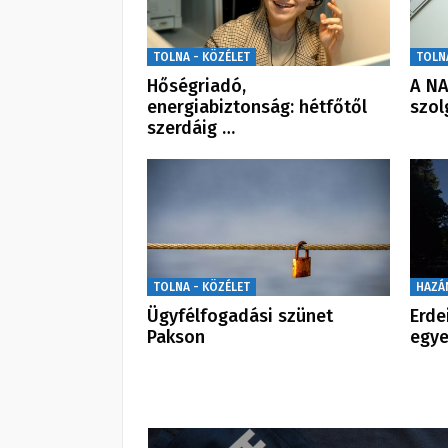
TOLNA - KÖZÉLET
TOLN
Hőségriadó,
A NA
energiabiztonság: hétfőtől
szol
szerdáig …
TOLNA - KÖZÉLET
HAZÁ
Ügyfélfogadási szünet
Erde
Pakson
egye