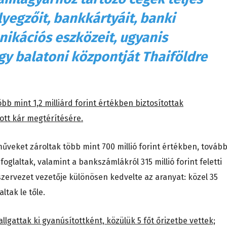
yegzőit, bankkártyáit, banki
ikációs eszközeit, ugyanis
gy balatoni központját Thaiföldre
bb mint 1,2 milliárd forint értékben biztosítottak
tt kár megtérítésére.
műveket zároltak több mint 700 millió forint értékben, továb
efoglaltak, valamint a bankszámlákról 315 millió forint feletti
szervezet vezetője különösen kedvelte az aranyat: közel 35
ltak le tőle.
allgattak ki gyanúsítottként, közülük 5 főt őrizetbe vettek;