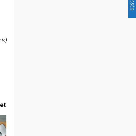
els)
het