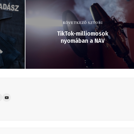
KÖVETKEZŐ SZTORI
TikTok-milliomosok
nyomában a NAV