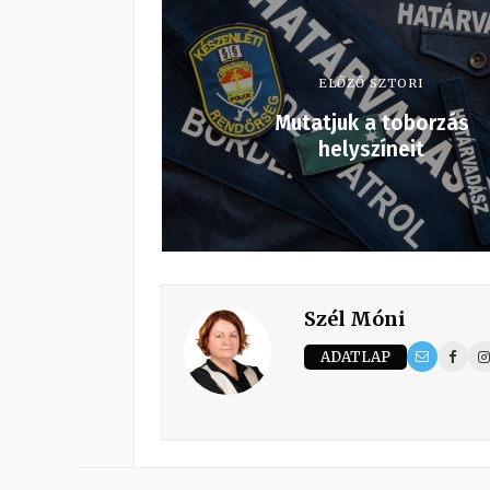
ELŐZŐ SZTORI
Mutatjuk a toborzás
helyszíneit
Szél Móni
ADATLAP