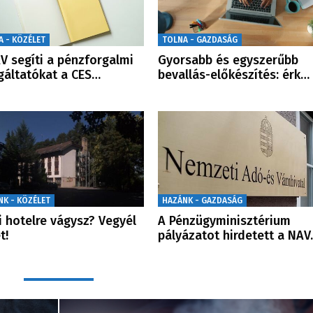
A - KÖZÉLET
TOLNA - GAZDASÁG
V segíti a pénzforgalmi
Gyorsabb és egyszerűbb
gáltatókat a CES…
bevallás-előkészítés: érk…
NK - KÖZÉLET
HAZÁNK - GAZDASÁG
i hotelre vágysz? Vegyél
A Pénzügyminisztérium
t!
pályázatot hirdetett a NA