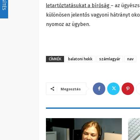
letartóztatásukat a bíróság
– az ügyészs
különösen jelentős vagyoni hátrányt oko
nyomoz az ügyben.
CÍMKÉK
balatoni hekk
számlagyár
nav
Megosztás