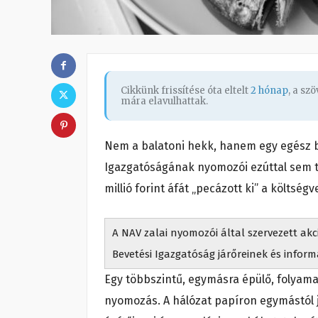
Cikkünk frissítése óta eltelt
2 hónap
, a sz
mára elavulhattak.
Nem a balatoni hekk, hanem egy egész 
Igazgatóságának nyomozói ezúttal sem té
millió forint áfát „pecázott ki” a költség
A NAV zalai nyomozói által szervezett akc
Bevetési Igazgatóság járőreinek és infor
Egy többszintű, egymásra épülő, folyamat
nyomozás. A hálózat papíron egymástól 