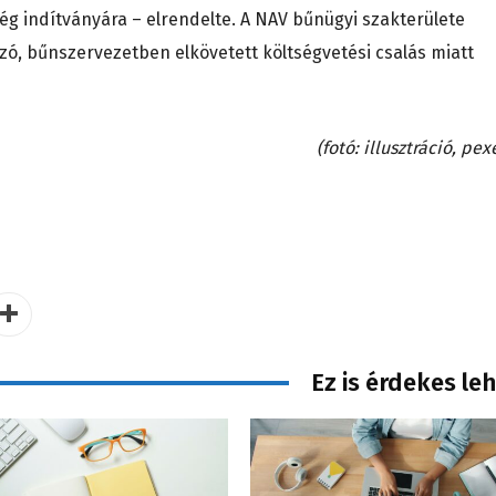
ég indítványára – elrendelte. A NAV bűnügyi szakterülete
zó, bűnszervezetben elkövetett költségvetési csalás miatt
(fotó: illusztráció, pex
Ez is érdekes le