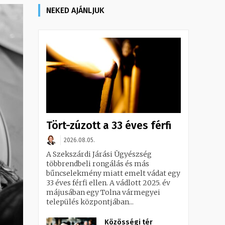
NEKED AJÁNLJUK
Tört-zúzott a 33 éves férfi
2026.08.05.
A Szekszárdi Járási Ügyészség
többrendbeli rongálás és más
bűncselekmény miatt emelt vádat egy
33 éves férfi ellen. A vádlott 2025. év
májusában egy Tolna vármegyei
település központjában...
Közösségi tér