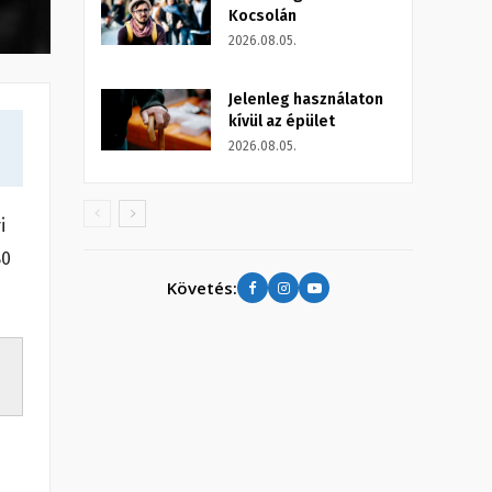
Kocsolán
2026.08.05.
Jelenleg használaton
kívül az épület
2026.08.05.
i
80
Követés: