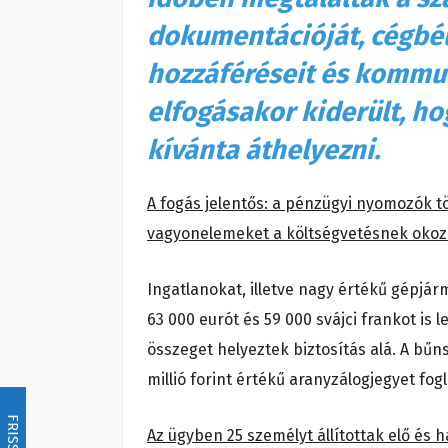
dokumentációját, cégbél
hozzáféréseit és kommun
elfogásakor kiderült, ho
kívánta áthelyezni.
A fogás jelentős: a pénzügyi nyomozók tö
vagyonelemeket a költségvetésnek okozo
Ingatlanokat, illetve nagy értékű gépjár
63 000 eurót és 59 000 svájci frankot is l
összeget helyeztek biztosítás alá. A bűn
millió forint értékű aranyzálogjegyet fogla
FRISSÍTÉS
Az ügyben 25 személyt állítottak elő és h