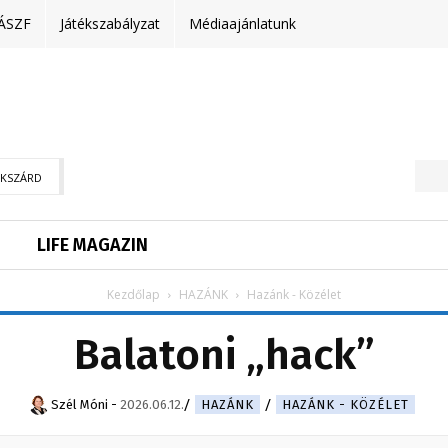
ÁSZF
Játékszabályzat
Médiaajánlatunk
EKSZÁRD
LIFE MAGAZIN
Kezdőlap
HAZÁNK
Hazánk - Közélet
Balatoni „hack”
Szél Móni
-
2026.06.12.
HAZÁNK
HAZÁNK - KÖZÉLET