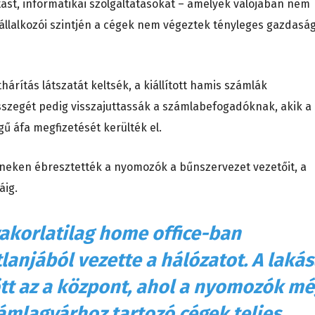
tást, informatikai szolgáltatásokat – amelyek valójában nem
vállalkozói szintjén a cégek nem végeztek tényleges gazdaság
thárítás látszatát keltsék, a kiállított hamis számlák
sszegét pedig visszajuttassák a számlabefogadóknak, akik a
gű áfa megfizetését kerülték el.
íneken ébresztették a nyomozók a bűnszervezet vezetőit, a
áig.
yakorlatilag home office-ban
tlanjából vezette a hálózatot. A laká
tt az a központ, ahol a nyomozók m
ámlagyárhoz tartozó cégek teljes