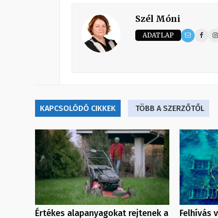
Szél Móni
ADATLAP
KAPCSOLÓDÓ CIKKEK
TÖBB A SZERZŐTŐL
Értékes alapanyagokat rejtenek a
Felhívás v