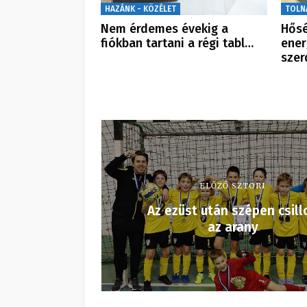
HAZÁNK - KÖZÉLET
TOLN
Nem érdemes évekig a
Hősé
fiókban tartani a régi tabl…
ener
szer
ELŐZŐ SZTORI
Az ezüst után szépen csill
az arany