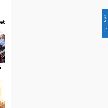
KÖZÖSSÉG
het
i