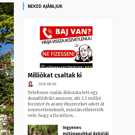
NEKED AJÁNLJUK
Milliókat csaltak ki
2026.08.06.
Telefonos csalás áldozata lett egy
dunaföldvári asszony, aki 2,5 millió
forintot és arany ékszereket adott át
ismeretleneknek, miután elhitették
vele, hogy a fia súlyos...
Ingyenes
nyitónapokkal debütál