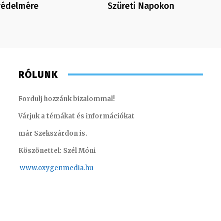
védelmére
Szüreti Napokon
RÓLUNK
Fordulj hozzánk bizalommal!
Várjuk a témákat és információkat
már Szekszárdon is.
Köszönettel: Szél Móni
www.oxygenmedia.hu
Monoczki Mária – értékesítési vezető – 2014
Hudecz A