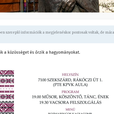
gben szereplő információk a megjelenéskor pontosak voltak, de már
tik a közösséget és őrzik a hagyományokat.