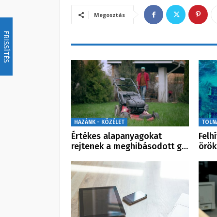
Megosztás
FRISSÍTÉS
HAZÁNK - KÖZÉLET
TOLN
Értékes alapanyagokat
Felh
rejtenek a meghibásodott g…
örö