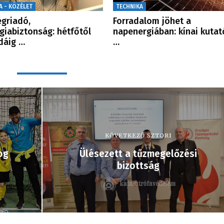
A - KÖZÉLET
TECHNIKA
griadó,
Forradalom jöhet a
giabiztonság: hétfőtől
napenergiában: kínai kutat
dáig …
…
KÖVETKEZŐ SZTORI
og
Ülésezett a tűzmegelőzési
bizottság