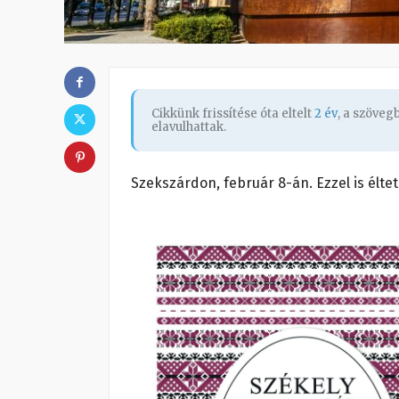
Cikkünk frissítése óta eltelt
2 év
, a szöve
elavulhattak.
Szekszárdon, február 8-án. Ezzel is élte