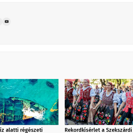
íz alatti régészeti
Rekordkísérlet a Szekszárdi