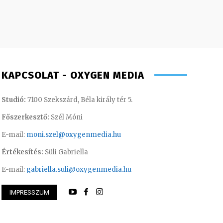
KAPCSOLAT - OXYGEN MEDIA
Studió:
7100 Szekszárd, Béla király tér 5.
Főszerkesztő:
Szél Móni
E-mail:
moni.szel@oxygenmedia.hu
Értékesítés:
Süli Gabriella
E-mail:
gabriella.suli@oxygenmedia.hu
IMPRESSZUM
ttila – sales manager – 2015
Juhászné M. Veroni