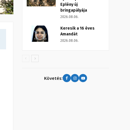
Eplény új
bringapályája
2026.08.06.
Keresik a 16 éves
Amandát
a
2026.08.06.
Követés: