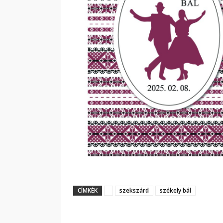
CÍMKÉK
szekszárd
székely bál