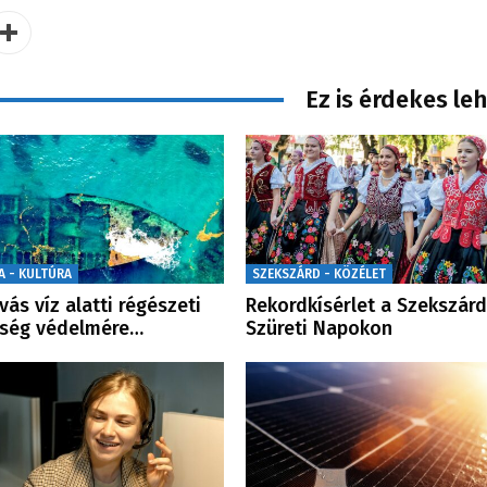
Ez is érdekes le
A - KULTÚRA
SZEKSZÁRD - KÖZÉLET
ívás víz alatti régészeti
Rekordkísérlet a Szekszárd
kség védelmére…
Szüreti Napokon