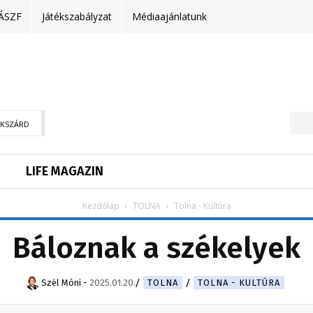
ÁSZF
Játékszabályzat
Médiaajánlatunk
EKSZÁRD
LIFE MAGAZIN
Kezdőlap
TOLNA
Tolna - Kultúra
Báloznak a székelyek
Szél Móni
-
2025.01.20.
TOLNA
TOLNA - KULTÚRA