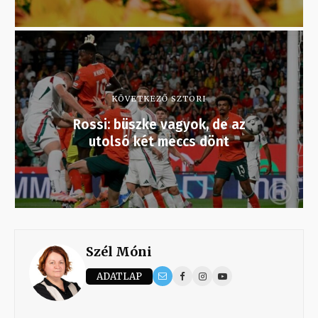
KÖVETKEZŐ SZTORI
Rossi: büszke vagyok, de az
utolsó két meccs dönt
Szél Móni
ADATLAP