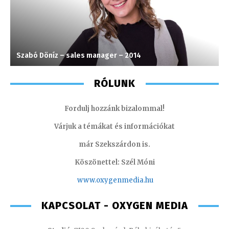
Szabó Döníz – sales manager – 2014
H
RÓLUNK
Fordulj hozzánk bizalommal!
Várjuk a témákat és információkat
már Szekszárdon is.
Köszönettel: Szél Móni
www.oxygenmedia.hu
KAPCSOLAT - OXYGEN MEDIA