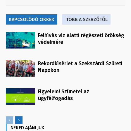
KAPCSOLÓDÓ CIKKEK
TÖBB A SZERZŐTŐL
Felhívás víz alatti régészeti örökség
védelmére
Rekordkísérlet a Szekszárdi Szüreti
Napokon
Figyelem! Szünetel az
ügyfélfogadás
NEKED AJÁNLJUK