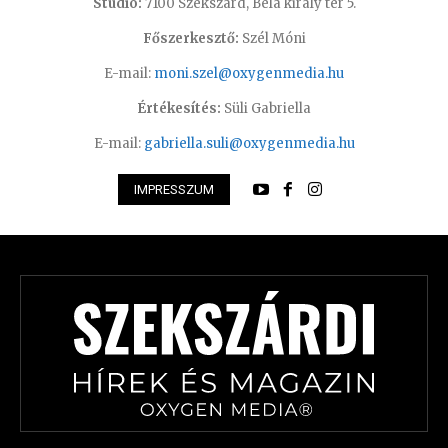
Studió:
7100 Szekszárd, Béla király tér 5.
Főszerkesztő:
Szél Móni
E-mail:
moni.szel@oxygenmedia.hu
Értékesítés:
Süli Gabriella
E-mail:
gabriella.suli@oxygenmedia.hu
IMPRESSZUM