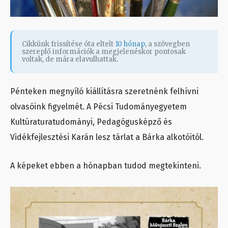
Cikkünk frissítése óta eltelt
10 hónap
, a szövegben
szereplő információk a megjelenéskor pontosak
voltak, de mára elavulhattak.
Pénteken megnyíló kiállításra szeretnénk felhívni
olvasóink figyelmét. A Pécsi Tudományegyetem
Kultúraturatudományi, Pedagógusképző és
Vidékfejlesztési Karán lesz tárlat a Bárka alkotóitól.
A képeket ebben a hónapban tudod megtekinteni.