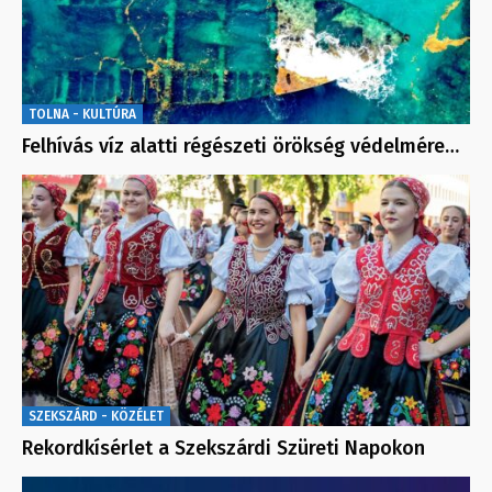
TOLNA - KULTÚRA
Felhívás víz alatti régészeti örökség védelmére…
SZEKSZÁRD - KÖZÉLET
Rekordkísérlet a Szekszárdi Szüreti Napokon