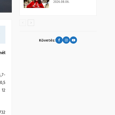
2026.08.06.
a
Követés:
nél
,7-
0,5
 12
732