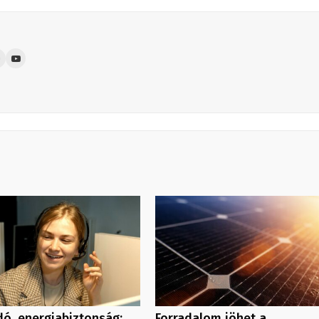
ó, energiabiztonság:
Forradalom jöhet a