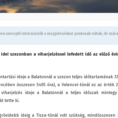
gben szereplő információk a megjelenéskor pontosak voltak, de már
 idei szezonban a viharjelzéssel lefedett idő az előző évi
ntartási ideje a Balatonnál a szezon teljes időtartamának 33
ncében összesen 5405 óra), a Velencei-tónál ez az érték 2
viharjelzés ideje a Balatonnál a teljes időszak mintegy
t tette ki.
grövidebb ideig a Tisza-tónál volt szükség, mindösszesen 