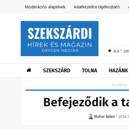
Moderációs alapelvek
Adatkezelési tájékoztató
C
30.8
SZ
SZEKSZÁRD
TOLNA
HAZÁNK
Kezdőlap
Befejeződik a t
Müller Ádám
-
2024.1