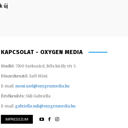
k új
KAPCSOLAT - OXYGEN MEDIA
Studió:
7100 Szekszárd, Béla király tér 5.
Főszerkesztő:
Szél Móni
E-mail:
moni.szel@oxygenmedia.hu
Értékesítés:
Süli Gabriella
E-mail:
gabriella.suli@oxygenmedia.hu
IMPRESSZUM
thi Csaba – szerkesztő-riporter
Monoczki Mária – é