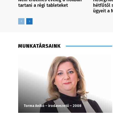
tartani a régi tableteket
hétfőtől 
ügyeit a 
MUNKATÁRSAINK
Torma Anikó – irodavezető – 2008