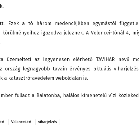
k.
ött. Ezek a tó három medencéjében egymástól függetle
i körülményeihez igazodva jeleznek. A Velencei-tónál 4, mí
.
ta üzemelteti az ingyenesen elérhető TAVIHAR nevű mo
z ország legnagyobb tavain érvényes aktuális viharjelzés
k a katasztrófavédelem weboldalán is.
 ember fulladt a Balatonba, halálos kimenetelű vízi közleked
-tó
Velencei-tó
viharjelzés