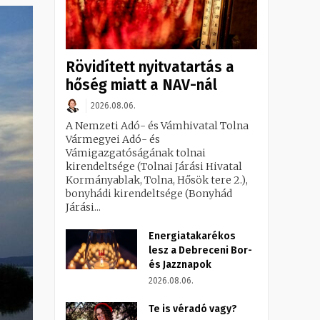
Rövidített nyitvatartás a
hőség miatt a NAV-nál
2026.08.06.
A Nemzeti Adó- és Vámhivatal Tolna
Vármegyei Adó- és
Vámigazgatóságának tolnai
kirendeltsége (Tolnai Járási Hivatal
Kormányablak, Tolna, Hősök tere 2.),
bonyhádi kirendeltsége (Bonyhád
Járási...
Energiatakarékos
lesz a Debreceni Bor-
és Jazznapok
2026.08.06.
Te is véradó vagy?