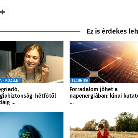
Ez is érdekes le
A - KÖZÉLET
TECHNIKA
griadó,
Forradalom jöhet a
giabiztonság: hétfőtől
napenergiában: kínai kutat
dáig …
…