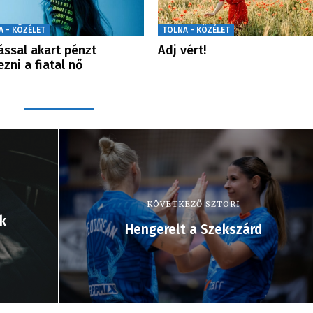
A - KÖZÉLET
TOLNA - KÖZÉLET
ással akart pénzt
Adj vért!
ezni a fiatal nő
KÖVETKEZŐ SZTORI
k
Hengerelt a Szekszárd