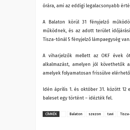
órára, ami az eddigi legalacsonyabb érté
A Balaton körül 31 fényjelző működ
működnek, és az adott terület időjárás
Tisza-tónál 5 fényjelző lámpaegység van
A viharjelzők mellett az OKF évek ó
alkalmazást, amelyen jól követhetők a
amelyek folyamatosan frissülve elérhető
Idén április 1. és október 31. között 12
baleset egy történt – idézték fel.
CÍMKÉK
Balaton
szezon
tavi
Tisza