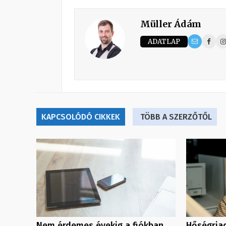
Müller Ádám
ADATLAP
KAPCSOLÓDÓ CIKKEK
TÖBB A SZERZŐTŐL
Nem érdemes évekig a fiókban
Hőségriad