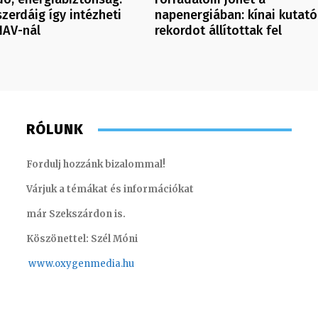
szerdáig így intézheti
napenergiában: kínai kutató
NAV-nál
rekordot állítottak fel
RÓLUNK
Fordulj hozzánk bizalommal!
Várjuk a témákat és információkat
már Szekszárdon is.
Köszönettel: Szél Móni
www.oxygenmedia.hu
Kis Gábor – főműsorvezető, riporter – 2012
Szentgá