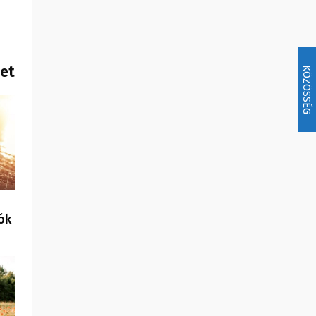
het
KÖZÖSSÉG
ók