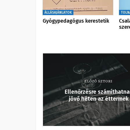
ÁLLÁSAJÁNLATOK
TOLN
Gyógypedagógus kerestetik
Csal
szer
ELŐZŐ SZTORI
Ellenőrzésre számíthatna
jövő héten az éttermek