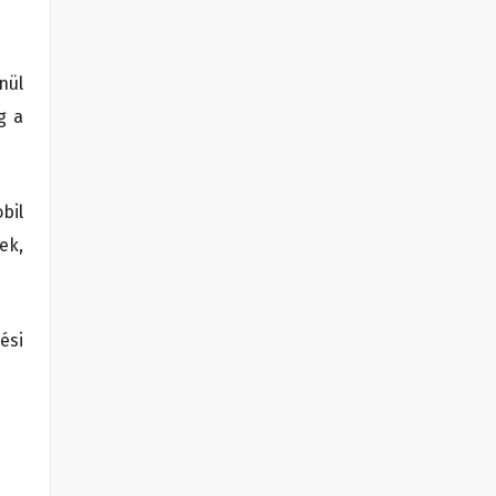
nül
g a
bil
ek,
ési