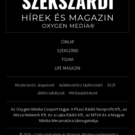
CÍMLAP
SZEKSZÁRD
TOLNA
LIFE MAGAZIN
Moderációs alapelvek
Adatkezelési tájékoztató
ÁSZF
Játékszabályzat
Médiaajánlatunk
Az Oxygen Media Csoport tagjai: A Plusz Rádió Nonprofit Kft., az
Alisca Network Kft. és a Lajta Rádió Kft., az MTVA és a Magyar
Média Mecanatúra támogatottja.
©
2026
- Szekszárdi Hírek és Magazin. Minden jog fenntartva.