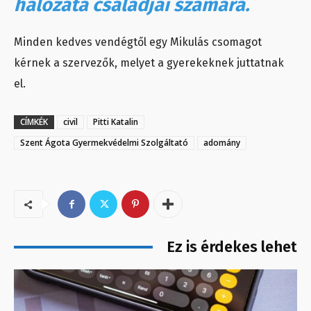
hálózata családjai számára.
Minden kedves vendégtől egy Mikulás csomagot
kérnek a szervezők, melyet a gyerekeknek juttatnak
el.
CÍMKÉK
civil
Pitti Katalin
Szent Ágota Gyermekvédelmi Szolgáltató
adomány
Ez is érdekes lehet