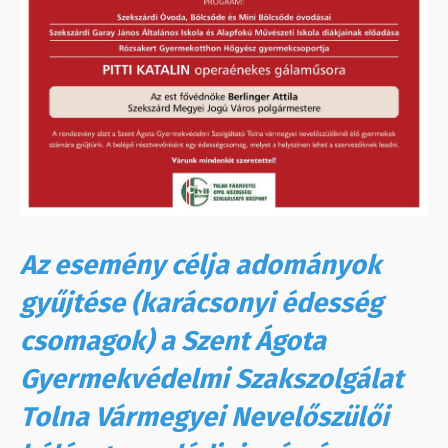
Az esemény célj
a adományok
gyűjtése (karácsonyi édesség
csomagok) a Szent Ágota
Gyermekvédelmi Szakszolgálat
Tolna Vármegyei Nevelőszülői