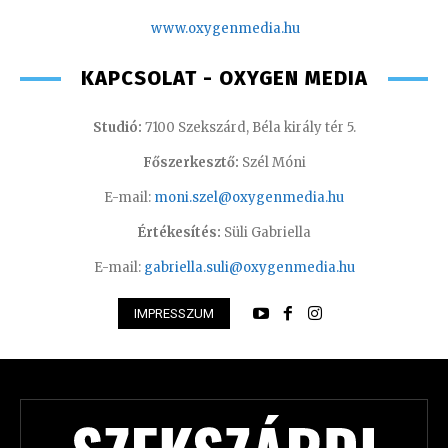
www.oxygenmedia.hu
KAPCSOLAT - OXYGEN MEDIA
Studió:
7100 Szekszárd, Béla király tér 5.
Főszerkesztő:
Szél Móni
E-mail:
moni.szel@oxygenmedia.hu
Értékesítés:
Süli Gabriella
E-mail:
gabriella.suli@oxygenmedia.hu
IMPRESSZUM