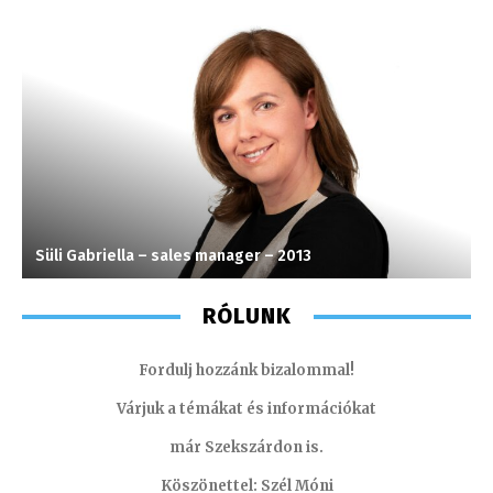
Süli Gabriella – sales manager – 2013
S
RÓLUNK
Fordulj hozzánk bizalommal!
Várjuk a témákat és információkat
már Szekszárdon is.
Köszönettel: Szél Móni