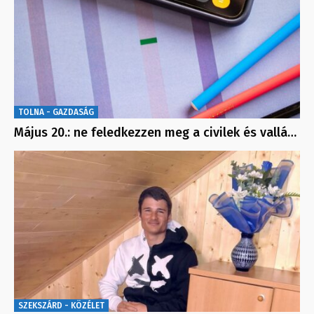
TOLNA - GAZDASÁG
Május 20.: ne feledkezzen meg a civilek és vallá…
SZEKSZÁRD - KÖZÉLET