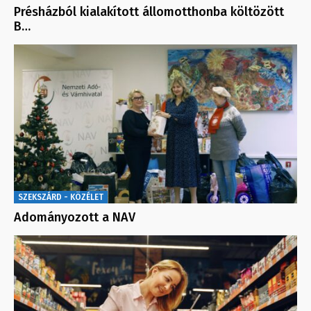
Présházból kialakított állomotthonba költözött
B…
SZEKSZÁRD - KÖZÉLET
Adományozott a NAV