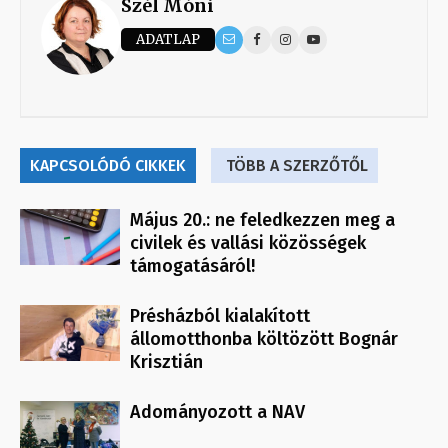
Szél Móni
ADATLAP
KAPCSOLÓDÓ CIKKEK
TÖBB A SZERZŐTŐL
Május 20.: ne feledkezzen meg a
civilek és vallási közösségek
támogatásáról!
Présházból kialakított
állomotthonba költözött Bognár
Krisztián
Adományozott a NAV