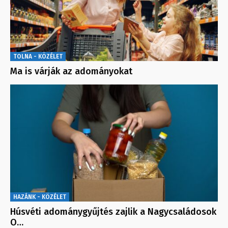
TOLNA - KÖZÉLET
Ma is várják az adományokat
HAZÁNK - KÖZÉLET
Húsvéti adománygyűjtés zajlik a Nagycsaládosok
O…