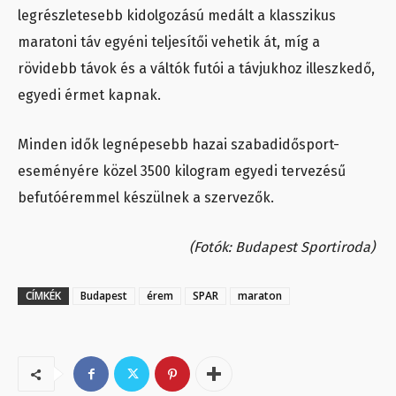
legrészletesebb kidolgozású medált a klasszikus
maratoni táv egyéni teljesítői vehetik át, míg a
rövidebb távok és a váltók futói a távjukhoz illeszkedő,
egyedi érmet kapnak.
Minden idők legnépesebb hazai szabadidősport-
eseményére közel 3500 kilogram egyedi tervezésű
befutóéremmel készülnek a szervezők.
(Fotók: Budapest Sportiroda)
CÍMKÉK
Budapest
érem
SPAR
maraton