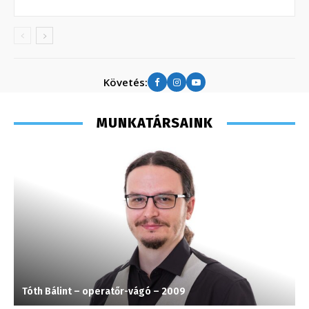
Követés:
MUNKATÁRSAINK
Tóth Bálint – operatőr-vágó – 2009
C