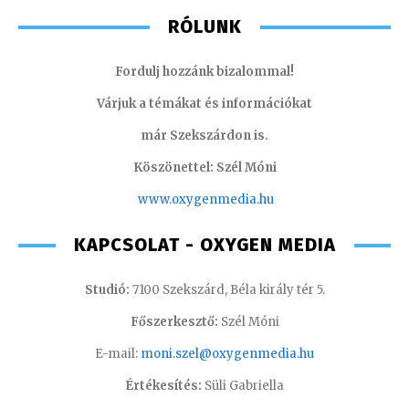
RÓLUNK
Fordulj hozzánk bizalommal!
Várjuk a témákat és információkat
már Szekszárdon is.
Köszönettel: Szél Móni
www.oxygenmedia.hu
KAPCSOLAT - OXYGEN MEDIA
Studió:
7100 Szekszárd, Béla király tér 5.
Főszerkesztő:
Szél Móni
E-mail:
moni.szel@oxygenmedia.hu
Értékesítés:
Süli Gabriella