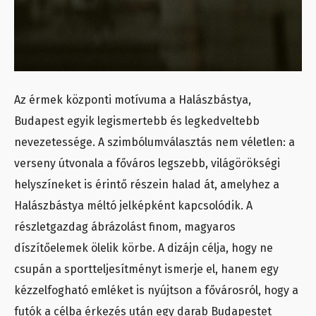
Az érmek központi motívuma a Halászbástya,
Budapest egyik legismertebb és legkedveltebb
nevezetessége. A szimbólumválasztás nem véletlen: a
verseny útvonala a főváros legszebb, világörökségi
helyszíneket is érintő részein halad át, amelyhez a
Halászbástya méltó jelképként kapcsolódik. A
részletgazdag ábrázolást finom, magyaros
díszítőelemek ölelik körbe. A dizájn célja, hogy ne
csupán a sportteljesítményt ismerje el, hanem egy
kézzelfogható emléket is nyújtson a fővárosról, hogy a
futók a célba érkezés után egy darab Budapestet