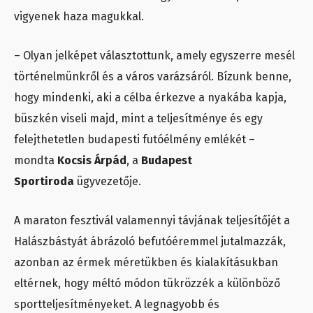
vigyenek haza magukkal.
– Olyan jelképet választottunk, amely egyszerre mesél
történelmünkről és a város varázsáról. Bízunk benne,
hogy mindenki, aki a célba érkezve a nyakába kapja,
büszkén viseli majd, mint a teljesítménye és egy
felejthetetlen budapesti futóélmény emlékét –
mondta
Kocsis Árpád
, a
Budapest
Sportiroda
ügyvezetője.
A maraton fesztivál valamennyi távjának teljesítőjét a
Halászbástyát ábrázoló befutóéremmel jutalmazzák,
azonban az érmek méretükben és kialakításukban
eltérnek, hogy méltó módon tükrözzék a különböző
sportteljesítményeket. A legnagyobb és