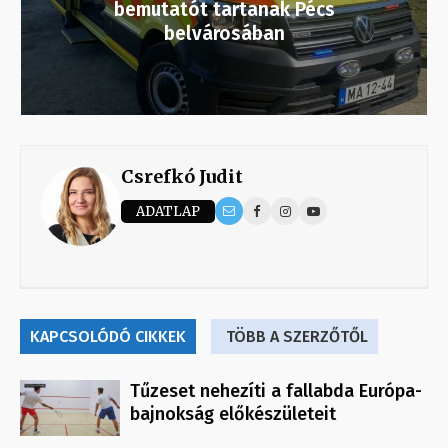
bemutatót tartanak Pécs
belvárosában
Csrefkó Judit
ADATLAP
KAPCSOLÓDÓ CIKKEK
TÖBB A SZERZŐTŐL
Tűzeset nehezíti a fallabda Európa-
bajnokság előkészületeit