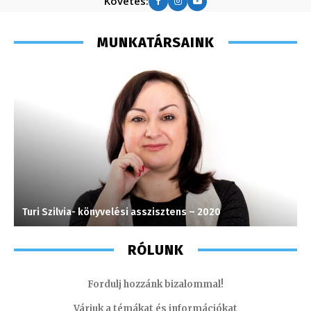
Követés:
MUNKATÁRSAINK
Turi Szilvia- könyvelési asszisztens – 2020
M
RÓLUNK
Fordulj hozzánk bizalommal!
Várjuk a témákat és információkat