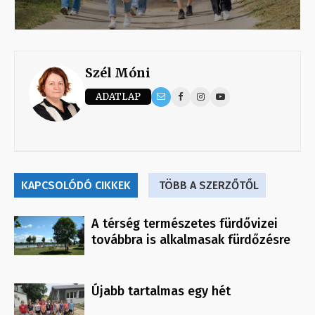
Szél Móni
ADATLAP
KAPCSOLÓDÓ CIKKEK
TÖBB A SZERZŐTŐL
A térség természetes fürdővizei
továbbra is alkalmasak fürdőzésre
Újabb tartalmas egy hét