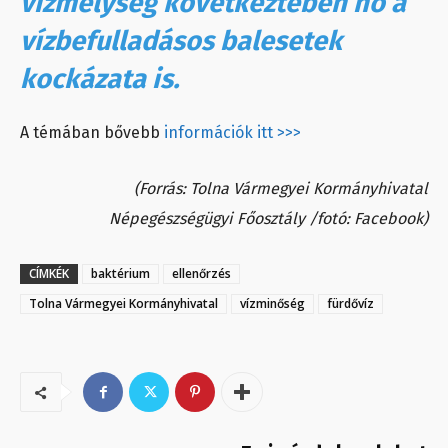
vízmélység következtében nő a
vízbefulladásos balesetek
kockázata is.
A témában bővebb
információk itt >>>
(Forrás: Tolna Vármegyei Kormányhivatal
Népegészségügyi Főosztály /fotó: Facebook)
CÍMKÉK
baktérium
ellenőrzés
Tolna Vármegyei Kormányhivatal
vízminőség
fürdővíz