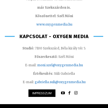
már Szekszárdon is.
Köszönettel: Szél Móni
www.oxygenmedia.hu
KAPCSOLAT - OXYGEN MEDIA
Studió:
7100 Szekszárd, Béla király tér 5.
Főszerkesztő:
Szél Móni
E-mail:
moni.szel@oxygenmedia.hu
Értékesítés:
Süli Gabriella
E-mail:
gabriella.suli@oxygenmedia.hu
IMPRESSZUM