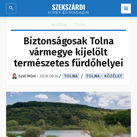
Kezdőlap
TOLNA
Biztonságosak Tolna
vármegye kijelölt
természetes fürdőhelyei
Szél Móni
-
2026.06.16.
TOLNA
TOLNA - KÖZÉLET