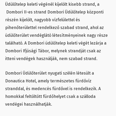
Üdülőtelep keleti végénél kijelölt kisebb strand, a
Dombori II-es strand Dombori Üdülőtelep központi
részén kijelölt, nagyobb vízfelülettel és
pihenőterülettel rendelkező szabad strand, ahol az
üdülőterület vendéglátó létesítményeinek nagy része
található. A Dombori üdülőtelep keleti végét lezárja a
Dombori Ifjúsági Tábor, melynek strandját csak az
itteni vendégek használják, nem szabad strand.
Dombori Üdülőterület nyugati szélén létesült a
Donautica Hotel, amely természetes fürdővíz
stranddal, és medencés fürdővel is rendelkezik. A
homokkal feltöltött fürdőhelyet csak a szálloda
vendégei használhatják.