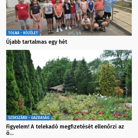
TOLNA - KÖZÉLET
Újabb tartalmas egy hét
SZEKSZÁRD - GAZDASÁG
Figyelem! A telekadó megfizetését ellenőrzi az
ö…