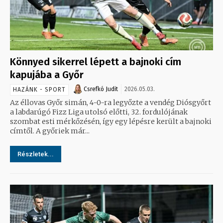
Könnyed sikerrel lépett a bajnoki cím
kapujába a Győr
Csrefkó Judit
2026.05.03.
HAZÁNK - SPORT
Az éllovas Győr simán, 4-0-ra legyőzte a vendég Diósgyőrt
a labdarúgó Fizz Liga utolsó előtti, 32. fordulójának
szombat esti mérkőzésén, így egy lépésre került a bajnoki
címtől. A győriek már...
Részletek...