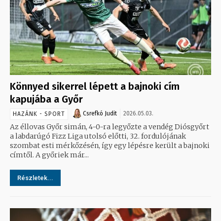
Könnyed sikerrel lépett a bajnoki cím
kapujába a Győr
Csrefkó Judit
2026.05.03.
HAZÁNK - SPORT
Az éllovas Győr simán, 4-0-ra legyőzte a vendég Diósgyőrt
a labdarúgó Fizz Liga utolsó előtti, 32. fordulójának
szombat esti mérkőzésén, így egy lépésre került a bajnoki
címtől. A győriek már...
Részletek...