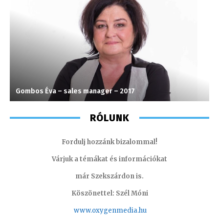
Gombos Éva – sales manager – 2017
M
RÓLUNK
Fordulj hozzánk bizalommal!
Várjuk a témákat és információkat
már Szekszárdon is.
Köszönettel: Szél Móni
www.oxygenmedia.hu