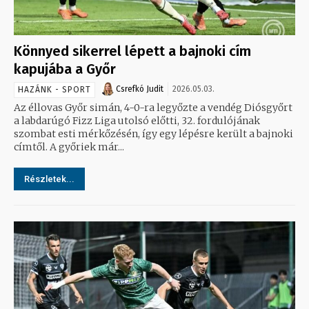
Könnyed sikerrel lépett a bajnoki cím
kapujába a Győr
Csrefkó Judit
2026.05.03.
HAZÁNK - SPORT
Az éllovas Győr simán, 4-0-ra legyőzte a vendég Diósgyőrt
a labdarúgó Fizz Liga utolsó előtti, 32. fordulójának
szombat esti mérkőzésén, így egy lépésre került a bajnoki
címtől. A győriek már...
Részletek...