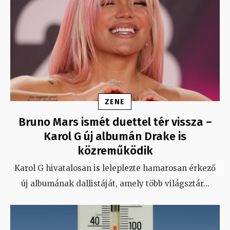
ZENE
Bruno Mars ismét duettel tér vissza –
Karol G új albumán Drake is
közreműködik
Karol G hivatalosan is leleplezte hamarosan érkező
új albumának dallistáját, amely több világsztár
...