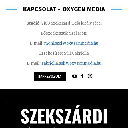
KAPCSOLAT - OXYGEN MEDIA
Studió:
7100 Szekszárd, Béla király tér 5.
Főszerkesztő:
Szél Móni
E-mail:
moni.szel@oxygenmedia.hu
Értékesítés:
Süli Gabriella
E-mail:
gabriella.suli@oxygenmedia.hu
IMPRESSZUM