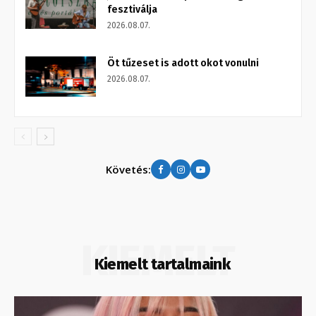
fesztiválja
2026.08.07.
Öt tűzeset is adott okot vonulni
2026.08.07.
Követés:
KIEMELT
Kiemelt tartalmaink