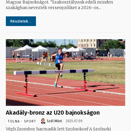
Magyar Bajnokságot. "Szakosztályunk edzői minden
szakágban nevezték versenyzőiket a 2026-os...
Részletek...
Akadály-bronz az U20 bajnokságon
Szél Móni
2025.07.09.
TOLNA - SPORT
Végh Zsombor harmadik lett Szolnokon! A Szolnoki