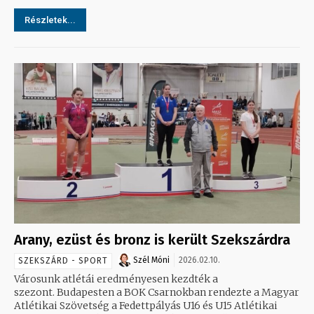
Részletek...
Arany, ezüst és bronz is került Szekszárdra
Szél Móni
2026.02.10.
SZEKSZÁRD - SPORT
Városunk atlétái eredményesen kezdték a
szezont. Budapesten a BOK Csarnokban rendezte a Magyar
Atlétikai Szövetség a Fedettpályás U16 és U15 Atlétikai