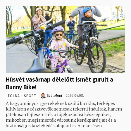
Húsvét vasárnap délelőtt ismét gurult a
Bunny Bike!
Szél Móni
2026.04.08.
TOLNA - SPORT
A hagyományos, gyerekeknek szóló biciklis, térképes
kihíváson a résztvevők nemcsak tekerni indultak, hanem
játékosan fejlesztették a tájékozódási készségüket,
miközben megismerték városunk kerékpárútjait és a
biztonságos közlekedés alapjait is. A tekerésen...