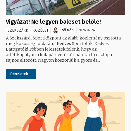
Vigyázat! Ne legyen baleset belőle!
Szél Móni
2026.07.24.
SZEKSZÁRD - KÖZÉLET
A Szekszárdi Sportközpont az alább közlemény osztotta
meg közösségi oldalán. "Kedves Sportolók, Kedves
Látogatók! Többen jeleztétek felénk, hogy az
atlétikapályán a kalapácsvető kör hálótartó oszlopa
sajnos eltörött. Nagyon köszönjük a gyors és...
Részletek...