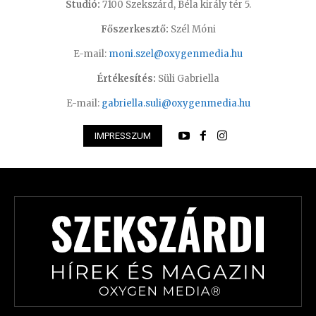
Studió:
7100 Szekszárd, Béla király tér 5.
Főszerkesztő:
Szél Móni
E-mail:
moni.szel@oxygenmedia.hu
Értékesítés:
Süli Gabriella
E-mail:
gabriella.suli@oxygenmedia.hu
IMPRESSZUM