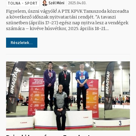
Szél Móni
2025.04.03.
TOLNA - SPORT
Figyelem, úszni vágyók! A PTE KPVK Tanuszoda közreadta
a következő időszak nyitvatartási rendjét. "A tavaszi
szünetben (április 17–27.) egész nap nyitva lesz a vendégek
számára – kivéve húsvétkor, 2025. április 18–21....
Részletek...