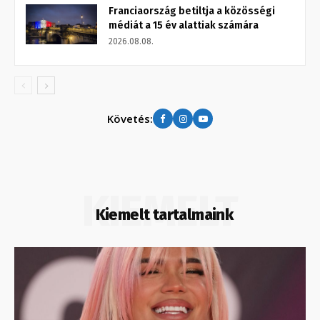
Franciaország betiltja a közösségi
médiát a 15 év alattiak számára
2026.08.08.
Követés:
KIEMELT
Kiemelt tartalmaink