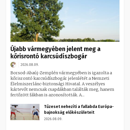
Újabb vármegyében jelent meg a
kőrisrontó karcsúdíszbogár
2026.08.09.
Borsod-Abaúj-Zemplén vármegyében is igazolta a
kőrisrontó karcsúdíszbogár jelenlétét a Nemzeti
Élelmiszerlánc-biztonsági Hivatal. A veszélyes
kártevőt nemcsak csapdákban találták meg, hanem
fertőzött fákban is azonosították. A...
Tűzeset nehezíti a fallabda Európa-
bajnokság előkészületeit
2026.08.09.