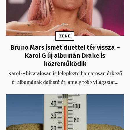
ZENE
Bruno Mars ismét duettel tér vissza –
Karol G új albumán Drake is
közreműködik
Karol G hivatalosan is leleplezte hamarosan érkező
új albumának dallistáját, amely több világsztár
...