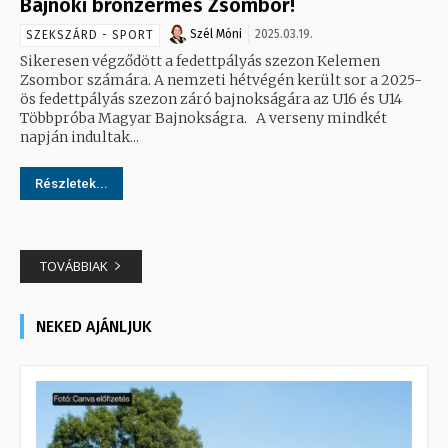
Bajnoki bronzérmes Zsombor!
Szél Móni
2025.03.19.
SZEKSZÁRD - SPORT
Sikeresen végződött a fedettpályás szezon Kelemen
Zsombor számára. A nemzeti hétvégén került sor a 2025-
ös fedettpályás szezon záró bajnokságára az U16 és U14
Többpróba Magyar Bajnokságra. A verseny mindkét
napján indultak...
Részletek...
TOVÁBBIAK
NEKED AJÁNLJUK