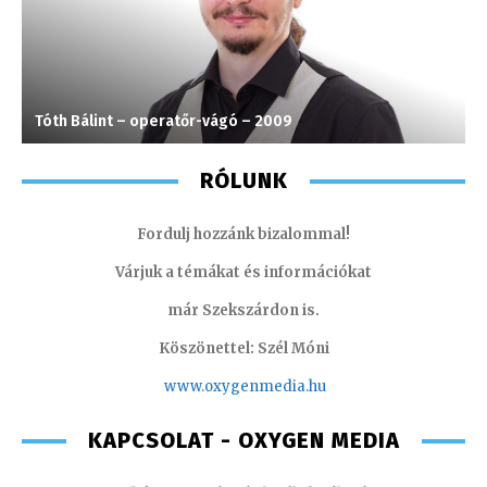
Tóth Bálint – operatőr-vágó – 2009
T
RÓLUNK
Fordulj hozzánk bizalommal!
Várjuk a témákat és információkat
már Szekszárdon is.
Köszönettel: Szél Móni
www.oxygenmedia.hu
KAPCSOLAT - OXYGEN MEDIA