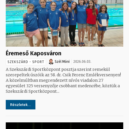
Éremeső Kaposváron
Szél Móni
2026.06.03.
SZEKSZÁRD - SPORT
A Szekszárdi Sportközpont posztja szerint remekül
szerepeltek úszóik az 58. dr. Csik Ferenc Emlékversenyen!
A közelmúltban megrendezett nívós viadalon 27
egyesület 325 versenyzője csobbant medencébe, köztük a
Szekszárdi Sportközpont...
Részletek...