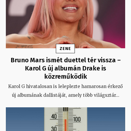
ZENE
Bruno Mars ismét duettel tér vissza –
Karol G új albumán Drake is
közreműködik
Karol G hivatalosan is leleplezte hamarosan érkező
új albumának dallistáját, amely több világsztár
...