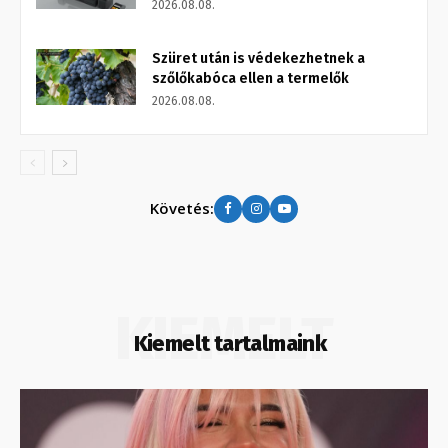
2026.08.08.
Szüret után is védekezhetnek a
szőlőkabóca ellen a termelők
2026.08.08.
Követés:
KIEMELT
Kiemelt tartalmaink