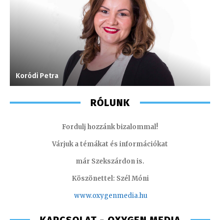
Koródi Petra
K
RÓLUNK
Fordulj hozzánk bizalommal!
Várjuk a témákat és információkat
már Szekszárdon is.
Köszönettel: Szél Móni
www.oxygenmedia.hu
KAPCSOLAT - OXYGEN MEDIA