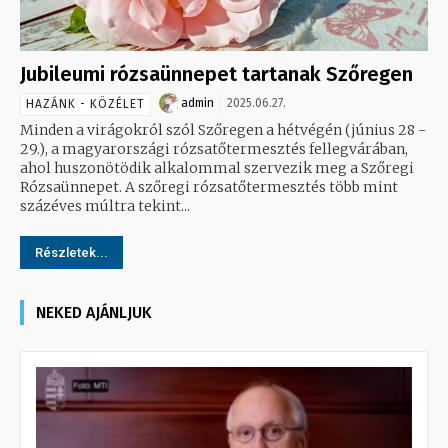
Jubileumi rózsaünnepet tartanak Szőregen
admin
2025.06.27.
HAZÁNK - KÖZÉLET
Minden a virágokról szól Szőregen a hétvégén (június 28 -
29.), a magyarországi rózsatőtermesztés fellegvárában,
ahol huszonötödik alkalommal szervezik meg a Szőregi
Rózsaünnepet. A szőregi rózsatőtermesztés több mint
százéves múltra tekint...
Részletek...
NEKED AJÁNLJUK