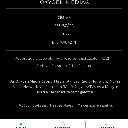
CÍMLAP
SZEKSZÁRD
TOLNA
LIFE MAGAZIN
Moderációs alapelvek
Adatkezelési tájékoztató
ÁSZF
Játékszabályzat
Médiaajánlatunk
Az Oxygen Media Csoport tagjai: A Plusz Rádió Nonprofit Kft., az
Alisca Network Kft. és a Lajta Rádió Kft., az MTVA és a Magyar
Média Mecanatúra támogatottja.
©
2026
- Szekszárdi Hírek és Magazin. Minden jog fenntartva.