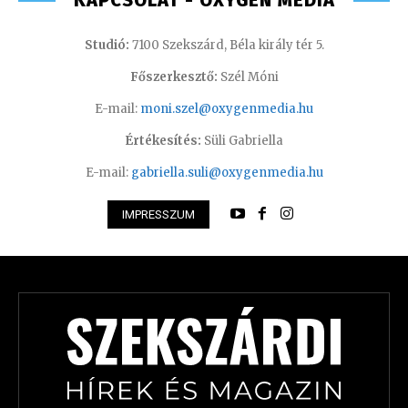
Studió:
7100 Szekszárd, Béla király tér 5.
Főszerkesztő:
Szél Móni
E-mail:
moni.szel@oxygenmedia.hu
Értékesítés:
Süli Gabriella
E-mail:
gabriella.suli@oxygenmedia.hu
IMPRESSZUM