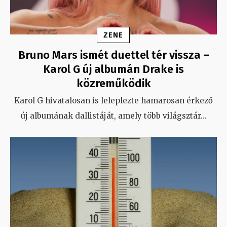
ZENE
Bruno Mars ismét duettel tér vissza –
Karol G új albumán Drake is
közreműködik
Karol G hivatalosan is leleplezte hamarosan érkező
új albumának dallistáját, amely több világsztár
...