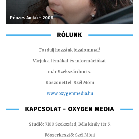
Pénzes Anikó – 2008
T
RÓLUNK
Fordulj hozzánk bizalommal!
Várjuk a témákat és információkat
már Szekszárdon is.
Köszönettel: Szél Móni
www.oxygenmedia.hu
KAPCSOLAT - OXYGEN MEDIA
Studió:
7100 Szekszárd, Béla király tér 5.
Főszerkesztő:
Szél Móni