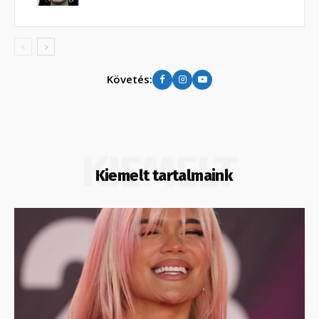
Követés:
KIEMELT
Kiemelt tartalmaink