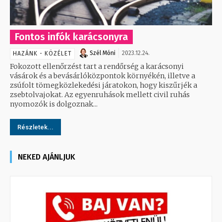
Fontos infók karácsonyra
Szél Móni
2023.12.24.
HAZÁNK - KÖZÉLET
Fokozott ellenőrzést tart a rendőrség a karácsonyi
vásárok és a bevásárlóközpontok környékén, illetve a
zsúfolt tömegközlekedési járatokon, hogy kiszűrjék a
zsebtolvajokat. Az egyenruhások mellett civil ruhás
nyomozók is dolgoznak...
Részletek...
NEKED AJÁNLJUK